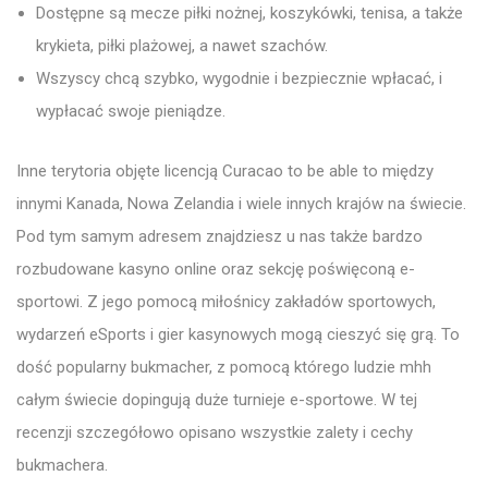
Dostępne są mecze piłki nożnej, koszykówki, tenisa, a także
krykieta, piłki plażowej, a nawet szachów.
Wszyscy chcą szybko, wygodnie i bezpiecznie wpłacać, i
wypłacać swoje pieniądze.
Inne terytoria objęte licencją Curacao to be able to między
innymi Kanada, Nowa Zelandia i wiele innych krajów na świecie.
Pod tym samym adresem znajdziesz u nas także bardzo
rozbudowane kasyno online oraz sekcję poświęconą e-
sportowi. Z jego pomocą miłośnicy zakładów sportowych,
wydarzeń eSports i gier kasynowych mogą cieszyć się grą. To
dość popularny bukmacher, z pomocą którego ludzie mhh
całym świecie dopingują duże turnieje e-sportowe. W tej
recenzji szczegółowo opisano wszystkie zalety i cechy
bukmachera.