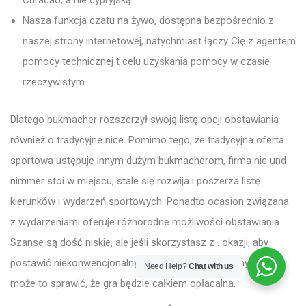
Nasza funkcja czatu na żywo, dostępna bezpośrednio z
naszej strony internetowej, natychmiast łączy Cię z agentem
pomocy technicznej t celu uzyskania pomocy w czasie
rzeczywistym.
Dlatego bukmacher rozszerzył swoją listę opcji obstawiania
również o tradycyjne nice. Pomimo tego, że tradycyjna oferta
sportowa ustępuje innym dużym bukmacherom, firma nie und
nimmer stoi w miejscu, stale się rozwija i poszerza listę
kierunków i wydarzeń sportowych. Ponadto ocasion związana
z wydarzeniami oferuje różnorodne możliwości obstawiania.
Szanse są dość niskie, ale jeśli skorzystasz z . okazji, aby
postawić niekonwencjonalny zakład, taki jak dokładny wynik,
Need Help?
Chat with us
może to sprawić, że gra będzie całkiem opłacalna.