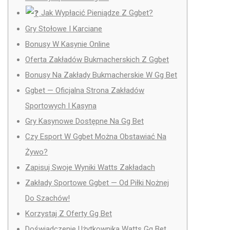
Jak Wypłacić Pieniądze Z Ggbet?
Gry Stołowe I Karciane
Bonusy W Kasynie Online
Oferta Zakładów Bukmacherskich Z Ggbet
Bonusy Na Zakłady Bukmacherskie W Gg Bet
Ggbet — Oficjalna Strona Zakładów
Sportowych I Kasyna
Gry Kasynowe Dostępne Na Gg Bet
Czy Esport W Ggbet Można Obstawiać Na
Żywo?
Zapisuj Swoje Wyniki Watts Zakładach
Zakłady Sportowe Ggbet — Od Piłki Nożnej
Do Szachów!
Korzystaj Z Oferty Gg Bet
Doświadczenie Użytkownika Watts Gg Bet