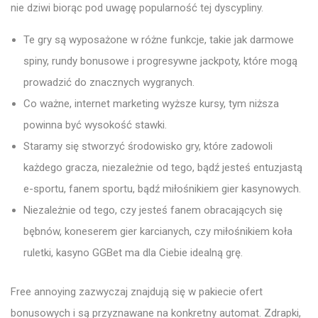
nie dziwi biorąc pod uwagę popularność tej dyscypliny.
Te gry są wyposażone w różne funkcje, takie jak darmowe
spiny, rundy bonusowe i progresywne jackpoty, które mogą
prowadzić do znacznych wygranych.
Co ważne, internet marketing wyższe kursy, tym niższa
powinna być wysokość stawki.
Staramy się stworzyć środowisko gry, które zadowoli
każdego gracza, niezależnie od tego, bądź jesteś entuzjastą
e-sportu, fanem sportu, bądź miłośnikiem gier kasynowych.
Niezależnie od tego, czy jesteś fanem obracających się
bębnów, koneserem gier karcianych, czy miłośnikiem koła
ruletki, kasyno GGBet ma dla Ciebie idealną grę.
Free annoying zazwyczaj znajdują się w pakiecie ofert
bonusowych i są przyznawane na konkretny automat. Zdrapki,