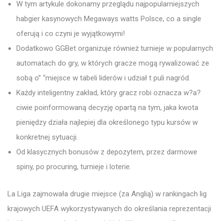
W tym artykule dokonamy przeglądu najpopularniejszych
habgier kasynowych Megaways watts Polsce, co a single
oferują i co czyni je wyjątkowymi!
Dodatkowo GGBet organizuje również turnieje w popularnych
automatach do gry, w których gracze mogą rywalizować ze
sobą o” “miejsce w tabeli liderów i udział t puli nagród.
Każdy inteligentny zakład, który gracz robi oznacza w?a?
ciwie poinformowaną decyzję opartą na tym, jaka kwota
pieniędzy działa najlepiej dla określonego typu kursów w
konkretnej sytuacji.
Od klasycznych bonusów z depozytem, przez darmowe
spiny, po procuring, turnieje i loterie.
La Liga zajmowała drugie miejsce (za Anglią) w rankingach lig
krajowych UEFA wykorzystywanych do określania reprezentacji