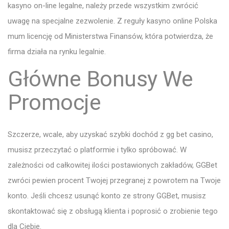
kasyno on-line legalne, należy przede wszystkim zwrócić
uwagę na specjalne zezwolenie. Z reguły kasyno online Polska
mum licencję od Ministerstwa Finansów, która potwierdza, że
firma działa na rynku legalnie.
Główne Bonusy We
Promocje
Szczerze, wcale, aby uzyskać szybki dochód z gg bet casino,
musisz przeczytać o platformie i tylko spróbować. W
zależności od całkowitej ilości postawionych zakładów, GGBet
zwróci pewien procent Twojej przegranej z powrotem na Twoje
konto. Jeśli chcesz usunąć konto ze strony GGBet, musisz
skontaktować się z obsługą klienta i poprosić o zrobienie tego
dla Ciebie.