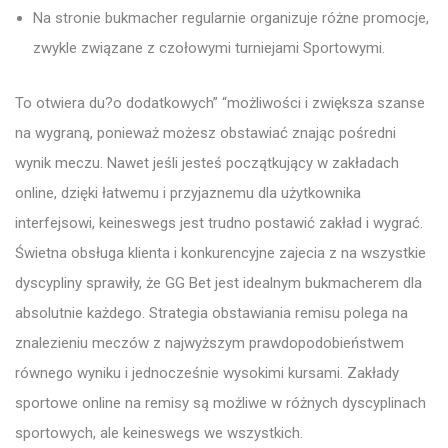
Na stronie bukmacher regularnie organizuje różne promocje,
zwykle związane z czołowymi turniejami Sportowymi.
To otwiera du?o dodatkowych” “możliwości i zwiększa szanse
na wygraną, ponieważ możesz obstawiać znając pośredni
wynik meczu. Nawet jeśli jesteś początkujący w zakładach
online, dzięki łatwemu i przyjaznemu dla użytkownika
interfejsowi, keineswegs jest trudno postawić zakład i wygrać.
Świetna obsługa klienta i konkurencyjne zajecia z na wszystkie
dyscypliny sprawiły, że GG Bet jest idealnym bukmacherem dla
absolutnie każdego. Strategia obstawiania remisu polega na
znalezieniu meczów z najwyższym prawdopodobieństwem
równego wyniku i jednocześnie wysokimi kursami. Zakłady
sportowe online na remisy są możliwe w różnych dyscyplinach
sportowych, ale keineswegs we wszystkich.