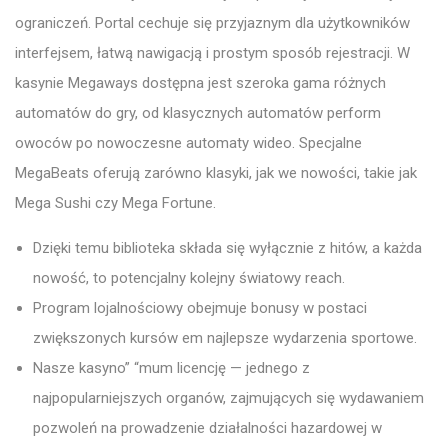
ograniczeń. Portal cechuje się przyjaznym dla użytkowników
interfejsem, łatwą nawigacją i prostym sposób rejestracji. W
kasynie Megaways dostępna jest szeroka gama różnych
automatów do gry, od klasycznych automatów perform
owoców po nowoczesne automaty wideo. Specjalne
MegaBeats oferują zarówno klasyki, jak we nowości, takie jak
Mega Sushi czy Mega Fortune.
Dzięki temu biblioteka składa się wyłącznie z hitów, a każda
nowość, to potencjalny kolejny światowy reach.
Program lojalnościowy obejmuje bonusy w postaci
zwiększonych kursów em najlepsze wydarzenia sportowe.
Nasze kasyno” “mum licencję — jednego z
najpopularniejszych organów, zajmujących się wydawaniem
pozwoleń na prowadzenie działalności hazardowej w