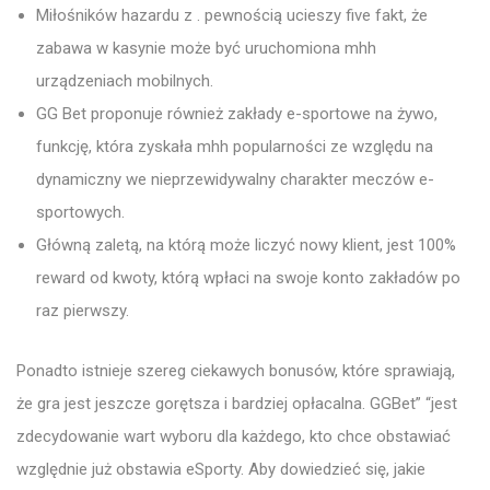
Miłośników hazardu z . pewnością ucieszy five fakt, że
zabawa w kasynie może być uruchomiona mhh
urządzeniach mobilnych.
GG Bet proponuje również zakłady e-sportowe na żywo,
funkcję, która zyskała mhh popularności ze względu na
dynamiczny we nieprzewidywalny charakter meczów e-
sportowych.
Główną zaletą, na którą może liczyć nowy klient, jest 100%
reward od kwoty, którą wpłaci na swoje konto zakładów po
raz pierwszy.
Ponadto istnieje szereg ciekawych bonusów, które sprawiają,
że gra jest jeszcze gorętsza i bardziej opłacalna. GGBet” “jest
zdecydowanie wart wyboru dla każdego, kto chce obstawiać
względnie już obstawia eSporty. Aby dowiedzieć się, jakie