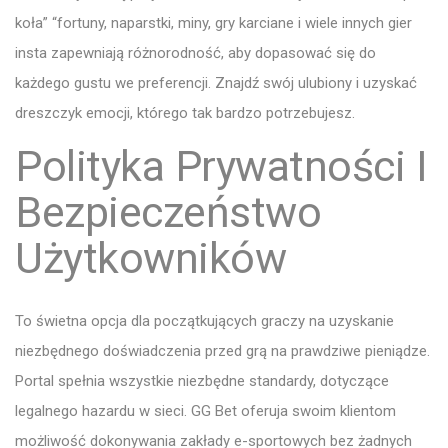
koła” “fortuny, naparstki, miny, gry karciane i wiele innych gier
insta zapewniają różnorodność, aby dopasować się do
każdego gustu we preferencji. Znajdź swój ulubiony i uzyskać
dreszczyk emocji, którego tak bardzo potrzebujesz.
Polityka Prywatności I
Bezpieczeństwo
Użytkowników
To świetna opcja dla początkujących graczy na uzyskanie
niezbędnego doświadczenia przed grą na prawdziwe pieniądze.
Portal spełnia wszystkie niezbędne standardy, dotyczące
legalnego hazardu w sieci. GG Bet oferuja swoim klientom
możliwość dokonywania zakłady e-sportowych bez żadnych