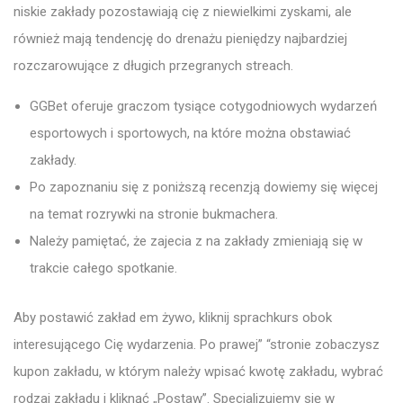
niskie zakłady pozostawiają cię z niewielkimi zyskami, ale
również mają tendencję do drenażu pieniędzy najbardziej
rozczarowujące z długich przegranych streach.
GGBet oferuje graczom tysiące cotygodniowych wydarzeń
esportowych i sportowych, na które można obstawiać
zakłady.
Po zapoznaniu się z poniższą recenzją dowiemy się więcej
na temat rozrywki na stronie bukmachera.
Należy pamiętać, że zajecia z na zakłady zmieniają się w
trakcie całego spotkanie.
Aby postawić zakład em żywo, kliknij sprachkurs obok
interesującego Cię wydarzenia. Po prawej” “stronie zobaczysz
kupon zakładu, w którym należy wpisać kwotę zakładu, wybrać
rodzaj zakładu i kliknąć „Postaw”. Specjalizujemy się w