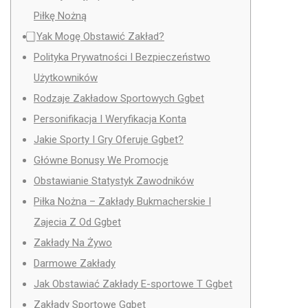
Piłkę Nożną
⃣ Yak Mogę Obstawić Zakład?
Polityka Prywatności I Bezpieczeństwo
Użytkowników
Rodzaje Zakładow Sportowych Ggbet
Personifikacja I Weryfikacja Konta
Jakie Sporty I Gry Oferuje Ggbet?
Główne Bonusy We Promocje
Obstawianie Statystyk Zawodników
Piłka Nożna – Zakłady Bukmacherskie I
Zajecia Z Od Ggbet
Zakłady Na Żywo
Darmowe Zakłady
Jak Obstawiać Zakłady E-sportowe T Ggbet
Zakłady Sportowe Ggbet