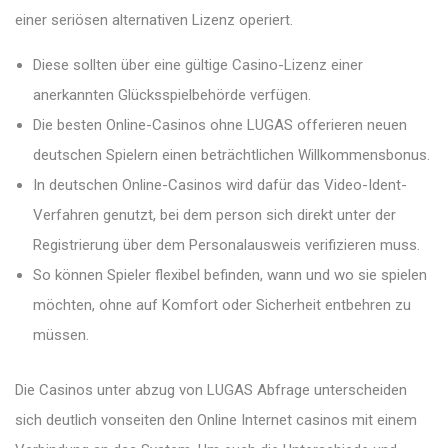
einer seriösen alternativen Lizenz operiert.
Diese sollten über eine gültige Casino-Lizenz einer
anerkannten Glücksspielbehörde verfügen.
Die besten Online-Casinos ohne LUGAS offerieren neuen
deutschen Spielern einen beträchtlichen Willkommensbonus.
In deutschen Online-Casinos wird dafür das Video-Ident-
Verfahren genutzt, bei dem person sich direkt unter der
Registrierung über dem Personalausweis verifizieren muss.
So können Spieler flexibel befinden, wann und wo sie spielen
möchten, ohne auf Komfort oder Sicherheit entbehren zu
müssen.
Die Casinos unter abzug von LUGAS Abfrage unterscheiden
sich deutlich vonseiten den Online Internet casinos mit einem