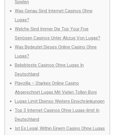
Spielen
Was Genau Sind Internet Casinos Ohne
Lugas?
Welche Sind Immer Die Top Your Five
Seriösen Casinos Unter Abzug Von Lugas?
Was Bedeutet Dieses Online Casino Ohne
Lugas?
Beliebteste Casinos Ohne Lugas In
Deutschland
Playzilla – Starkes Online Casino
Abgerechnet Lugas Mit Vielen Tollen Boni
Lugas Limit Ebenso Weitere Einschränkungen
Top 3 Internet Casinos Ohne Lugas-limit In
Deutschland
Ist Es Legal, Within Einem Casino Ohne Lugas