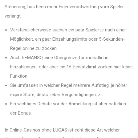
Steuerung, has been mehr Eigenverantwortung vom Spieler
verlangt.
Verständlicherweise suchen ein paar Spieler je nach einer
Möglichkeit, ein paar Einzahlungslimits oder 5-Sekunden-
Regel online zu zocken.
Auch REMANSO, eine Obergrenze für monatliche
Einzahlungen, oder aber ein 1€-Einsatzlimit zocken hier keine
Funktion.
Sie umfassen in welcher Regel mehrere Aufstieg; je höher
expire Stufe, desto lieber Vergünstigungen, z.
Ein wichtiges Debate vor der Anmeldung ist aber natürlich
der Bonus.
In Online-Casinos ohne LUGAS ist echt diese Art welcher