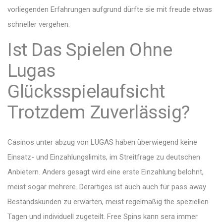
vorliegenden Erfahrungen aufgrund dürfte sie mit freude etwas
schneller vergehen.
Ist Das Spielen Ohne
Lugas
Glücksspielaufsicht
Trotzdem Zuverlässig?
Casinos unter abzug von LUGAS haben überwiegend keine
Einsatz- und Einzahlungslimits, im Streitfrage zu deutschen
Anbietern. Anders gesagt wird eine erste Einzahlung belohnt,
meist sogar mehrere. Derartiges ist auch auch für pass away
Bestandskunden zu erwarten, meist regelmäßig the speziellen
Tagen und individuell zugeteilt. Free Spins kann sera immer