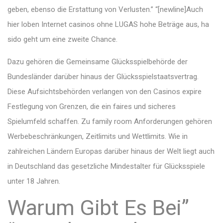
geben, ebenso die Erstattung von Verlusten.” “[newline]Auch
hier loben Internet casinos ohne LUGAS hohe Beträge aus, ha
sido geht um eine zweite Chance.
Dazu gehören die Gemeinsame Glücksspielbehörde der
Bundesländer darüber hinaus der Glücksspielstaatsvertrag.
Diese Aufsichtsbehörden verlangen von den Casinos expire
Festlegung von Grenzen, die ein faires und sicheres
Spielumfeld schaffen. Zu family room Anforderungen gehören
Werbebeschränkungen, Zeitlimits und Wettlimits. Wie in
zahlreichen Ländern Europas darüber hinaus der Welt liegt auch
in Deutschland das gesetzliche Mindestalter für Glücksspiele
unter 18 Jahren.
Warum Gibt Es Bei”