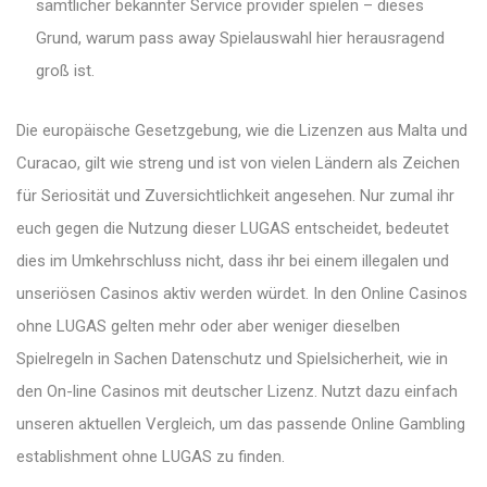
sämtlicher bekannter Service provider spielen – dieses
Grund, warum pass away Spielauswahl hier herausragend
groß ist.
Die europäische Gesetzgebung, wie die Lizenzen aus Malta und
Curacao, gilt wie streng und ist von vielen Ländern als Zeichen
für Seriosität und Zuversichtlichkeit angesehen​. Nur zumal ihr
euch gegen die Nutzung dieser LUGAS entscheidet, bedeutet
dies im Umkehrschluss nicht, dass ihr bei einem illegalen und
unseriösen Casinos aktiv werden würdet. In den Online Casinos
ohne LUGAS gelten mehr oder aber weniger dieselben
Spielregeln in Sachen Datenschutz und Spielsicherheit, wie in
den On-line Casinos mit deutscher Lizenz. Nutzt dazu einfach
unseren aktuellen Vergleich, um das passende Online Gambling
establishment ohne LUGAS zu finden.