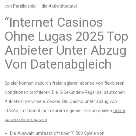
von Parallelspiel – die Aktivitätsdatei.
“Internet Casinos
Ohne Lugas 2025 Top
Anbieter Unter Abzug
Von Datenabgleich
Spieler können dadurch freier agieren ebenso von flexibleren
Konditionen profitieren. Die 5-Sekunden-Regel bei deutschen
Anbietern nervt viele Zocker. Bei Casino unter abzug von
LUGAS limit könnt ihr in eurem eigenen Tempo spielen
online
casino ohne lugas de
.
Die Auswahl umfasst oft über 7. 500 Spiele von