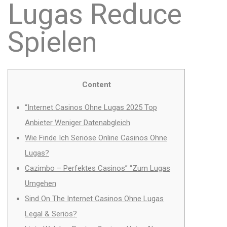
Lugas Reduce
Spielen
Content
“Internet Casinos Ohne Lugas 2025 Top
Anbieter Weniger Datenabgleich
Wie Finde Ich Seriöse Online Casinos Ohne
Lugas?
Cazimbo – Perfektes Casinos” “Zum Lugas
Umgehen
Sind On The Internet Casinos Ohne Lugas
Legal & Seriös?