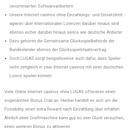
renommierten Softwareanbietern.
Unsere Internet casinos ohne Einzahlungs- und Einsatzlimit
agieren über internationalen Lizenzen darüber hinaus sind
ebenso sicher darüber hinaus seriös wie deutsche Anbieter.
Dazu gehören die Gemeinsame Glücksspielbehörde der
Bundesländer ebenso der Glücksspielstaatsvertrag.
Doch LUGAS sorgt beispielsweise auch dafür, dass Spieler
nicht zeitgleich in zwei Internet casinos mit einer deutschen
Lizenz spielen können.
Viele Online Internet casinos ohne LUGAS offerieren einen
sogenannten Bonus Crab an. Hierbei handelt es sich um die
Possibility, einen extra Reward nach Einzahlung über erhalten.
Ähnlich einer Greifmaschine kann guy so sein Glück versuchen,
einen weiteren Bonus zu aktivieren.