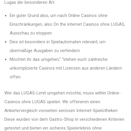
Lugas der besonderen Art.
Ein guter Grund also, um nach Online Casinos ohne
Einschränkungen, also On the internet Casinos ohne LUGAS,
Ausschau zu stoppen.
Dies ist besonders in Spielautomaten relevant, um
übermäßige Ausgaben zu verhindern.
Möchtet ihr das umgehen,” “stehen euch zahlreiche
unkomplizierte Casinos mit Lizenzen aus anderen Ländern
offen.
Wer das LUGAS-Limit umgehen möchte, muss within Online-
Casinos ohne LUGAS spielen. Wir offerieren einen
Anbietervergleich vonseiten seriösen Internet-Spielotheken.
Diese wurden von dem Gastro-Shop in verschiedenen Kriterien
getestet und bieten ein sicheres Spielerlebnis ohne