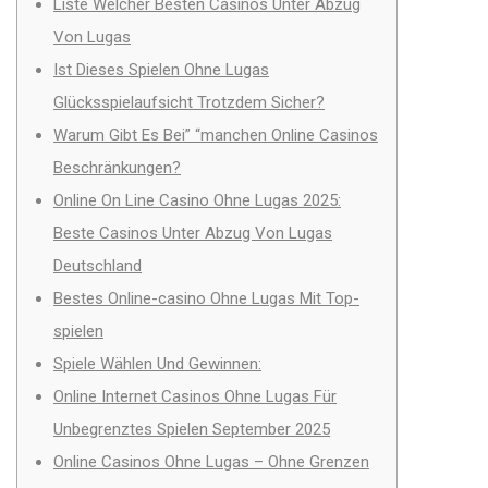
Liste Welcher Besten Casinos Unter Abzug
Von Lugas
Ist Dieses Spielen Ohne Lugas
Glücksspielaufsicht Trotzdem Sicher?
Warum Gibt Es Bei” “manchen Online Casinos
Beschränkungen?
Online On Line Casino Ohne Lugas 2025:
Beste Casinos Unter Abzug Von Lugas
Deutschland
Bestes Online-casino Ohne Lugas Mit Top-
spielen
Spiele Wählen Und Gewinnen:
Online Internet Casinos Ohne Lugas Für
Unbegrenztes Spielen September 2025
Online Casinos Ohne Lugas – Ohne Grenzen