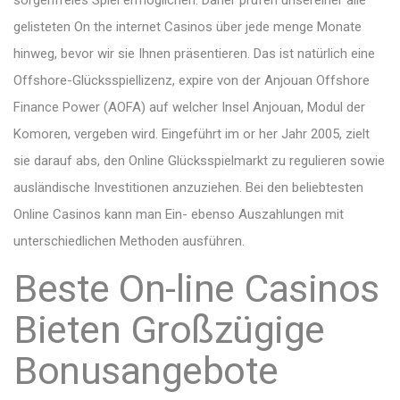
sorgenfreies Spiel ermöglichen. Daher prüfen unsereiner alle
gelisteten On the internet Casinos über jede menge Monate
hinweg, bevor wir sie Ihnen präsentieren. Das ist natürlich eine
Offshore-Glücksspiellizenz, expire von der Anjouan Offshore
Finance Power (AOFA) auf welcher Insel Anjouan, Modul der
Komoren, vergeben wird. Eingeführt im or her Jahr 2005, zielt
sie darauf abs, den Online Glücksspielmarkt zu regulieren sowie
ausländische Investitionen anzuziehen. Bei den beliebtesten
Online Casinos kann man Ein- ebenso Auszahlungen mit
unterschiedlichen Methoden ausführen.
Beste On-line Casinos
Bieten Großzügige
Bonusangebote