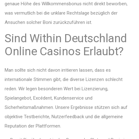
genaue Höhe des Willkommensbonus nicht direkt beworben,
was vermutlich bei die unklare Rechtslage bezüglich der
Ansuchen solcher Boni zurückzuführen ist.
Sind Within Deutschland
Online Casinos Erlaubt?
Man sollte sich nicht davon irritieren lassen, dass es
internationale Stimmen gibt, die diverse Lizenzen schlecht
reden. Wir legen besonderen Wert bei Lizenzierung,
Spielangebot, Excédent, Kundenservice und
Sicherheitsmaßnahmen. Unsere Ergebnisse stützen sich auf
objektive Testberichte, Nutzerfeedback und die allgemeine
Reputation der Plattformen.