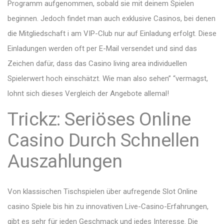
Programm aufgenommen, sobald sie mit deinem Spielen
beginnen. Jedoch findet man auch exklusive Casinos, bei denen
die Mitgliedschaft i am VIP-Club nur auf Einladung erfolgt. Diese
Einladungen werden oft per E-Mail versendet und sind das
Zeichen dafür, dass das Casino living area individuellen
Spielerwert hoch einschätzt. Wie man also sehen” “vermagst,
lohnt sich dieses Vergleich der Angebote allemal!
Trickz: Seriöses Online
Casino Durch Schnellen
Auszahlungen
Von klassischen Tischspielen über aufregende Slot Online
casino Spiele bis hin zu innovativen Live-Casino-Erfahrungen,
gibt es sehr für jeden Geschmack und jedes Interesse. Die