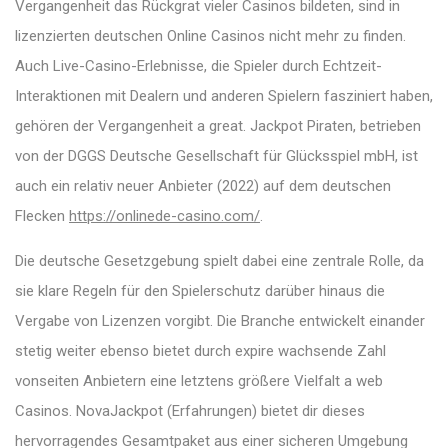
Vergangenheit das Rückgrat vieler Casinos bildeten, sind in
lizenzierten deutschen Online Casinos nicht mehr zu finden.
Auch Live-Casino-Erlebnisse, die Spieler durch Echtzeit-
Interaktionen mit Dealern und anderen Spielern fasziniert haben,
gehören der Vergangenheit a great. Jackpot Piraten, betrieben
von der DGGS Deutsche Gesellschaft für Glücksspiel mbH, ist
auch ein relativ neuer Anbieter (2022) auf dem deutschen
Flecken
https://onlinede-casino.com/
.
Die deutsche Gesetzgebung spielt dabei eine zentrale Rolle, da
sie klare Regeln für den Spielerschutz darüber hinaus die
Vergabe von Lizenzen vorgibt. Die Branche entwickelt einander
stetig weiter ebenso bietet durch expire wachsende Zahl
vonseiten Anbietern eine letztens größere Vielfalt a web
Casinos. NovaJackpot (Erfahrungen) bietet dir dieses
hervorragendes Gesamtpaket aus einer sicheren Umgebung