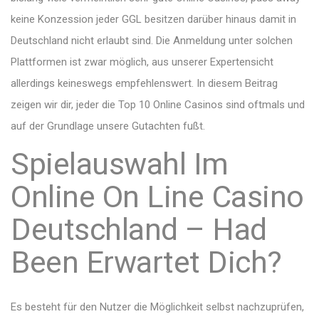
keine Konzession jeder GGL besitzen darüber hinaus damit in
Deutschland nicht erlaubt sind. Die Anmeldung unter solchen
Plattformen ist zwar möglich, aus unserer Expertensicht
allerdings keineswegs empfehlenswert. In diesem Beitrag
zeigen wir dir, jeder die Top 10 Online Casinos sind oftmals und
auf der Grundlage unsere Gutachten fußt.
Spielauswahl Im
Online On Line Casino
Deutschland – Had
Been Erwartet Dich?
Es besteht für den Nutzer die Möglichkeit selbst nachzuprüfen,