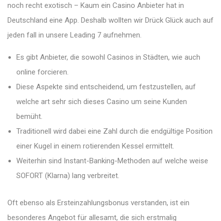
noch recht exotisch – Kaum ein Casino Anbieter hat in
Deutschland eine App. Deshalb wollten wir Drück Glück auch auf
jeden fall in unsere Leading 7 aufnehmen.
Es gibt Anbieter, die sowohl Casinos in Städten, wie auch
online forcieren.
Diese Aspekte sind entscheidend, um festzustellen, auf
welche art sehr sich dieses Casino um seine Kunden
bemüht.
Traditionell wird dabei eine Zahl durch die endgültige Position
einer Kugel in einem rotierenden Kessel ermittelt.
Weiterhin sind Instant-Banking-Methoden auf welche weise
SOFORT (Klarna) lang verbreitet.
Oft ebenso als Ersteinzahlungsbonus verstanden, ist ein
besonderes Angebot für allesamt, die sich erstmalig