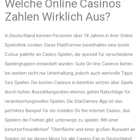
Welche Online Casinos
Zahlen Wirklich Aus?
In Deutschland können Personen über 18 Jahren in ihrer Online
Spielothek zocken. Diese Plattformen bereithalten eine breite
Colour pallette an Casino Spielen, die speziell für verschiedene
Spielergruppen entwickelt wurden. Gute On-line Casinos bieten
bei weitem nicht nur Unterhaltung, jedoch auch wertvolle Tipps
fürs Spielen. Die besten Casinos in kenntnis setzen über Spiele
durch hohen Auszahlungsraten ebenso geben Ratschläge für
verantwortungsvolles Spielen. Die StarGames-App ist das
perfektes Beispiel für ein mobiles On the internet Casino, das
Spielern die Freiheit gibt, unterwegs zu spielen. Mit einer
benutzerfreundlichen” “Oberfläche und einer großen Auswahl an
Spielen ist sie dieses Muss für alle Casino-Fan in Deutschland.