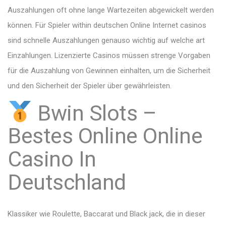
Auszahlungen oft ohne lange Wartezeiten abgewickelt werden
können. Für Spieler within deutschen Online Internet casinos
sind schnelle Auszahlungen genauso wichtig auf welche art
Einzahlungen. Lizenzierte Casinos müssen strenge Vorgaben
für die Auszahlung von Gewinnen einhalten, um die Sicherheit
und den Sicherheit der Spieler über gewährleisten.
Bwin Slots –
Bestes Online Online
Casino In
Deutschland
Klassiker wie Roulette, Baccarat und Black jack, die in dieser