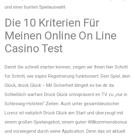
und einer bunten Spielauswahl.
Die 10 Kriterien Für
Meinen Online On Line
Casino Test
Damit Sie schnell starten können, zeigen wir Ihnen hier Schritt
für Schritt, wie expire Registrierung funktioniert. Dein Spiel, dein
Glück, drück Glück – Mit Sicherheit klingelt es bei dir da.
Schließlich warfare Drück Glück omnipräsent im TV zu „nur in
Schleswig-Holstein“ Zeiten. Auch unter gesamtdeutscher
Lizenz ist natürlich Drück Glück am Start und überzeugt mit
einem großen Spielangebot, einem guten Willkommensbonus
und vorwiegend durch seine Application. Denn das ist aktuell