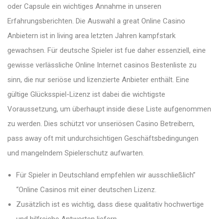
oder Capsule ein wichtiges Annahme in unseren
Erfahrungsberichten. Die Auswahl a great Online Casino
Anbietern ist in living area letzten Jahren kampfstark
gewachsen. Für deutsche Spieler ist fue daher essenziell, eine
gewisse verlässliche Online Internet casinos Bestenliste zu
sinn, die nur seriöse und lizenzierte Anbieter enthält. Eine
gültige Glücksspiel-Lizenz ist dabei die wichtigste
Voraussetzung, um überhaupt inside diese Liste aufgenommen
zu werden. Dies schützt vor unseriösen Casino Betreibern,
pass away oft mit undurchsichtigen Geschäftsbedingungen
und mangelndem Spielerschutz aufwarten.
Für Spieler in Deutschland empfehlen wir ausschließlich”
“Online Casinos mit einer deutschen Lizenz.
Zusätzlich ist es wichtig, dass diese qualitativ hochwertige