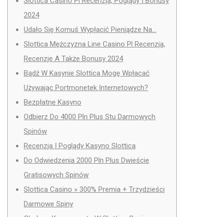
Slottica Casino Pl Recenzja, Poglądy I Bonusy
2024
Udało Się Komuś Wypłacić Pieniądze Na…
Slottica Mężczyzna Line Casino Pl Recenzja,
Recenzje A Także Bonusy 2024
Bądź W Kasynie Slottica Mogę Wpłacać
Używając Portmonetek Internetowych?
Bezpłatne Kasyno
Odbierz Do 4000 Pln Plus Stu Darmowych
Spinów
Recenzja I Poglądy Kasyno Slottica
Do Odwiedzenia 2000 Pln Plus Dwieście
Gratisowych Spinów
Slottica Casino » 300% Premia + Trzydzieści
Darmowe Spiny