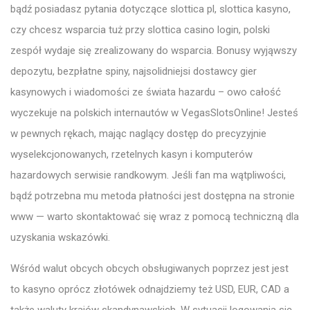
bądź posiadasz pytania dotyczące slottica pl, slottica kasyno,
czy chcesz wsparcia tuż przy slottica casino login, polski
zespół wydaje się zrealizowany do wsparcia. Bonusy wyjąwszy
depozytu, bezpłatne spiny, najsolidniejsi dostawcy gier
kasynowych i wiadomości ze świata hazardu – owo całość
wyczekuje na polskich internautów w VegasSlotsOnline! Jesteś
w pewnych rękach, mając naglący dostęp do precyzyjnie
wyselekcjonowanych, rzetelnych kasyn i komputerów
hazardowych serwisie randkowym. Jeśli fan ma wątpliwości,
bądź potrzebna mu metoda płatności jest dostępna na stronie
www — warto skontaktować się wraz z pomocą techniczną dla
uzyskania wskazówki.
Wśród walut obcych obcych obsługiwanych poprzez jest jest
to kasyno oprócz złotówek odnajdziemy też USD, EUR, CAD a
także waluty krajów skandynawskich. W sytuacji logowania się