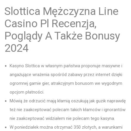
Slottica Mężczyzna Line
Casino Pl Recenzja,
Poglądy A Także Bonusy
2024
Kasyno Slottica w własnym państwa proponuje masywne i
angażujące wrażenia spośród zabawy przez internet dzięki
ogromnej gamie gier, atrakcyjnym bonusom we wygodnym
opcjom płatności.
Mówią że odrzucić mają kłamią oszukują jak guzik naprawdę
też nie zaakceptować polecam takich kłamców i ignorantów
nie zaakceptować widziałem nie polecam tego kasyna.
W poniedziałek można otrzymać 350 złotych, a warunkami