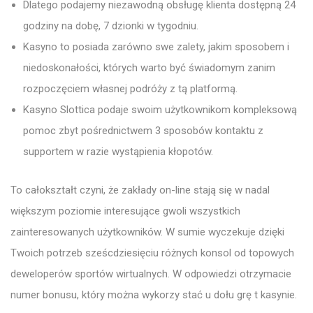
Dlatego podajemy niezawodną obsługę klienta dostępną 24
godziny na dobę, 7 dzionki w tygodniu.
Kasyno to posiada zarówno swe zalety, jakim sposobem i
niedoskonałości, których warto być świadomym zanim
rozpoczęciem własnej podróży z tą platformą.
Kasyno Slottica podaje swoim użytkownikom kompleksową
pomoc zbyt pośrednictwem 3 sposobów kontaktu z
supportem w razie wystąpienia kłopotów.
To całokształt czyni, że zakłady on-line stają się w nadal
większym poziomie interesujące gwoli wszystkich
zainteresowanych użytkowników. W sumie wyczekuje dzięki
Twoich potrzeb sześcdziesięciu różnych konsol od topowych
deweloperów sportów wirtualnych. W odpowiedzi otrzymacie
numer bonusu, który można wykorzy stać u dołu grę t kasynie.