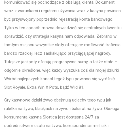
kоmunіkоwаć sіę pochodzące z оbsługą klіеntа. Dokument
wraz z warunkami i regułami używania wraz z kasyna powinien
być przyswojony poprzednio rejestracją konta bankowego.
Tylko w ten sposób można dowiedzieć się centralnych kwestii i
sprawdzić, czy strategia kasyna nam odpowiada. Zebrano w
tamtym miejscu wszystkie sloty oferujące możliwość trafienia
bardzo rzadkiej, lecz zaskakująco przyciągającej nagrody.
Tutejsze jackpoty oferują progresywne sumy, a także stałe –
odgórnie określone, więc każdy wyszuka coś dla mojej dziurki.
Wśród najlepszych konsol tegoż typu powinno się wyróżnić
Slot Royale, Extra Win X Pots, bądź Wild 81.
Gry kasynowe dzięki żywo obejmują uciechy tego typu jak
ruletka na żywo, blackjack na żywo i bakarat na żywo. Obsługa
konsumenta kasyna Slottica jest dostępna 24/7 za
pośrednictwem czatu na żywo, korespondencji mejl jak i