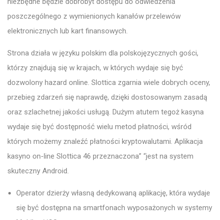
niezbędne będzie dobrobyt dostępu do odwiedzenia
poszczególnego z wymienionych kanałów przelewów
elektronicznych lub kart finansowych.
Strona działa w języku polskim dla polskojęzycznych gości,
którzy znajdują się w krajach, w których wydaje się być
dozwolony hazard online. Slottica zgarnia wiele dobrych oceny,
przebieg zdarzeń się naprawdę, dzięki dostosowanym zasadą
oraz szlachetnej jakości usługą. Dużym atutem tegoż kasyna
wydaje się być dostępność wielu metod płatności, wśród
których możemy znaleźć płatności kryptowalutami. Aplikacja
kasyno on-line Slottica 46 przeznaczona” “jest na system
skuteczny Android.
Operator dzierży własną dedykowaną aplikację, która wydaje
się być dostępna na smartfonach wyposażonych w systemy