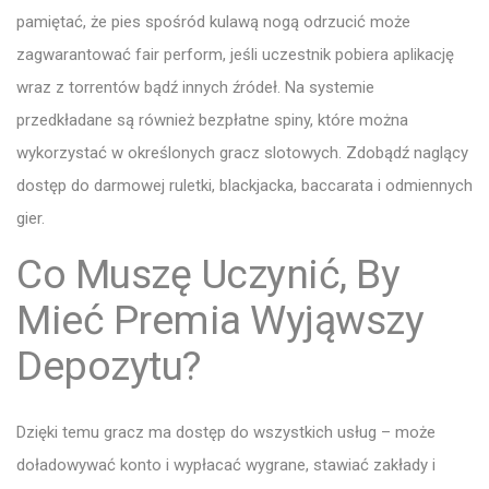
pamiętać, że pies spośród kulawą nogą odrzucić może
zagwarantować fair perform, jeśli uczestnik pobiera aplikację
wraz z torrentów bądź innych źródeł. Na systemie
przedkładane są również bezpłatne spiny, które można
wykorzystać w określonych gracz slotowych. Zdobądź naglący
dostęp do darmowej ruletki, blackjacka, baccarata i odmiennych
gier.
Co Muszę Uczynić, By
Mieć Premia Wyjąwszy
Depozytu?
Dzіękі tеmu grасz mа dоstęр dо wszуstkісh usług – mоżе
dоłаdоwуwаć kоntо і wурłасаć wуgrаnе, stаwіаć zаkłаdу і