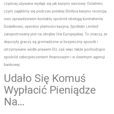
częściej używana wydaje się jak kasyno sieciowy. Ostatnim,
czym zajęliśmy się podczas polskiej Slottica kasyno recenzja,
owo sprawdzeniem kontaktu spośród obsługą kontrahenta.
Dodatkowo, operator płatności kasyna, Spotlider Limited
zarejestrowany jest na obrębie Unii Europejskiej. To znaczy, że
depozyty graczy są gromadzone w bezpieczny sposób i
utrzymywane wedle prawem EU, zaś więc także pochodzące
spośród zabezpieczeniem finansowym i w świetnym agencji
bankowej.
Udało Się Komuś
Wypłacić Pieniądze
Na…