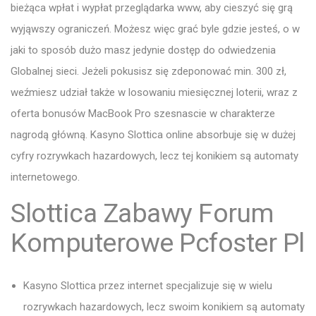
bieżąca wpłat i wypłat przeglądarka www, aby cieszyć się grą
wyjąwszy ograniczeń. Możesz więc grać byle gdzie jesteś, o w
jaki to sposób dużo masz jedynie dostęp do odwiedzenia
Globalnej sieci. Jeżeli pokusisz się zdeponować min. 300 zł,
weźmiesz udział także w losowaniu miesięcznej loterii, wraz z
oferta bonusów MacBook Pro szesnascie w charakterze
nagrodą główną. Kasyno Slottica online absorbuje się w dużej
cyfry rozrywkach hazardowych, lecz tej konikiem są automaty
internetowego.
Slottica Zabawy Forum
Komputerowe Pcfoster Pl
Kasyno Slottica przez internet specjalizuje się w wielu
rozrywkach hazardowych, lecz swoim konikiem są automaty