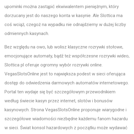
upominki można zastąpić ekwiwalentem pieniężnym, który
dorzucany jest do naszego konta w kasynie. Ale Slottica ma
coś wciąż, czegoż na wypadku nie odnajdziemy w dużej liczby
odmiennych kasynach.
Bez względu na owo, lub wolisz klasyczne rozrywki stołowe,
emocjonujące automaty, bądź też współczesne rozrywki wideo,
Slottica pl oferuje ogromny wybór rozrywki online.
VegasSlotsOnline jest to największa podest w sieci oferująca
dostęp do odwiedzenia darmowych automatów internetowego.
Portal ten wydaje się być szczegółowym przewodnikiem
według świecie kasyn przez internet, slotów i bonusów
kasynowych. Strona VegasSlotsOnline proponuje wiarygodne i
szczegółowe wiadomości niezbędne każdemu fanom hazardu
w sieci. Świat konsol hazardowych z początku może wydawać