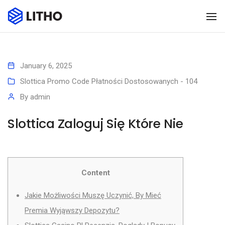
To
Na
January 6, 2025
Slottica Promo Code Płatności Dostosowanych - 104
By
admin
Slottica Zaloguj Się Które Nie
Content
Jakie Możliwości Muszę Uczynić, By Mieć
Premia Wyjąwszy Depozytu?