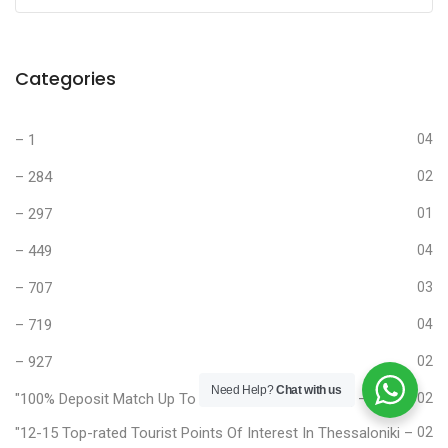
Categories
– 1
04
– 284
02
– 297
01
– 449
04
– 707
03
– 719
04
– 927
02
Need Help?
Chat with us
"100% Deposit Match Up To R1, 1000 Sports Betting – 158
02
"12-15 Top-rated Tourist Points Of Interest In Thessaloniki –
02