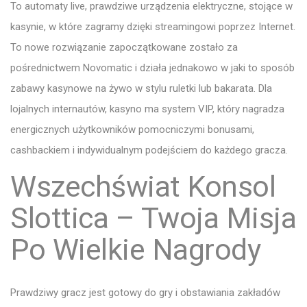
To automaty live, prawdziwe urządzenia elektryczne, stojące w
kasynie, w które zagramy dzięki streamingowi poprzez Internet.
To nowe rozwiązanie zapoczątkowane zostało za
pośrednictwem Novomatic i działa jednakowo w jaki to sposób
zabawy kasynowe na żywo w stylu ruletki lub bakarata. Dla
lojalnych internautów, kasyno ma system VIP, który nagradza
energicznych użytkowników pomocniczymi bonusami,
cashbackiem i indywidualnym podejściem do każdego gracza.
Wszechświat Konsol
Slottica – Twoja Misja
Po Wielkie Nagrody
Prawdziwy gracz jest gotowy do gry i obstawiania zakładów