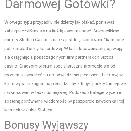
Darmowej Gotówki?
W owego typu przypadku nie dzierży jak płakać, ponieważ
zabezpieczyliśmy się na każdą ewentualność. Stworzyliśmy
mirrory Slottica Casino, znaczy jest to „sklonowane” kategorie
polskiej platformy hazardowej. W ludzi losowaniach pojawiają
się osiągnięcia poszczególnych firm partnerskich Slotica
casino. Graczom oferuje specjalistyczne promocje się od
momentu dwadzieścia do odwiedzenia pięćdziesiąt slotów, w
które wypada zagrać na pieniądze, by zdobyć punkty turniejowe
i awansować w tabeli turniejowej. Podczas strategie wycenie
zostaną porównane wiadomości w paszporcie zawodnika i tej
kierunek w klubie Slottica.
Bonusy Wyjąwszy