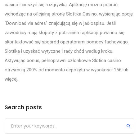
casino i cieszyć się rozgrywką. Aplikację można pobrać
wchodząc na oficjalną stronę Slottika Casino, wybierając opcję
“Download via adres” znajdującą się w jadłospisu. Jeśli
zawodnicy mają kłopoty z pobraniem aplikacji, powinno się
skontaktować się spośród operatorami pomocy fachowego
Slottika i uzyskać wytyczne i rady chód według kroku.
Aktywując bonus, pełnoprawni członkowie Slotica casino
otrzymują 200% od momentu depozytu w wysokości 15€ lub
więcej.
Search posts