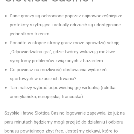
Dane graczy są ochronione poprzez najnowocześniejsze
protokoły szyfrujące i actually odrzucić są udostępniane
jednostkom trzecim.
Ponadto w stopce strony gracz może sprawdzić sekcję
„Odpowiedzialna gra”, gdzie twórcy wskazują możliwe
symptomy problemów związanych z hazardem.
Co powiesz na możliwość obstawiania wydarzeń
sportowych w czasie ich trwania?
Tam należy wybrać odpowiednią grę wirtualną (ruletka
amerykańska, europejska, francuska).
Szybkie i łatwe Slottica Casino logowanie zapewnia, że już na
paru minutach będziemy mogli przejść do działaniu i odbioru
bonusu powitalnego zbyt free. Jesteśmy ciekawi, które to