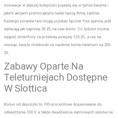
innowacje w dalszej kolejności pojawią się w tymże kasynie i
jakimi akcjami promocyjnymi nadal naszą firmę zadziwi.
Każdego poranka fani mogą uzyskać łącznie free spinów, jeśli
wpłacają jak najmniej 50 ZŁ na swe konto. Co tydzień można
wygrać smartfony za przelewy powyżej 125 ZŁ, a raz na
miesiąc świeże notebooki na zasilenie konta minimum na 300
ZŁ.
Zabawy Oparte Na
Teleturniejach Dostępne
W Slottica
Bonus od depozytu to 100-procentowe dopasowanie do
odwiedzenia 100 €, a także dwadzieścia darmowych spinów na