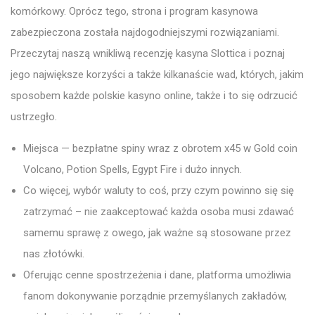
komórkowy. Oprócz tego, strona i program kasynowa
zabezpieczona została najdogodniejszymi rozwiązaniami.
Przeczytaj naszą wnikliwą recenzję kasyna Slottica i poznaj
jego największe korzyści a także kilkanaście wad, których, jakim
sposobem każde polskie kasyno online, także i to się odrzucić
ustrzegło.
Miejsca — bezpłatne spiny wraz z obrotem х45 w Gold coin
Volcano, Potion Spells, Egypt Fire i dużo innych.
Co więcej, wybór waluty to coś, przy czym powinno się się
zatrzymać – nie zaakceptować każda osoba musi zdawać
samemu sprawę z owego, jak ważne są stosowane przez
nas złotówki.
Oferując cenne spostrzeżenia i dane, platforma umożliwia
fanom dokonywanie porządnie przemyślanych zakładów,