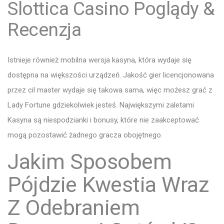
Slottica Casino Poglądy &
Recenzja
Istnieje również mobilna wersja kasyna, która wydaje się
dostępna na większości urządzeń. Jakość gier licencjonowana
przez cil master wydaje się takowa sama, więc możesz grać z
Lady Fortune gdziekolwiek jesteś. Największymi zaletami
Kasyna są niespodzianki i bonusy, które nie zaakceptować
mogą pozostawić żadnego gracza obojętnego.
Jakim Sposobem
Pójdzie Kwestia Wraz
Z Odebraniem