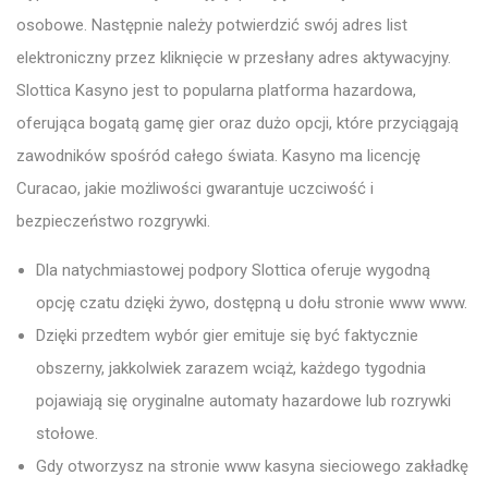
osobowe. Następnie należy potwierdzić swój adres list
elektroniczny przez kliknięcie w przesłany adres aktywacyjny.
Slottica Kasyno jest to popularna platforma hazardowa,
oferująca bogatą gamę gier oraz dużo opcji, które przyciągają
zawodników spośród całego świata. Kasyno ma licencję
Curacao, jakie możliwości gwarantuje uczciwość i
bezpieczeństwo rozgrywki.
Dla natychmiastowej podpory Slottica oferuje wygodną
opcję czatu dzięki żywo, dostępną u dołu stronie www www.
Dzięki przedtem wybór gier emituje się być faktycznie
obszerny, jakkolwiek zarazem wciąż, każdego tygodnia
pojawiają się oryginalne automaty hazardowe lub rozrywki
stołowe.
Gdy otworzysz na stronie www kasyna sieciowego zakładkę