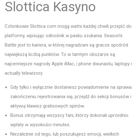
Slottica Kasyno
Członkowie Slottica com mogą watts każdej chwili przejść do
platformy, wpisując odnośnik w pasku szukania. Season’s
Battle jest to kariera, w której nagradzani są gracze spośród
największą liczbą punktów. To w tamtym obszarze są
najcenniejsze nagrody Apple iMac, i phone dwunastu, laptopy i
actually telewizory.
Gdy tylko i wyłącznie dostaniesz powiadomienie na sprawa
zakończeniu rejestrowania się, przejdź do sekcji bonusów i
aktywuj klawisz gratisowych spinów.
Bonus otrzymają wszyscy fani, którzy dokonali uprzednio
wpłaty w wysokości minutes.
Niezależnie od tego, lub poszukujesz emocji, wielkich