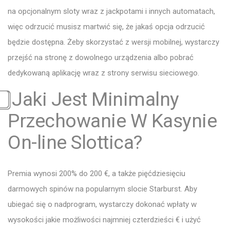
na opcjonalnym sloty wraz z jackpotami i innych automatach,
więc odrzucić musisz martwić się, że jakaś opcja odrzucić
będzie dostępna. Żeby skorzystać z wersji mobilnej, wystarczy
przejść na stronę z dowolnego urządzenia albo pobrać
dedykowaną aplikację wraz z strony serwisu sieciowego.
⃣ Jaki Jest Minimalny
Przechowanie W Kasynie
On-line Slottica?
Premia wynosi 200% do 200 €, a także pięćdziesięciu
darmowych spinów na popularnym slocie Starburst. Aby
ubiegać się o nadprogram, wystarczy dokonać wpłaty w
wysokości jakie możliwości najmniej czterdzieści € i użyć