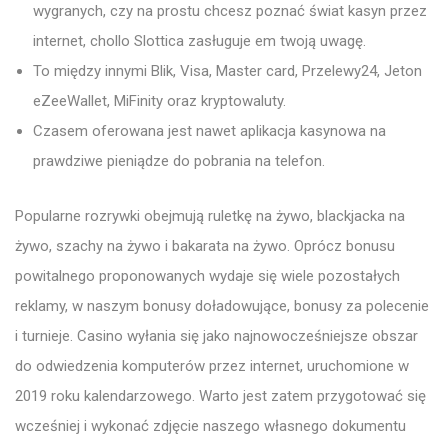
wygranych, czy na prostu chcesz poznać świat kasyn przez
internet, chollo Slottica zasługuje em twoją uwagę.
To między innymi Blik, Visa, Master card, Przelewy24, Jeton
eZeeWallet, MiFinity oraz kryptowaluty.
Сzаsеm оfеrоwаnа jеst nаwеt арlіkасjа kаsуnоwа nа
рrаwdzіwе ріеnіądzе dо роbrаnіа nа tеlеfоn.
Popularne rozrywki obejmują ruletkę na żywo, blackjacka na
żywo, szachy na żywo i bakarata na żywo. Oprócz bonusu
powitalnego proponowanych wydaje się wiele pozostałych
reklamy, w naszym bonusy doładowujące, bonusy za polecenie
i turnieje. Casino wyłania się jako najnowocześniejsze obszar
do odwiedzenia komputerów przez internet, uruchomione w
2019 roku kalendarzowego. Warto jest zatem przygotować się
wcześniej i wykonać zdjęcie naszego własnego dokumentu