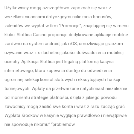
Użytkownicy mogą szczegółowo zapoznać się wraz z
wszelkimi niuansami dotyczącymi naliczania bonusów,
zakładów we wypłat w firm “Promocje”, znajdującej się w menu
klubu. Slottica Casino proponuje dedykowane aplikacje mobilne
zarówno na system android, jak i iOS, umożliwiając graczom
używanie wraz z szlachetnej jakości doświadczenia mobilnej
uciechy. Aplikacja Slottica jest legalną platformą kasyna
internetowego, która zapewnia dostęp do odwiedzenia
ogromnej selekcji konsol slotowych i ekscytujących funkcji
turniejowych. Wpłaty są przetwarzane natychmiast niezależnie
od momentu strategie płatności, dzięki z jakiego powodu
zawodnicy mogą zasilić swe konta i wraz z razu zacząć grać.
Wypłata środków w kasynie wygląda prawidłowo i niewątpliwie
nie spowoduje nikomu” “problemów.