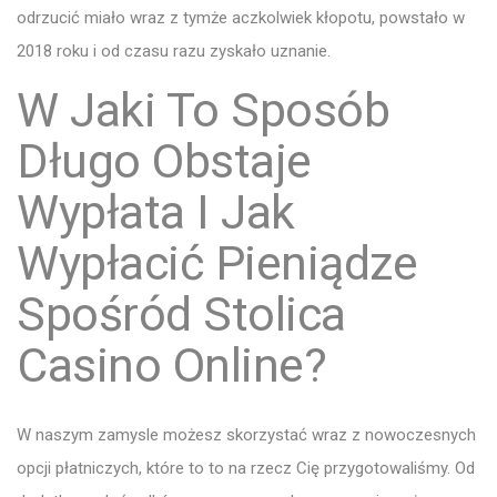
odrzucić miało wraz z tymże aczkolwiek kłopotu, powstało w
2018 roku i od czasu razu zyskało uznanie.
W Jaki To Sposób
Długo Obstaje
Wypłata I Jak
Wypłacić Pieniądze
Spośród Stolica
Casino Online?
W naszym zamysle możesz skorzystać wraz z nowoczesnych
opcji płatniczych, które to to na rzecz Cię przygotowaliśmy. Od