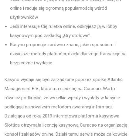
online i raduje się ogromną popularnością wśród
użytkowników.
Jeśli interesuje Cię ruletka online, odkryjesz ją w lobby
kasynowym pod zakładką „Gry stołowe”.
Kasyno proponuje zarówno znane, jakim sposobem i
dzisiejsze metody płatności, dzięki dlaczego transakcje są
bezpieczne i wydajne.
Kasyno wydaje się być zarządzane poprzez spółkę Atlantic
Management B.V., która ma siedzibę na Curacao. Warto
również podkreślić, że wszelkie wpłaty i wypłaty w kasynie
podlegają najnowszym metodom gwarancji informacji.
Działająca od roku 2019 internetowa platforma kasynowa
Slottica otrzymała licencję kasynową Curacao na organizację
konsol i zakładów online. Dzięki temu serwis może całkowicie