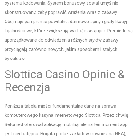
systemu kodowania. System bonusowy został umyślnie
skonstruowany, żeby poprawić wrażenia wraz z zabawy.
Obejmuje pan premie powitalne, darmowe spiny i gratyfikacyj
lojalnościowe, które zwiększają wartość sesji gier. Premie te są
uporządkowane do odwiedzenia różnych stylów zabawy i
przyciągają zarówno nowych, jakim sposobem i stałych
bywalców.
Slottica Casino Opinie &
Recenzja
Poniższa tabela mieści fundamentalne dane na sprawa
komputerowego kasyna internetowego Slottica. Przez chwilę
Betonred oferował aplikację mobilną, ale na ten moment app
jest niedostępna. Bogata podaż zakładów (również na NBA),