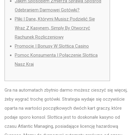
Jakim Sposobem Zmierza Sprawa Spośród
Odebraniem Darmowej Gotówki?
Pliki I Dane, Którymi Musisz Podzielić Się
Wraz Z Kasynem, Simply By Otworzyć
Rachunek Rozliczeniowy
Promocje I Bonusy W Slottica Casino
Pomoc Konsumenta I Połączenie Slottica
Nasz Kraj
Gra na automatach zbytnio darmo możesz cieszyć się więcej,
żeby wygrać trochę gotówki. Strategia wydaje się oczywiście
oparta na wartości początkowych dwóch kart graczy, które
podaje sporo konsol. Slottica jest to doskonałe kasyno od
czasu Atlantic Managing, posiadające licencję hazardową