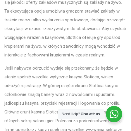
się jakości oferty zakładów muzycznych są zakłady na żywo.
Ta ekscytująca opcja umożliwia graczom stawiać zakłady w
trakcie meczu albo wydarzenia sportowego, dodając szczegół
ekscytacji w czasie rzeczywistym do obstawiania. Aby uzyskać
wciągające wrażenia kasynowe, Slottica oferuje gry spośród
krupierami na żywo, w których zawodnicy mogą wchodzić w
interakcje z fachowymi krupierami w czasie realnym.
Jeśli nabywca odrzucić wydaje się przekonany, że będzie w
stanie spełnić wszelkie wytyczne kasyna Sloticca, winien
odłożyć rejestrację. W górnej części ekranu Slottica kasyno
członkowie znajdą banery wraz z nowościami i upustami,
jadłospisu kasyna, przyciski rejestracji i logowania do profilu.
Główne grunt kasyna Slotica zajmują atrakcyjne gry spośród
Need Help?
Chat with us
różnych sekcji salonu gier. Polecani za pośrednictwem naszą
firmę operatorzy kasyn spełniają wszelkie wyzwania sektorze