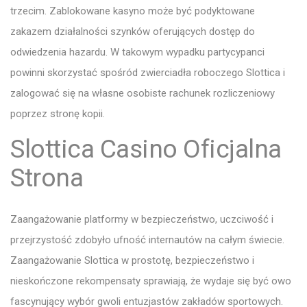
trzecim. Zablokowane kasyno może być podyktowane
zakazem działalności szynków oferujących dostęp do
odwiedzenia hazardu. W takowym wypadku partycypanci
powinni skorzystać spośród zwierciadła roboczego Slottica i
zalogować się na własne osobiste rachunek rozliczeniowy
poprzez stronę kopii.
Slottica Casino Oficjalna
Strona
Zaangażowanie platformy w bezpieczeństwo, uczciwość i
przejrzystość zdobyło ufność internautów na całym świecie.
Zaangażowanie Slottica w prostotę, bezpieczeństwo i
nieskończone rekompensaty sprawiają, że wydaje się być owo
fascynujący wybór gwoli entuzjastów zakładów sportowych.