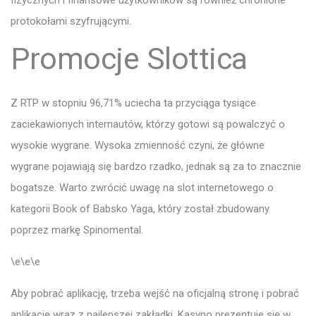
protokołami szyfrującymi.
Promocje Slottica
Z RTP w stopniu 96,71% uciecha ta przyciąga tysiące
zaciekawionych internautów, którzy gotowi są powalczyć o
wysokie wygrane. Wysoka zmienność czyni, że główne
wygrane pojawiają się bardzo rzadko, jednak są za to znacznie
bogatsze. Warto zwrócić uwagę na slot internetowego o
kategorii Book of Babsko Yaga, który został zbudowany
poprzez markę Spinomental.
\e\e\e
Aby pobrać aplikację, trzeba wejść na oficjalną stronę i pobrać
aplikację wraz z najlepszej zakładki. Kasyno prezentuje się w