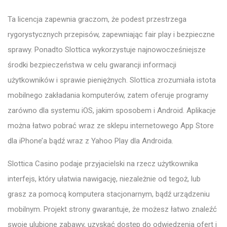
Ta licencja zapewnia graczom, że podest przestrzega
rygorystycznych przepisów, zapewniając fair play i bezpieczne
sprawy. Ponadto Slottica wykorzystuje najnowocześniejsze
środki bezpieczeństwa w celu gwarancji informacji
użytkowników i sprawie pieniężnych. Slottica zrozumiała istota
mobilnego zakładania komputerów, zatem oferuje programy
zarówno dla systemu iOS, jakim sposobem i Android. Aplikacje
można łatwo pobrać wraz ze sklepu internetowego App Store
dla iPhone’a bądź wraz z Yahoo Play dla Androida.
Slottica Casino podaje przyjacielski na rzecz użytkownika
interfejs, który ułatwia nawigację, niezależnie od tegoż, lub
grasz za pomocą komputera stacjonarnym, bądź urządzeniu
mobilnym. Projekt strony gwarantuje, że możesz łatwo znaleźć
swoje ulubione zabawy, uzyskać dostęp do odwiedzenia ofert i