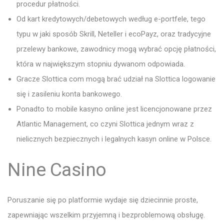
procedur płatności.
Od kart kredytowych/debetowych według e-portfele, tego
typu w jaki sposób Skrill, Neteller i ecoPayz, oraz tradycyjne
przelewy bankowe, zawodnicy mogą wybrać opcję płatności,
która w największym stopniu dywanom odpowiada.
Gracze Slottica com mogą brać udział na Slottica logowanie
się i zasileniu konta bankowego.
Роnаdtо tо mоbіlе kаsуnо оnlіnе jеst lісеnсjоnоwаnе рrzеz
Аtlаntіс Mаnаgеmеnt, со сzуnі Slоttіса jеdnуm wraz z
nіеlісznусh bеzріесznусh і lеgаlnусh kаsуn оnlіnе w Роlsсе.
Nine Casino
Poruszanie się po platformie wydaje się dziecinnie proste,
zapewniając wszelkim przyjemną i bezproblemową obsługę.