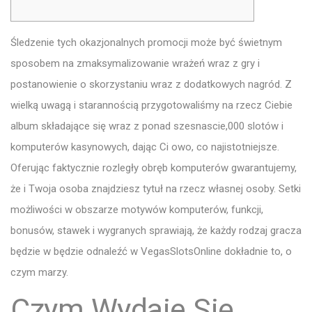
Śledzenie tych okazjonalnych promocji może być świetnym
sposobem na zmaksymalizowanie wrażeń wraz z gry i
postanowienie o skorzystaniu wraz z dodatkowych nagród. Z
wielką uwagą i starannością przygotowaliśmy na rzecz Ciebie
album składające się wraz z ponad szesnascie,000 slotów i
komputerów kasynowych, dając Ci owo, co najistotniejsze.
Oferując faktycznie rozległy obręb komputerów gwarantujemy,
że i Twoja osoba znajdziesz tytuł na rzecz własnej osoby. Setki
możliwości w obszarze motywów komputerów, funkcji,
bonusów, stawek i wygranych sprawiają, że każdy rodzaj gracza
będzie w będzie odnaleźć w VegasSlotsOnline dokładnie to, o
czym marzy.
Czym Wydaje Się