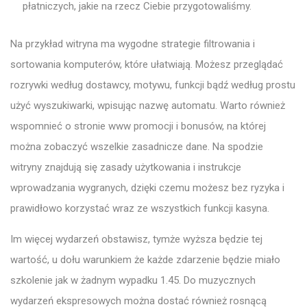
płatniczych, jakie na rzecz Ciebie przygotowaliśmy.
Na przykład witryna ma wygodne strategie filtrowania i
sortowania komputerów, które ułatwiają. Możesz przeglądać
rozrywki według dostawcy, motywu, funkcji bądź według prostu
użyć wyszukiwarki, wpisując nazwę automatu. Warto również
wspomnieć o stronie www promocji i bonusów, na której
można zobaczyć wszelkie zasadnicze dane. Na spodzie
witryny znajdują się zasady użytkowania i instrukcje
wprowadzania wygranych, dzięki czemu możesz bez ryzyka i
prawidłowo korzystać wraz ze wszystkich funkcji kasyna.
Im więcej wydarzeń obstawisz, tymże wyższa będzie tej
wartość, u dołu warunkiem że każde zdarzenie będzie miało
szkolenie jak w żadnym wypadku 1.45. Do muzycznych
wydarzeń ekspresowych można dostać również rosnącą