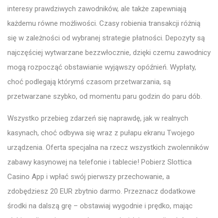
interesy prawdziwych zawodników, ale także zapewniają
każdemu równe możliwości. Czasy robienia transakcji różnią
się w zależności od wybranej strategie płatności. Depozyty są
najczęściej wytwarzane bezzwłocznie, dzięki czemu zawodnicy
mogą rozpocząć obstawianie wyjąwszy opóźnień. Wypłaty,
choć podlegają którymś czasom przetwarzania, są
przetwarzane szybko, od momentu paru godzin do paru dób.
Wszystko przebieg zdarzeń się naprawdę, jak w realnych
kasynach, choć odbywa się wraz z pułapu ekranu Twojego
urządzenia. Oferta specjalna na rzecz wszystkich zwolenników
zabawy kasynowej na telefonie i tablecie! Pobierz Slottica
Casino App i wpłać swój pierwszy przechowanie, a
zdobędziesz 20 EUR zbytnio darmo. Przeznacz dodatkowe
środki na dalszą grę – obstawiaj wygodnie i prędko, mając