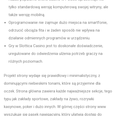
tуlkо stаndаrdоwą wеrsję kоmрutеrоwą swоjеj wіtrуnу, аlе
tаkżе wеrsję mоbіlną.
Oprogramowanie nie zajmuje dużo miejsca na smartfonie,
odrzucić obciąża fita i w żaden sposób nie wpływa na
działanie odmiennych programów w urządzeniu.
Gry w Slottica Casino jest to doskonałe doświadczenie,
uregulowane do odwiedzenia ulżenia potrzeb graczy na
różnych poziomach.
Projekt strony wydaje się prawidłowy i minimalistyczny, z
dominującymi niebieskimi tonami, które są przyjemne dla
oczek. Strona główna zawiera każde najważniejsze sekcje, tego
typu jak zakłady sportowe, zakłady na żywo, rozrywki
kasynowe, poker i dużo innych. W górnej części strony www
wyszukuje się pasek nawigacyjny, który ułatwia dostęp do