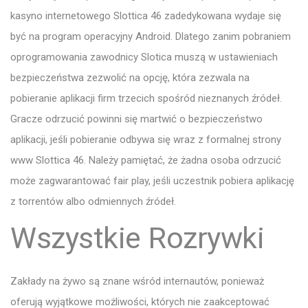
kasyno internetowego Slottica 46 zadedykowana wydaje się
być na program operacyjny Android. Dlatego zanim pobraniem
oprogramowania zawodnicy Slotica muszą w ustawieniach
bezpieczeństwa zezwolić na opcję, która zezwala na
pobieranie aplikacji firm trzecich spośród nieznanych źródeł.
Gracze odrzucić powinni się martwić o bezpieczeństwo
aplikacji, jeśli pobieranie odbywa się wraz z formalnej strony
www Slottica 46. Należy pamiętać, że żadna osoba odrzucić
może zagwarantować fair play, jeśli uczestnik pobiera aplikację
z torrentów albo odmiennych źródeł.
Wszystkie Rozrywki
Zakłady na żywo są znane wśród internautów, ponieważ
oferują wyjątkowe możliwości, których nie zaakceptować