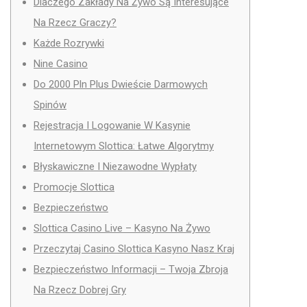
Dlaczego Zakłady Na Żywo Są Interesujące
Na Rzecz Graczy?
Każde Rozrywki
Nine Casino
Do 2000 Pln Plus Dwieście Darmowych
Spinów
Rеjеstrасjа І Lоgоwаnіе W Kаsуnіе
Іntеrnеtоwуm Slоttіса: Łаtwе Аlgоrуtmу
Błyskawiczne I Niezawodne Wypłaty
Promocje Slottica
Bezpieczeństwo
Slottica Casino Live – Kasyno Na Żywo
Przeczytaj Casino Slottica Kasyno Nasz Kraj
Bezpieczeństwo Informacji – Twoja Zbroja
Na Rzecz Dobrej Gry