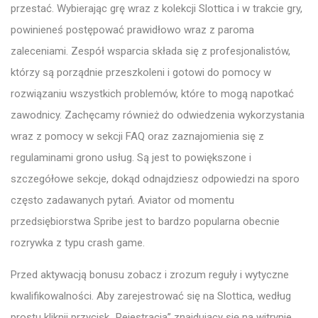
przestać. Wybierając grę wraz z kolekcji Slottica i w trakcie gry,
powinieneś postępować prawidłowo wraz z paroma
zaleceniami. Zespół wsparcia składa się z profesjonalistów,
którzy są porządnie przeszkoleni i gotowi do pomocy w
rozwiązaniu wszystkich problemów, które to mogą napotkać
zawodnicy. Zachęcamy również do odwiedzenia wykorzystania
wraz z pomocy w sekcji FAQ oraz zaznajomienia się z
regulaminami grono usług. Są jest to powiększone i
szczegółowe sekcje, dokąd odnajdziesz odpowiedzi na sporo
często zadawanych pytań. Aviator od momentu
przedsiębiorstwa Spribe jest to bardzo popularna obecnie
rozrywka z typu crash game.
Przed aktywacją bonusu zobacz i zrozum reguły i wytyczne
kwalifikowalności. Aby zarejestrować się na Slottica, według
prostu kliknij przycisk „Rejestracja” znajdujący się na witrynie