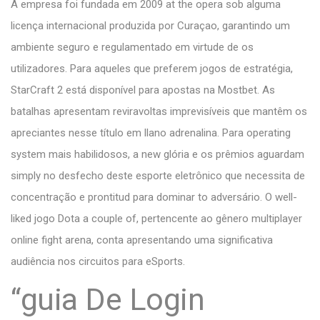
A empresa foi fundada em 2009 at the opera sob alguma
licença internacional produzida por Curaçao, garantindo um
ambiente seguro e regulamentado em virtude de os
utilizadores. Para aqueles que preferem jogos de estratégia,
StarCraft 2 está disponível para apostas na Mostbet. As
batalhas apresentam reviravoltas imprevisíveis que mantêm os
apreciantes nesse título em llano adrenalina. Para operating
system mais habilidosos, a new glória e os prêmios aguardam
simply no desfecho deste esporte eletrônico que necessita de
concentração e prontitud para dominar to adversário. O well-
liked jogo Dota a couple of, pertencente ao gênero multiplayer
online fight arena, conta apresentando uma significativa
audiência nos circuitos para eSports.
“guia De Login