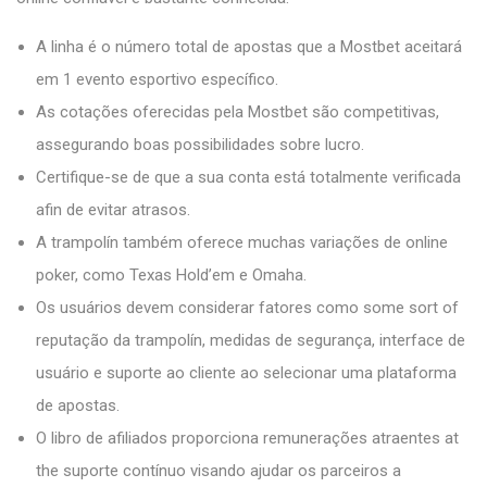
A linha é o número total de apostas que a Mostbet aceitará
em 1 evento esportivo específico.
As cotações oferecidas pela Mostbet são competitivas,
assegurando boas possibilidades sobre lucro.
Certifique-se de que a sua conta está totalmente verificada
afin de evitar atrasos.
A trampolín também oferece muchas variações de online
poker, como Texas Hold’em e Omaha.
Os usuários devem considerar fatores como some sort of
reputação da trampolín, medidas de segurança, interface de
usuário e suporte ao cliente ao selecionar uma plataforma
de apostas.
O libro de afiliados proporciona remunerações atraentes at
the suporte contínuo visando ajudar os parceiros a