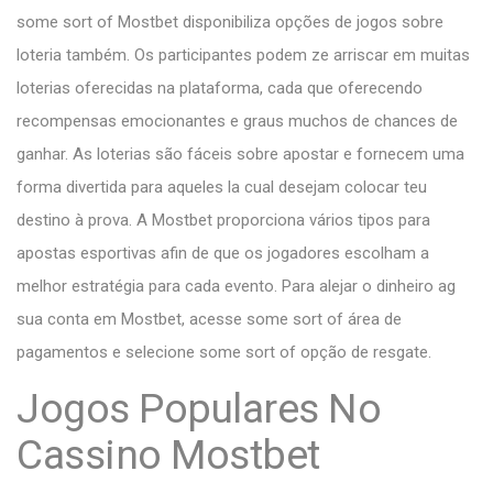
some sort of Mostbet disponibiliza opções de jogos sobre
loteria também. Os participantes podem ze arriscar em muitas
loterias oferecidas na plataforma, cada que oferecendo
recompensas emocionantes e graus muchos de chances de
ganhar. As loterias são fáceis sobre apostar e fornecem uma
forma divertida para aqueles la cual desejam colocar teu
destino à prova. A Mostbet proporciona vários tipos para
apostas esportivas afin de que os jogadores escolham a
melhor estratégia para cada evento. Para alejar o dinheiro ag
sua conta em Mostbet, acesse some sort of área de
pagamentos e selecione some sort of opção de resgate.
Jogos Populares No
Cassino Mostbet