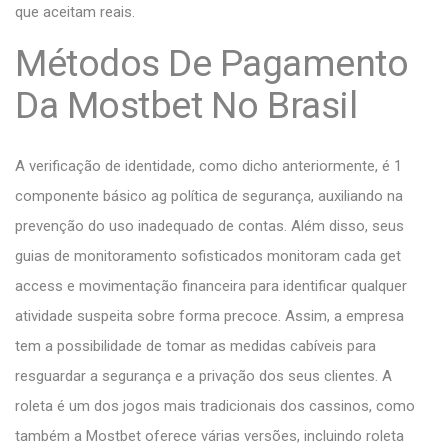
que aceitam reais.
Métodos De Pagamento
Da Mostbet No Brasil
A verificação de identidade, como dicho anteriormente, é 1
componente básico ag política de segurança, auxiliando na
prevenção do uso inadequado de contas. Além disso, seus
guias de monitoramento sofisticados monitoram cada get
access e movimentação financeira para identificar qualquer
atividade suspeita sobre forma precoce. Assim, a empresa
tem a possibilidade de tomar as medidas cabíveis para
resguardar a segurança e a privação dos seus clientes. A
roleta é um dos jogos mais tradicionais dos cassinos, como
também a Mostbet oferece várias versões, incluindo roleta