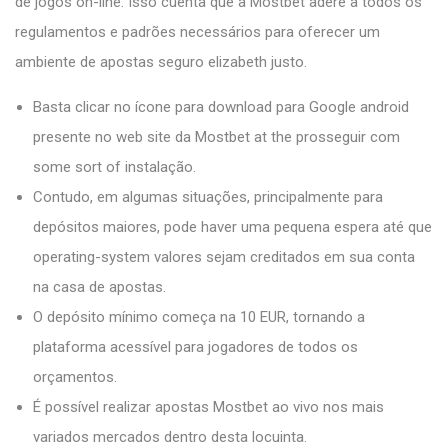
de jogos on-line. Isso cuenta que a Mostbet adere a todos os
regulamentos e padrões necessários para oferecer um
ambiente de apostas seguro elizabeth justo.
Basta clicar no ícone para download para Google android
presente no web site da Mostbet at the prosseguir com
some sort of instalação.
Contudo, em algumas situações, principalmente para
depósitos maiores, pode haver uma pequena espera até que
operating-system valores sejam creditados em sua conta
na casa de apostas.
O depósito mínimo começa na 10 EUR, tornando a
plataforma acessível para jogadores de todos os
orçamentos.
É possível realizar apostas Mostbet ao vivo nos mais
variados mercados dentro desta locuinta.