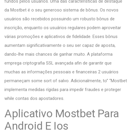
fundos pelos usuários. Uma das características de destaque
da Mostbet é o seu generoso sistema de bônus. Os novos
usuários são recebidos possuindo um robusto bônus de
inscrição, enquanto os usuários regulares podem aproveitar
várias promoções e aplicativos de fidelidade. Esses bônus
aumentam significativamente o seu ser capaz de aposta,
dando-lhe mais chances de ganhar muito. A plataforma
emprega criptografia SSL avançada afin de garantir que
muchas as informações pessoais e financeiras 2 usuários
permaneçam some sort of salvo. Adicionalmente, to” “Mostbet
implementa medidas rígidas para impedir fraudes e proteger
while contas dos apostadores.
Aplicativo Mostbet Para
Android E Ios