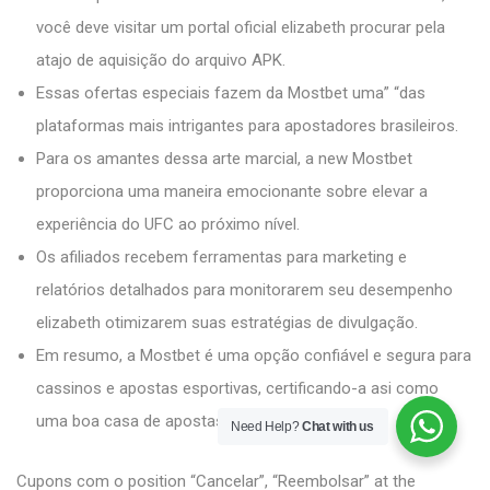
você deve visitar um portal oficial elizabeth procurar pela
atajo de aquisição do arquivo APK.
Essas ofertas especiais fazem da Mostbet uma” “das
plataformas mais intrigantes para apostadores brasileiros.
Para os amantes dessa arte marcial, a new Mostbet
proporciona uma maneira emocionante sobre elevar a
experiência do UFC ao próximo nível.
Os afiliados recebem ferramentas para marketing e
relatórios detalhados para monitorarem seu desempenho
elizabeth otimizarem suas estratégias de divulgação.
Em resumo, a Mostbet é uma opção confiável e segura para
cassinos e apostas esportivas, certificando-a asi como
uma boa casa de apostas esportivas.
Need Help?
Chat with us
Cupons com o position “Cancelar”, “Reembolsar” at the