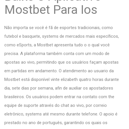
Mostbet Para Ios
Não importa se você é fã de esportes tradicionais, como
futebol e basquete, systems de mercados mais específicos,
como eSports, a Mostbet apresenta tudo o o qual você
precisa. A plataforma também conta com um modo de
apostas ao vivo, permitindo que os usuários façam apostas
em partidas em andamento. O atendimento ao usuario da
Mostbet está disponível vinte elizabeth quatro horas durante
dia, sete dias por semana, afin de auxiliar os apostadores
brasileiros. Os usuários podem entrar na contato com the
equipe de suporte através do chat ao vivo, por correio
eletrônico, systems até mesmo durante telefone. O apoio é
prestado no ano de português, garantindo os quais os