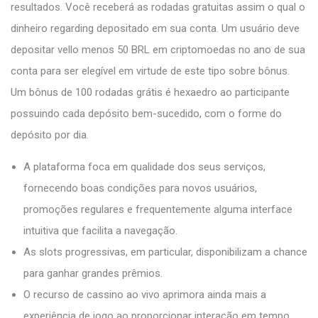
resultados. Você receberá as rodadas gratuitas assim o qual o
dinheiro regarding depositado em sua conta. Um usuário deve
depositar vello menos 50 BRL em criptomoedas no ano de sua
conta para ser elegível em virtude de este tipo sobre bônus.
Um bônus de 100 rodadas grátis é hexaedro ao participante
possuindo cada depósito bem-sucedido, com o forme do
depósito por dia.
A plataforma foca em qualidade dos seus serviços,
fornecendo boas condições para novos usuários,
promoções regulares e frequentemente alguma interface
intuitiva que facilita a navegação.
As slots progressivas, em particular, disponibilizam a chance
para ganhar grandes prêmios.
O recurso de cassino ao vivo aprimora ainda mais a
experiência de jogo ao proporcionar interação em tempo