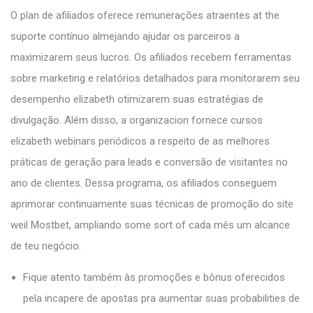
O plan de afiliados oferece remunerações atraentes at the
suporte contínuo almejando ajudar os parceiros a
maximizarem seus lucros. Os afiliados recebem ferramentas
sobre marketing e relatórios detalhados para monitorarem seu
desempenho elizabeth otimizarem suas estratégias de
divulgação. Além disso, a organizacion fornece cursos
elizabeth webinars periódicos a respeito de as melhores
práticas de geração para leads e conversão de visitantes no
ano de clientes. Dessa programa, os afiliados conseguem
aprimorar continuamente suas técnicas de promoção do site
weil Mostbet, ampliando some sort of cada mês um alcance
de teu negócio.
Fique atento também às promoções e bônus oferecidos
pela incapere de apostas pra aumentar suas probabilities de