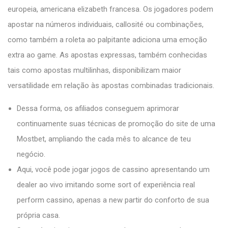
europeia, americana elizabeth francesa. Os jogadores podem
apostar na números individuais, callosité ou combinações,
como também a roleta ao palpitante adiciona uma emoção
extra ao game. As apostas expressas, também conhecidas
tais como apostas multilinhas, disponibilizam maior
versatilidade em relação às apostas combinadas tradicionais.
Dessa forma, os afiliados conseguem aprimorar
continuamente suas técnicas de promoção do site de uma
Mostbet, ampliando the cada mês to alcance de teu
negócio.
Aqui, você pode jogar jogos de cassino apresentando um
dealer ao vivo imitando some sort of experiência real
perform cassino, apenas a new partir do conforto de sua
própria casa.