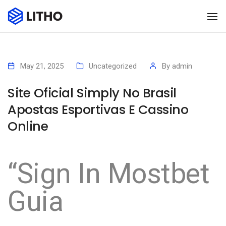
To
Na
May 21, 2025
Uncategorized
By
admin
Site Oficial Simply No Brasil
Apostas Esportivas E Cassino
Online
“Sign In Mostbet
Guia