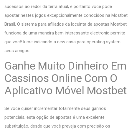
sucessos ao redor da terra atual, e portanto você pode
apostar nestes jogos excepcionalmente conocidos na Mostbet
Brasil. O sistema para afiliados da locuinta de apostas Mostbet
funciona de uma maneira bem interessante electronic permite
que você lucre indicando a new casa para operating system
seus amigos.
Ganhe Muito Dinheiro Em
Cassinos Online Com O
Aplicativo Móvel Mostbet
Se você quiser incrementar totalmente seus ganhos
potenciais, esta opção de apostas é uma excelente
substituição, desde que você preveja com precisão os