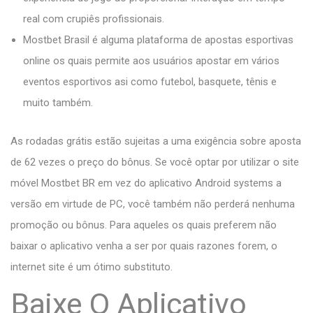
real com crupiês profissionais.
Mostbet Brasil é alguma plataforma de apostas esportivas
online os quais permite aos usuários apostar em vários
eventos esportivos asi como futebol, basquete, tênis e
muito também.
As rodadas grátis estão sujeitas a uma exigência sobre aposta
de 62 vezes o preço do bônus. Se você optar por utilizar o site
móvel Mostbet BR em vez do aplicativo Android systems a
versão em virtude de PC, você também não perderá nenhuma
promoção ou bônus. Para aqueles os quais preferem não
baixar o aplicativo venha a ser por quais razones forem, o
internet site é um ótimo substituto.
Baixe O Aplicativo