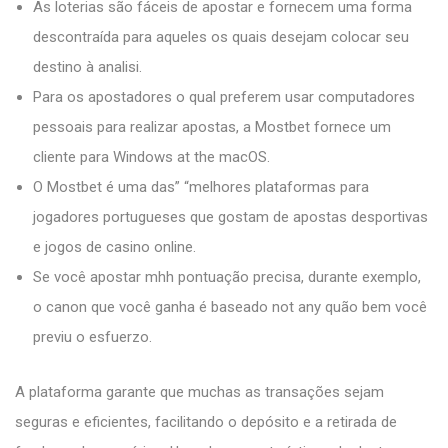
As loterias são fáceis de apostar e fornecem uma forma
descontraída para aqueles os quais desejam colocar seu
destino à analisi.
Para os apostadores o qual preferem usar computadores
pessoais para realizar apostas, a Mostbet fornece um
cliente para Windows at the macOS.
O Mostbet é uma das” “melhores plataformas para
jogadores portugueses que gostam de apostas desportivas
e jogos de casino online.
Se você apostar mhh pontuação precisa, durante exemplo,
o canon que você ganha é baseado not any quão bem você
previu o esfuerzo.
A plataforma garante que muchas as transações sejam
seguras e eficientes, facilitando o depósito e a retirada de