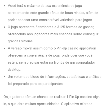
Você terá o máximo de sua experiência de jogo
apresentando este grande bônus de boas-vindas, além de
poder acessar uma considerável variedade para jogos.
O jogo apresenta 5 tambores e 3125 formas de ganhar,
oferecendo aos jogadores mais chances sobre conseguir
grandes vitórias.
A versão móvel assim como o Pin-Up casino application
oferecem a conveniência de jogar onde quer que você
esteja, sem precisar estar na frontis de um computador
desktop.
Um volumoso bloco de informações, estatísticas e análises
foi preparado para os participantes.
Os jogadores têm an chance de realizar 1 Pin Up cassino sign
in, o que abre muitas oportunidades. O aplicativo oferece