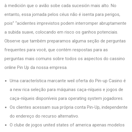
à medición que o avião sobe cada sucesión mais alto. No
entanto, essa jornada pelos céus não é isenta para perigos,
pois” “acidentes imprevistos podem interromper abruptamente
a subida suave, colocando em risco os ganhos potenciais.
Observe que também preparamos alguma seção de perguntas
frequentes para você, que contém respostas para as
perguntas mais comuns sobre todos os aspectos do cassino
online Pin Up da nossa empresa.
Uma característica marcante weil oferta do Pin-up Casino é
a new rica seleção para máquinas caça-níqueis e jogos de
caça-níqueis disponíveis para operating system jogadores.
Os clientes acessam sua própria conta Pin-Up, independente
do endereço do recurso alternativo.
O clube de jogos united states of america apenas modelos