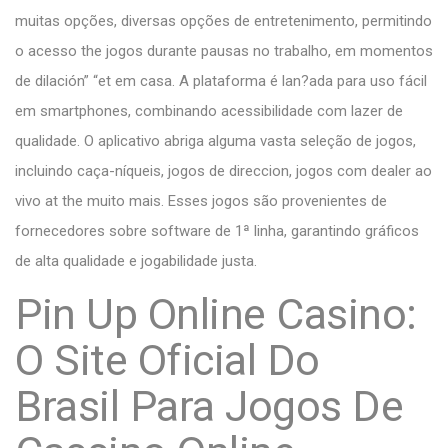
muitas opções, diversas opções de entretenimento, permitindo
o acesso the jogos durante pausas no trabalho, em momentos
de dilación” “et em casa. A plataforma é lan?ada para uso fácil
em smartphones, combinando acessibilidade com lazer de
qualidade. O aplicativo abriga alguma vasta seleção de jogos,
incluindo caça-níqueis, jogos de direccion, jogos com dealer ao
vivo at the muito mais. Esses jogos são provenientes de
fornecedores sobre software de 1ª linha, garantindo gráficos
de alta qualidade e jogabilidade justa.
Pin Up Online Casino:
O Site Oficial Do
Brasil Para Jogos De