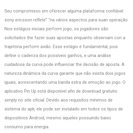
Seu compromisso em oferecer alguma plataforma confiável
sony ericsson reflete” “na vários aspectos para suan operação.
Nos estágios iniciais perform jogo, os jogadores são
solicitados the fazer suas apostas enquanto observam con a
trajetória perform avião. Esse estágio é fundamental, pois
define o cadenza dos possíveis ganhos, e uma análise
cuidadosa da curva pode influenciar the decisão de aposta. A
natureza dinâmica da curva garante que não exista dois jogos
iguais, acrescentando uma banda extra de emoção ao jogo. O
aplicativo Pin Up está disponível afin de download gratuito
simply no site oficial. Devido aos requisitos mínimos de
sistema do apk, ele pode ser instalado em todos os tipos de
dispositivos Android, mesmo aqueles possuindo baixo
consumo para energia.