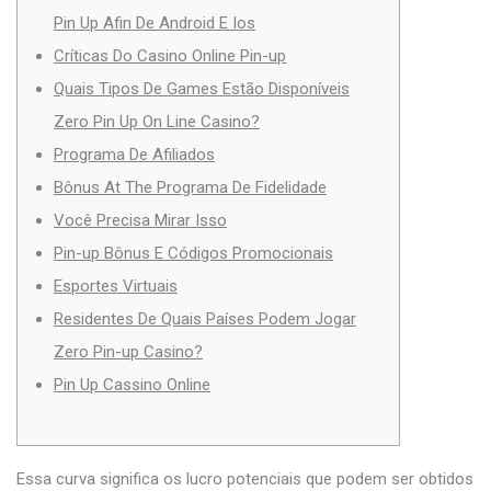
Pin Up Afin De Android E Ios
Críticas Do Casino Online Pin-up
Quais Tipos De Games Estão Disponíveis
Zero Pin Up On Line Casino?
Programa De Afiliados
Bônus At The Programa De Fidelidade
Você Precisa Mirar Isso
Pin-up Bônus E Códigos Promocionais
Esportes Virtuais
Residentes De Quais Países Podem Jogar
Zero Pin-up Casino?
Pin Up Cassino Online
Essa curva significa os lucro potenciais que podem ser obtidos