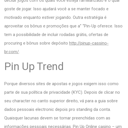
decidir jogos com os quais você esteja familiarizado e o qual
goste de jogar. Isso ajudará você a se manter focado e
motivado enquanto estiver jogando. Outra estratégia é
aproveitar os bônus e promoções que a” “Pin-Up oferece. Isso
tem a possibilidade de incluir rodadas grátis, ofertas de
procuring e bônus sobre depósito
http://pinup-cassino-
br.com/
.
Pin Up Trend
Porque diversos sites de apostas e jogos exigem isso como
parte de sua política de privacidade (KYC). Depois de clicar no
seu character no canto superior direito, vá para a guia sobre
dados pessoais electronic depois pro standing da conta.
Quaisquer lacunas devem se tornar preenchidas com as
informações pessoais necessárias. Pin Up Online casino – um