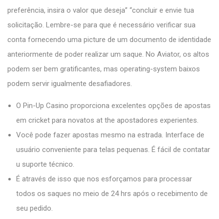
preferência, insira o valor que deseja” “concluir e envie tua
solicitação. Lembre-se para que é necessário verificar sua
conta fornecendo uma picture de um documento de identidade
anteriormente de poder realizar um saque. No Aviator, os altos
podem ser bem gratificantes, mas operating-system baixos
podem servir igualmente desafiadores.
O Pin-Up Casino proporciona excelentes opções de apostas
em cricket para novatos at the apostadores experientes.
Você pode fazer apostas mesmo na estrada. Interface de
usuário conveniente para telas pequenas. É fácil de contatar
u suporte técnico.
É através de isso que nos esforçamos para processar
todos os saques no meio de 24 hrs após o recebimento de
seu pedido.