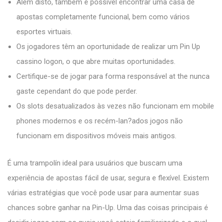
Além disto, também é possível encontrar uma casa de
apostas completamente funcional, bem como vários
esportes virtuais.
Os jogadores têm an oportunidade de realizar um Pin Up
cassino logon, o que abre muitas oportunidades.
Certifique-se de jogar para forma responsável at the nunca
gaste cependant do que pode perder.
Os slots desatualizados às vezes não funcionam em mobile
phones modernos e os recém-lan?ados jogos não
funcionam em dispositivos móveis mais antigos.
É uma trampolín ideal para usuários que buscam uma
experiência de apostas fácil de usar, segura e flexível. Existem
várias estratégias que você pode usar para aumentar suas
chances sobre ganhar na Pin-Up. Uma das coisas principais é