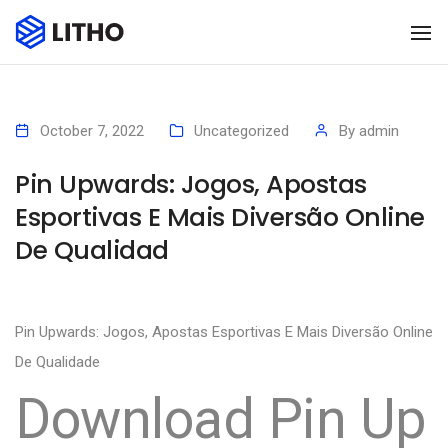
To
Na
October 7, 2022
Uncategorized
By
admin
Pin Upwards: Jogos, Apostas
Esportivas E Mais Diversão Online
De Qualidad
Pin Upwards: Jogos, Apostas Esportivas E Mais Diversão Online
De Qualidade
Download Pin Up