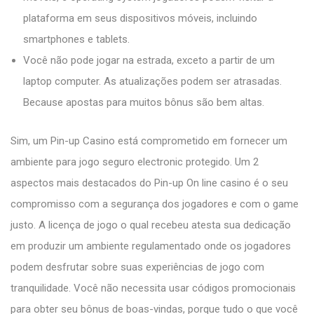
plataforma em seus dispositivos móveis, incluindo
smartphones e tablets.
Você não pode jogar na estrada, exceto a partir de um
laptop computer. As atualizações podem ser atrasadas.
Because apostas para muitos bônus são bem altas.
Sim, um Pin-up Casino está comprometido em fornecer um
ambiente para jogo seguro electronic protegido. Um 2
aspectos mais destacados do Pin-up On line casino é o seu
compromisso com a segurança dos jogadores e com o game
justo. A licença de jogo o qual recebeu atesta sua dedicação
em produzir um ambiente regulamentado onde os jogadores
podem desfrutar sobre suas experiências de jogo com
tranquilidade. Você não necessita usar códigos promocionais
para obter seu bônus de boas-vindas, porque tudo o que você