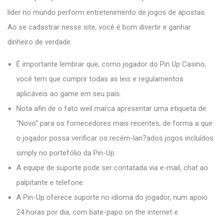
líder no mundo perform entretenimento de jogos de apostas.
Ao se cadastrar nesse site, você é bom divertir e ganhar
dinheiro de verdade.
É importante lembrar que, como jogador do Pin Up Casino,
você tem que cumprir todas as leis e regulamentos
aplicáveis ao game em seu país.
Nota afin de o fato weil marca apresentar uma etiqueta de
“Novo” para os fornecedores mais recentes, de forma a que
o jogador possa verificar os recém-lan?ados jogos incluídos
simply no portefólio da Pin-Up.
A equipe de suporte pode ser contatada via e-mail, chat ao
palpitante e telefone.
A Pin-Up oferece suporte no idioma do jogador, num apoio
24 horas por dia, com bate-papo on the internet e