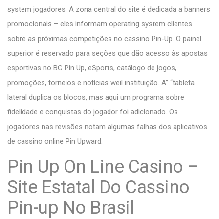
system jogadores. A zona central do site é dedicada a banners
promocionais – eles informam operating system clientes
sobre as próximas competições no cassino Pin-Up. O painel
superior é reservado para seções que dão acesso às apostas
esportivas no BC Pin Up, eSports, catálogo de jogos,
promoções, torneios e notícias weil instituição. A” “tableta
lateral duplica os blocos, mas aqui um programa sobre
fidelidade e conquistas do jogador foi adicionado. Os
jogadores nas revisões notam algumas falhas dos aplicativos
de cassino online Pin Upward.
Pin Up On Line Casino –
Site Estatal Do Cassino
Pin-up No Brasil