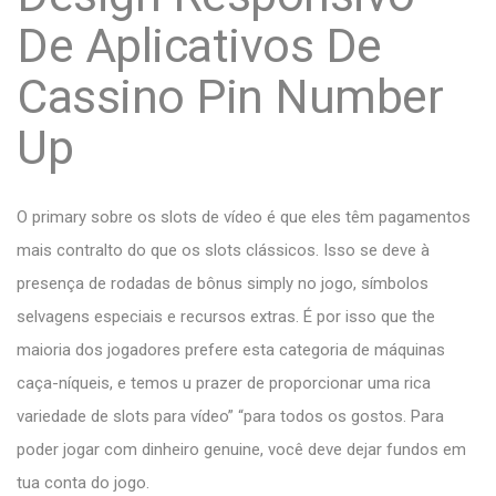
De Aplicativos De
Cassino Pin Number
Up
O primary sobre os slots de vídeo é que eles têm pagamentos
mais contralto do que os slots clássicos. Isso se deve à
presença de rodadas de bônus simply no jogo, símbolos
selvagens especiais e recursos extras. É por isso que the
maioria dos jogadores prefere esta categoria de máquinas
caça-níqueis, e temos u prazer de proporcionar uma rica
variedade de slots para vídeo” “para todos os gostos. Para
poder jogar com dinheiro genuine, você deve dejar fundos em
tua conta do jogo.