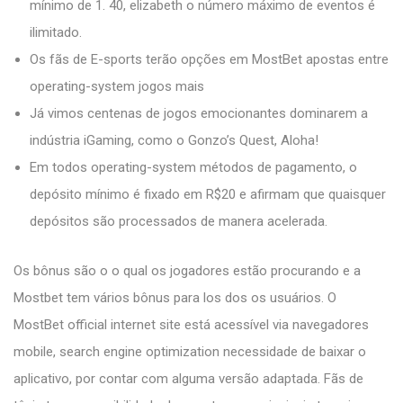
mínimo de 1. 40, elizabeth o número máximo de eventos é
ilimitado.
Os fãs de E-sports terão opções em MostBet apostas entre
operating-system jogos mais
Já vimos centenas de jogos emocionantes dominarem a
indústria iGaming, como o Gonzo’s Quest, Aloha!
Em todos operating-system métodos de pagamento, o
depósito mínimo é fixado em R$20 e afirmam que quaisquer
depósitos são processados de manera acelerada.
Os bônus são o o qual os jogadores estão procurando e a
Mostbet tem vários bônus para los dos os usuários. O
MostBet official internet site está acessível via navegadores
mobile, search engine optimization necessidade de baixar o
aplicativo, por contar com alguma versão adaptada. Fãs de