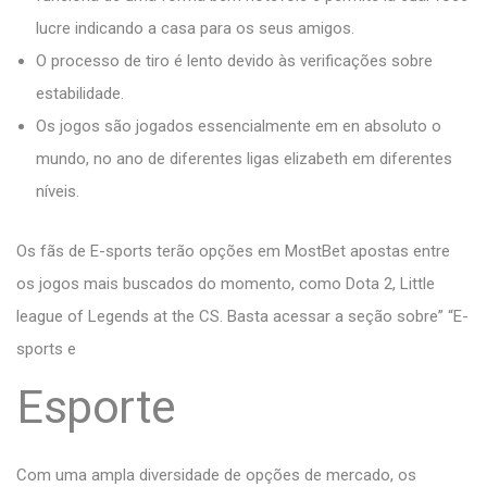
lucre indicando a casa para os seus amigos.
O processo de tiro é lento devido às verificações sobre
estabilidade.
Os jogos são jogados essencialmente em en absoluto o
mundo, no ano de diferentes ligas elizabeth em diferentes
níveis.
Os fãs de E-sports terão opções em MostBet apostas entre
os jogos mais buscados do momento, como Dota 2, Little
league of Legends at the CS. Basta acessar a seção sobre” “E-
sports e
Esporte
Com uma ampla diversidade de opções de mercado, os