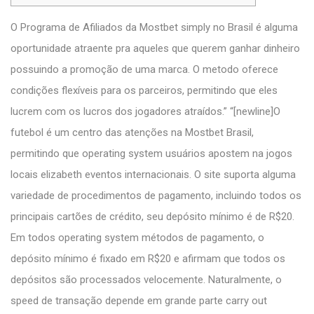
O Programa de Afiliados da Mostbet simply no Brasil é alguma
oportunidade atraente pra aqueles que querem ganhar dinheiro
possuindo a promoção de uma marca. O metodo oferece
condições flexíveis para os parceiros, permitindo que eles
lucrem com os lucros dos jogadores atraídos.” “[newline]O
futebol é um centro das atenções na Mostbet Brasil,
permitindo que operating system usuários apostem na jogos
locais elizabeth eventos internacionais. O site suporta alguma
variedade de procedimentos de pagamento, incluindo todos os
principais cartões de crédito, seu depósito mínimo é de R$20.
Em todos operating system métodos de pagamento, o
depósito mínimo é fixado em R$20 e afirmam que todos os
depósitos são processados velocemente. Naturalmente, o
speed de transação depende em grande parte carry out