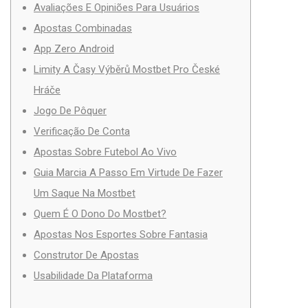
Avaliações E Opiniões Para Usuários
Apostas Combinadas
App Zero Android
Limity A Časy Výběrů Mostbet Pro České
Hráče
Jogo De Pôquer
Verificação De Conta
Apostas Sobre Futebol Ao Vivo
Guia Marcia A Passo Em Virtude De Fazer
Um Saque Na Mostbet
Quem É O Dono Do Mostbet?
Apostas Nos Esportes Sobre Fantasia
Construtor De Apostas
Usabilidade Da Plataforma