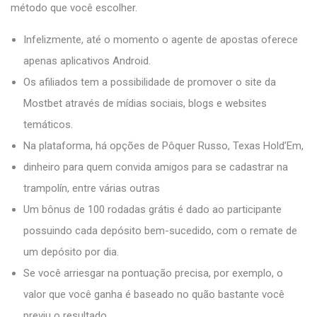
método que você escolher.
Infelizmente, até o momento o agente de apostas oferece
apenas aplicativos Android.
Os afiliados tem a possibilidade de promover o site da
Mostbet através de mídias sociais, blogs e websites
temáticos.
Na plataforma, há opções de Pôquer Russo, Texas Hold’Em,
dinheiro para quem convida amigos para se cadastrar na
trampolín, entre várias outras
Um bônus de 100 rodadas grátis é dado ao participante
possuindo cada depósito bem-sucedido, com o remate de
um depósito por dia.
Se você arriesgar na pontuação precisa, por exemplo, o
valor que você ganha é baseado no quão bastante você
previu o resultado.