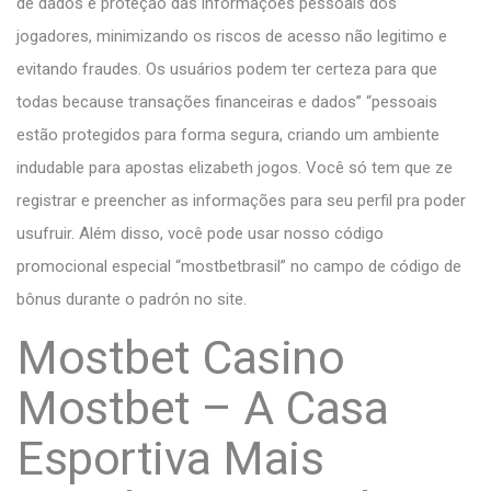
de dados e proteção das informações pessoais dos
jogadores, minimizando os riscos de acesso não legitimo e
evitando fraudes. Os usuários podem ter certeza para que
todas because transações financeiras e dados” “pessoais
estão protegidos para forma segura, criando um ambiente
indudable para apostas elizabeth jogos. Você só tem que ze
registrar e preencher as informações para seu perfil pra poder
usufruir. Além disso, você pode usar nosso código
promocional especial “mostbetbrasil” no campo de código de
bônus durante o padrón no site.
Mostbet Casino
Mostbet – A Casa
Esportiva Mais