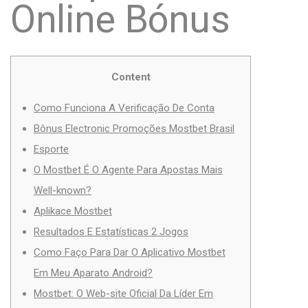
Online Bónus
Content
Como Funciona A Verificação De Conta
Bônus Electronic Promoções Mostbet Brasil
Esporte
O Mostbet É O Agente Para Apostas Mais
Well-known?
Aplikace Mostbet
Resultados E Estatísticas 2 Jogos
Como Faço Para Dar O Aplicativo Mostbet
Em Meu Aparato Android?
Mostbet: O Web-site Oficial Da Líder Em