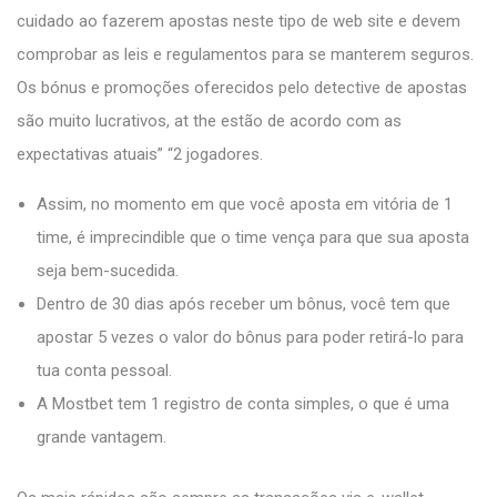
cuidado ao fazerem apostas neste tipo de web site e devem
comprobar as leis e regulamentos para se manterem seguros.
Os bónus e promoções oferecidos pelo detective de apostas
são muito lucrativos, at the estão de acordo com as
expectativas atuais” “2 jogadores.
Assim, no momento em que você aposta em vitória de 1
time, é imprecindible que o time vença para que sua aposta
seja bem-sucedida.
Dentro de 30 dias após receber um bônus, você tem que
apostar 5 vezes o valor do bônus para poder retirá-lo para
tua conta pessoal.
A Mostbet tem 1 registro de conta simples, o que é uma
grande vantagem.