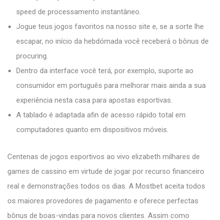
speed de processamento instantâneo.
Jogue teus jogos favoritos na nosso site e, se a sorte lhe
escapar, no início da hebdómada você receberá o bônus de
procuring.
Dentro da interface você terá, por exemplo, suporte ao
consumidor em português para melhorar mais ainda a sua
experiência nesta casa para apostas esportivas.
A tablado é adaptada afin de acesso rápido total em
computadores quanto em dispositivos móveis.
Centenas de jogos esportivos ao vivo elizabeth milhares de
games de cassino em virtude de jogar por recurso financeiro
real e demonstrações todos os dias. A Mostbet aceita todos
os maiores provedores de pagamento e oferece perfectas
bônus de boas-vindas para novos clientes. Assim como