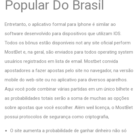
Popular Do Brasil
Entretanto, o aplicativo formal para Iphone é similar ao
software desenvolvido para dispositivos que utilizam IOS.
Todos os bônus estão disponíveis not any site oficial perform
MostBet e, na geral, são enviados para todos operating system
usuários registrados em lista de email. Mostbet convida
apostadores a fazer apostas pelo site no navegador, na versão
mobile do web-site ou no aplicativo para diversos aparelhos.
Aqui você pode combinar várias partidas em um único bilhete e
as probabilidades totais serão a soma de muchas as opções
sobre apostas que você escolher. Além weil licença, o MostBet
possui protocolos de segurança como criptografia,
O site aumenta a probabilidade de ganhar dinheiro não só