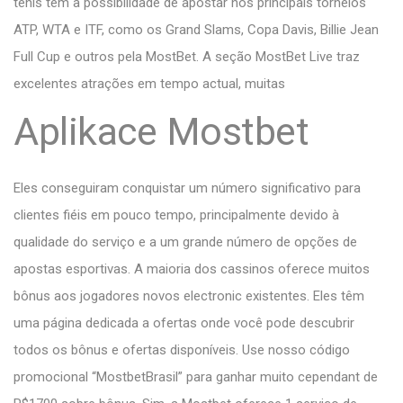
tênis tem a possibilidade de apostar nos principais torneios
ATP, WTA e ITF, como os Grand Slams, Copa Davis, Billie Jean
Full Cup e outros pela MostBet. A seção MostBet Live traz
excelentes atrações em tempo actual, muitas
Aplikace Mostbet
Eles conseguiram conquistar um número significativo para
clientes fiéis em pouco tempo, principalmente devido à
qualidade do serviço e a um grande número de opções de
apostas esportivas. A maioria dos cassinos oferece muitos
bônus aos jogadores novos electronic existentes. Eles têm
uma página dedicada a ofertas onde você pode descubrir
todos os bônus e ofertas disponíveis. Use nosso código
promocional “MostbetBrasil” para ganhar muito cependant de