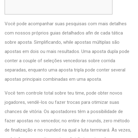
Você pode acompanhar suas pesquisas com mais detalhes
com nossos próprios guias detalhados afin de cada tática
sobre aposta. Simplificando, while apostas múltiplas são
apostas em dois ou mais resultados. Uma aposta dupla pode
conter a couple of seleções vencedoras sobre corrida
separadas, enquanto uma aposta tripla pode conter several
apostas principais combinadas em uma aposta.
Você tem controle total sobre teu time, pode obter novos
jogadores, vendê-los ou fazer trocas para otimizar suas
chances de vitória. Os apostadores têm a possibilidade de
fazer apostas no vencedor, no entire de rounds, zero método
de finalização e no rounded na qual a luta terminará. Às vezes,