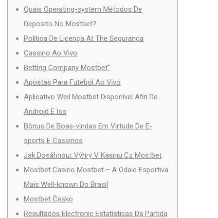
Quais Operating-system Métodos De
Deposito No Mostbet?
Política De Licença At The Segurança
Cassino Ao Vivo
Betting Company Mostbet”
Apostas Para Futebol Ao Vivo
Aplicativo Weil Mostbet Disponível Afin De
Android E Ios
Bônus De Boas-vindas Em Virtude De E-
sports E Cassinos
Jak Dosáhnout Výhry V Kasinu Cz Mostbet
Mostbet Casino Mostbet – A Odaie Esportiva
Mais Well-known Do Brasil
Mostbet Česko
Resultados Electronic Estatísticas Da Partida