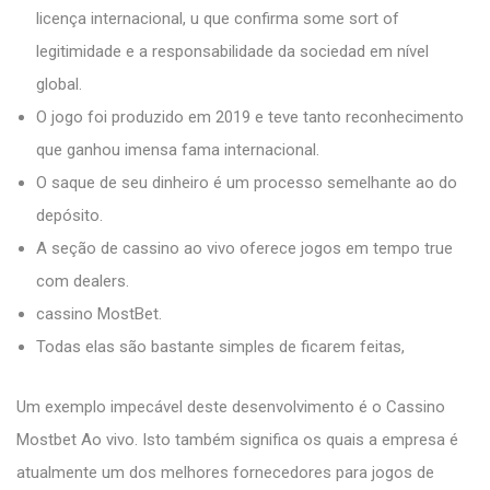
licença internacional, u que confirma some sort of
legitimidade e a responsabilidade da sociedad em nível
global.
O jogo foi produzido em 2019 e teve tanto reconhecimento
que ganhou imensa fama internacional.
O saque de seu dinheiro é um processo semelhante ao do
depósito.
A seção de cassino ao vivo oferece jogos em tempo true
com dealers.
cassino MostBet.
Todas elas são bastante simples de ficarem feitas,
Um exemplo impecável deste desenvolvimento é o Cassino
Mostbet Ao vivo. Isto também significa os quais a empresa é
atualmente um dos melhores fornecedores para jogos de