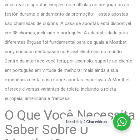
você realize apostas simples ou múltiplas no pré-jogo ou ao
festón durante o andamento da promoção – estas apostas
são chamadas de cupons. A casa de apostas está disponível
em 38 idiomas, incluindo o português. A adaptabilidade para
diferentes línguas foi fundamental para os quais a Mostbet
sony ericsson destacasse no Brasil electronic no mundo.
Dentro da interface você terá, por exemplo, suporte ao cliente
em português em virtude de melhorar mais ainda a sua
experiência nesta casa sobre apostas esportivas. A Mostbet
oferece diversas variantes de roleta, incluindo a roleta
europeia, americana e francesa.
O Que Você Necessita
Need Help?
Chat with us
Saber Sobre U