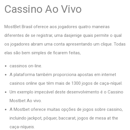
Cassino Ao Vivo
MostBet Brasil oferece aos jogadores quatro maneiras
diferentes de se registrar, uma dasjenige quais permite o qual
os jogadores abram uma conta apresentando um clique. Todas
elas são bem simples de ficarem feitas,
cassinos on-line.
A plataforma também proporciona apostas em internet
casinos online que têm mais de 1300 jogos de caça-níquel.
Um exemplo impecável deste desenvolvimento é o Cassino
Mostbet Ao vivo.
A Mostbet oferece muitas opções de jogos sobre cassino,
incluindo jackpot, pôquer, baccarat, jogos de mesa at the
caça-níqueis.