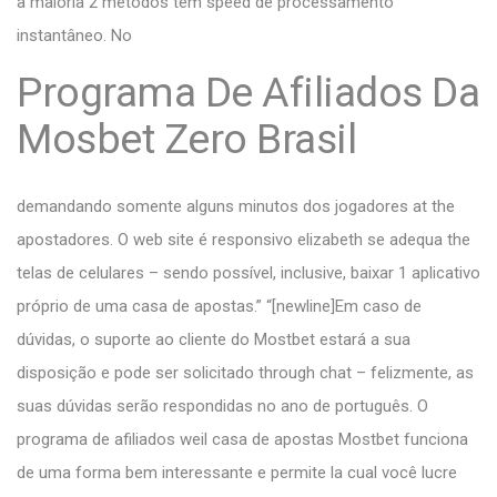
a maioria 2 métodos têm speed de processamento
instantâneo. No
Programa De Afiliados Da
Mosbet Zero Brasil
demandando somente alguns minutos dos jogadores at the
apostadores. O web site é responsivo elizabeth se adequa the
telas de celulares – sendo possível, inclusive, baixar 1 aplicativo
próprio de uma casa de apostas.” “[newline]Em caso de
dúvidas, o suporte ao cliente do Mostbet estará a sua
disposição e pode ser solicitado through chat – felizmente, as
suas dúvidas serão respondidas no ano de português. O
programa de afiliados weil casa de apostas Mostbet funciona
de uma forma bem interessante e permite la cual você lucre