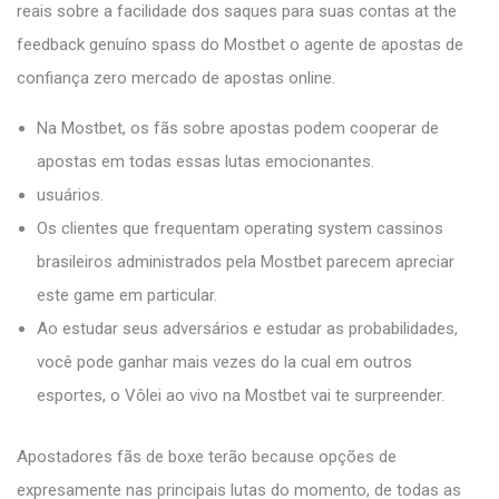
reais sobre a facilidade dos saques para suas contas at the
feedback genuíno spass do Mostbet o agente de apostas de
confiança zero mercado de apostas online.
Na Mostbet, os fãs sobre apostas podem cooperar de
apostas em todas essas lutas emocionantes.
usuários.
Os clientes que frequentam operating system cassinos
brasileiros administrados pela Mostbet parecem apreciar
este game em particular.
Ao estudar seus adversários e estudar as probabilidades,
você pode ganhar mais vezes do la cual em outros
esportes, o Vôlei ao vivo na Mostbet vai te surpreender.
Apostadores fãs de boxe terão because opções de
expresamente nas principais lutas do momento, de todas as