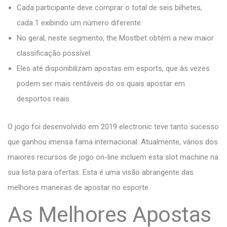
Cada participante deve comprar o total de seis bilhetes,
cada 1 exibindo um número diferente.
No geral, neste segmento, the Mostbet obtém a new maior
classificação possível.
Eles até disponibilizam apostas em esports, que às vezes
podem ser mais rentáveis do os quais apostar em
desportos reais.
O jogo foi desenvolvido em 2019 electronic teve tanto sucesso
que ganhou imensa fama internacional. Atualmente, vários dos
maiores recursos de jogo on-line incluem esta slot machine na
sua lista para ofertas. Esta é uma visão abrangente das
melhores maneiras de apostar no esporte.
As Melhores Apostas