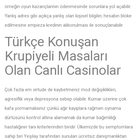
örneğin oyun kazançlarının ödenmesinde sorunlara yol açabilir.
Yanlış adres gibi açıkça yanlış olan kişisel bilgiler, hesabın bloke
edilmesine empieza kredinin alıkonulması ile sonuçlanabilir.
Türkçe Konuşan
Krupiyeli Masaları
Olan Canlı Casinolar
Çok fazla em virtude de kaybetmeniz mod değişiklikleri,
agresiflik veya depresyona sebep olabilir. Kumar üzerine çok
kafa yormamalısınız çünkü ağır kayıplara rağmen oynama
dürtüsünü kontrol altına alamamak da kumar bağımlılığı
hastalığının tanı kriterlerinden biridir. Ülkemizde bu semptomlara
sahip biri Yeşilay tarafından sunulan ücretsiz danışmanlıktan