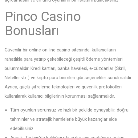
Pinco Casino
Bonusları
Güvenilir bir online on line casino sitesinde, kullanıcıların
rahatlıkla para yatırıp çekebileceği çeşitli ödeme yöntemleri
bulunmalıdır. Kredi kartları, banka havalesi, e-cüzdanlar (Skrill,
Neteller vb. ) ve kripto para birimleri gibi seçenekler sunulmalıdır.
Ayrıca, güçlü şifreleme teknolojileri ve güvenlik protokolleri
kullanılarak kullanıcı bilgilerinin korunması sağlanmalıdır.
Tüm oyunları sorunsuz ve hızlı bir şekilde oynayabilir, doğru
tahminler ve stratejik hamlelerle büyük kazançlar elde
edebilirsiniz.
Ancak Türkiye’de kaldığınızda sizler için seçtiğimiz online