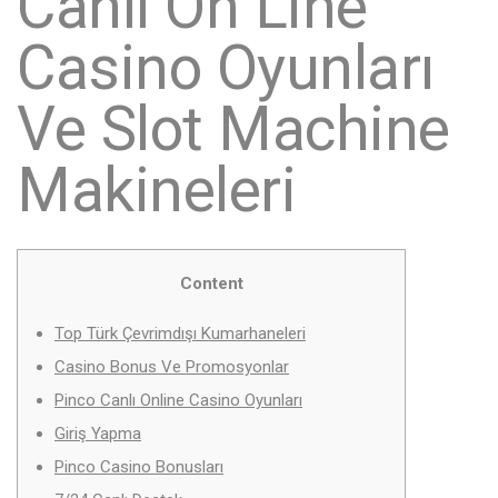
Canlı On Line
Casino Oyunları
Ve Slot Machine
Makineleri
Content
Top Türk Çevrimdışı Kumarhaneleri
Casino Bonus Ve Promosyonlar
Pinco Canlı Online Casino Oyunları
Giriş Yapma
Pinco Casino Bonusları