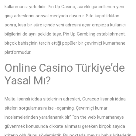
kullanmanız yeterlidir. Pin Up Casino, sürekli güncellenen yeni
giriş adreslerini sosyal medyada duyurur. Site kapatıldıktan
sonra, kısa bir süre içinde yeni adresini açar empieza kullanıcı
bilgilerini de aynı şekilde taşır. Pin Up Gambling establishment,
birçok bahisçinin tercih ettiği popüler bir çevrimiçi kumarhane
platformudur.
Online Casino Türkiye’de
Yasal Mı?
Malta lisanslı iddaa sitelerinin adresleri, Curacao lisanslı iddaa
siteleri sorgulamasını ise -egaming. Çevrimiçi kumar
incelemelerinden yararlanarak bir” “on the web kumarhaneye
güvenmek konusunda dikkate alınması gereken birçok sayıda
kriterin olduğunu söylemiştik. Bu noktada mevzu bahis kriterlerin