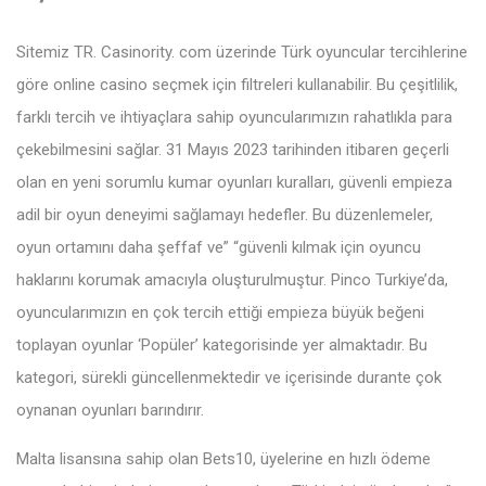
Sitemiz TR. Casinority. com üzerinde Türk oyuncular tercihlerine
göre online casino seçmek için filtreleri kullanabilir. Bu çeşitlilik,
farklı tercih ve ihtiyaçlara sahip oyuncularımızın rahatlıkla para
çekebilmesini sağlar. 31 Mayıs 2023 tarihinden itibaren geçerli
olan en yeni sorumlu kumar oyunları kuralları, güvenli empieza
adil bir oyun deneyimi sağlamayı hedefler. Bu düzenlemeler,
oyun ortamını daha şeffaf ve” “güvenli kılmak için oyuncu
haklarını korumak amacıyla oluşturulmuştur. Pinco Turkiye’da,
oyuncularımızın en çok tercih ettiği empieza büyük beğeni
toplayan oyunlar ‘Popüler’ kategorisinde yer almaktadır. Bu
kategori, sürekli güncellenmektedir ve içerisinde durante çok
oynanan oyunları barındırır.
Malta lisansına sahip olan Bets10, üyelerine en hızlı ödeme