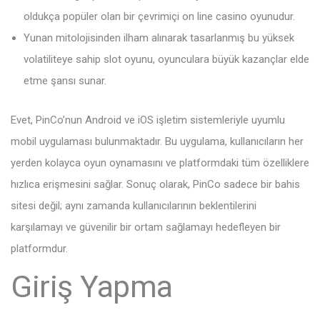
oldukça popüler olan bir çevrimiçi on line casino oyunudur.
Yunan mitolojisinden ilham alınarak tasarlanmış bu yüksek
volatiliteye sahip slot oyunu, oyunculara büyük kazançlar elde
etme şansı sunar.
Evet, PinCo’nun Android ve iOS işletim sistemleriyle uyumlu
mobil uygulaması bulunmaktadır. Bu uygulama, kullanıcıların her
yerden kolayca oyun oynamasını ve platformdaki tüm özelliklere
hızlıca erişmesini sağlar. Sonuç olarak, PinCo sadece bir bahis
sitesi değil; aynı zamanda kullanıcılarının beklentilerini
karşılamayı ve güvenilir bir ortam sağlamayı hedefleyen bir
platformdur.
Giriş Yapma