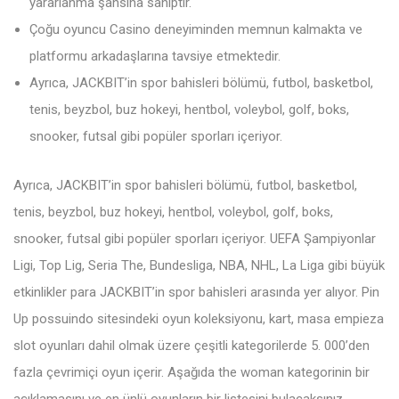
yararlanma şansına sahiptir.
Çoğu oyuncu Casino deneyiminden memnun kalmakta ve
platformu arkadaşlarına tavsiye etmektedir.
Ayrıca, JACKBIT’in spor bahisleri bölümü, futbol, basketbol,
tenis, beyzbol, buz hokeyi, hentbol, voleybol, golf, boks,
snooker, futsal gibi popüler sporları içeriyor.
Ayrıca, JACKBIT’in spor bahisleri bölümü, futbol, basketbol,
tenis, beyzbol, buz hokeyi, hentbol, voleybol, golf, boks,
snooker, futsal gibi popüler sporları içeriyor. UEFA Şampiyonlar
Ligi, Top Lig, Seria The, Bundesliga, NBA, NHL, La Liga gibi büyük
etkinlikler para JACKBIT’in spor bahisleri arasında yer alıyor. Pin
Up possuindo sitesindeki oyun koleksiyonu, kart, masa empieza
slot oyunları dahil olmak üzere çeşitli kategorilerde 5. 000’den
fazla çevrimiçi oyun içerir. Aşağıda the woman kategorinin bir
açıklamasını ve en ünlü oyunların bir listesini bulacaksınız.