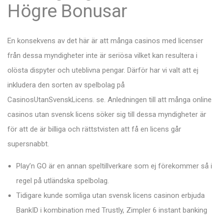
Högre Bonusar
En konsekvens av det här är att många casinos med licenser
från dessa myndigheter inte är seriösa vilket kan resultera i
olösta dispyter och uteblivna pengar. Därför har vi valt att ej
inkludera den sorten av spelbolag på
CasinosUtanSvenskLicens. se. Anledningen till att många online
casinos utan svensk licens söker sig till dessa myndigheter är
för att de är billiga och rättstvisten att få en licens går
supersnabbt.
Play’n GO är en annan speltillverkare som ej förekommer så i
regel på utländska spelbolag.
Tidigare kunde somliga utan svensk licens casinon erbjuda
BankID i kombination med Trustly, Zimpler 6 instant banking