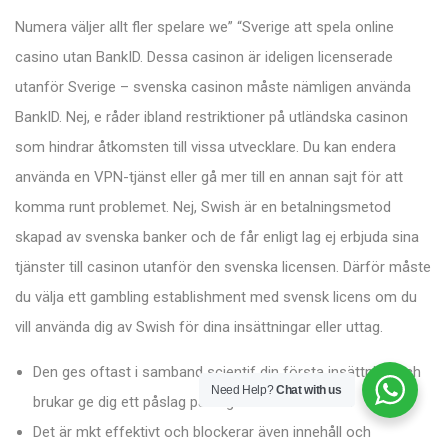
Numera väljer allt fler spelare we” “Sverige att spela online
casino utan BankID. Dessa casinon är ideligen licenserade
utanför Sverige – svenska casinon måste nämligen använda
BankID. Nej, e råder ibland restriktioner på utländska casinon
som hindrar åtkomsten till vissa utvecklare. Du kan endera
använda en VPN-tjänst eller gå mer till en annan sajt för att
komma runt problemet. Nej, Swish är en betalningsmetod
skapad av svenska banker och de får enligt lag ej erbjuda sina
tjänster till casinon utanför den svenska licensen. Därför måste
du välja ett gambling establishment med svensk licens om du
vill använda dig av Swish för dina insättningar eller uttag.
Den ges oftast i samband scientif din första insättning och
Need Help?
Chat with us
brukar ge dig ett påslag på någonstans mellan %.
Det är mkt effektivt och blockerar även innehåll och