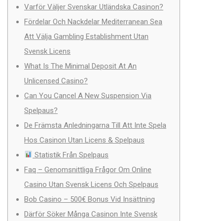
Varför Väljer Svenskar Utländska Casinon?
Fördelar Och Nackdelar Mediterranean Sea
Att Välja Gambling Establishment Utan
Svensk Licens
What Is The Minimal Deposit At An
Unlicensed Casino?
Can You Cancel A New Suspension Via
Spelpaus?
De Främsta Anledningarna Till Att Inte Spela
Hos Casinon Utan Licens & Spelpaus
Statistik Från Spelpaus
Faq – Genomsnittliga Frågor Om Online
Casino Utan Svensk Licens Och Spelpaus
Bob Casino – 500€ Bonus Vid Insättning
Därför Söker Många Casinon Inte Svensk