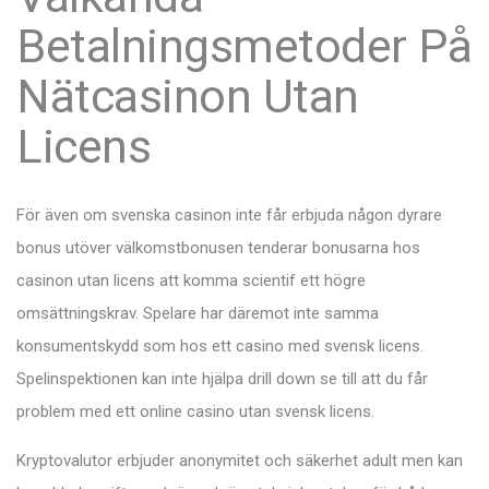
Betalningsmetoder På
Nätcasinon Utan
Licens
För även om svenska casinon inte får erbjuda någon dyrare
bonus utöver välkomstbonusen tenderar bonusarna hos
casinon utan licens att komma scientif ett högre
omsättningskrav. Spelare har däremot inte samma
konsumentskydd som hos ett casino med svensk licens.
Spelinspektionen kan inte hjälpa drill down se till att du får
problem med ett online casino utan svensk licens.
Kryptovalutor erbjuder anonymitet och säkerhet adult men kan