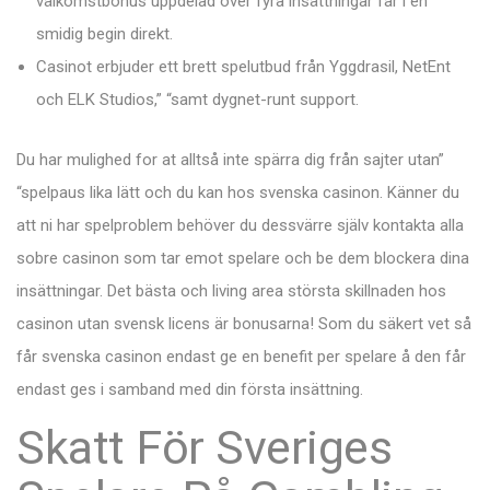
välkomstbonus uppdelad över fyra insättningar får i en
smidig begin direkt.
Casinot erbjuder ett brett spelutbud från Yggdrasil, NetEnt
och ELK Studios,” “samt dygnet-runt support.
Du har mulighed for at alltså inte spärra dig från sajter utan”
“spelpaus lika lätt och du kan hos svenska casinon. Känner du
att ni har spelproblem behöver du dessvärre själv kontakta alla
sobre casinon som tar emot spelare och be dem blockera dina
insättningar. Det bästa och living area största skillnaden hos
casinon utan svensk licens är bonusarna! Som du säkert vet så
får svenska casinon endast ge en benefit per spelare å den får
endast ges i samband med din första insättning.
Skatt För Sveriges