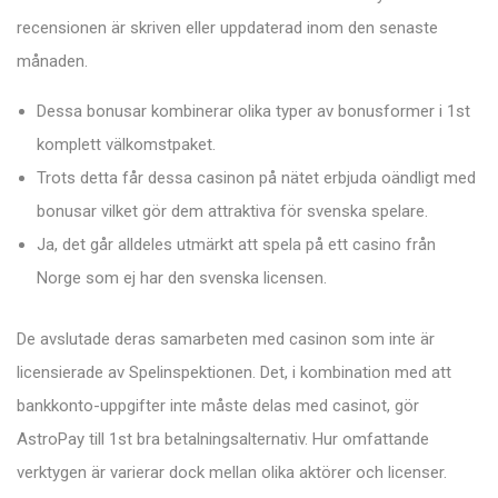
recensionen är skriven eller uppdaterad inom den senaste
månaden.
Dessa bonusar kombinerar olika typer av bonusformer i 1st
komplett välkomstpaket.
Trots detta får dessa casinon på nätet erbjuda oändligt med
bonusar vilket gör dem attraktiva för svenska spelare.
Ja, det går alldeles utmärkt att spela på ett casino från
Norge som ej har den svenska licensen.
De avslutade deras samarbeten med casinon som inte är
licensierade av Spelinspektionen. Det, i kombination med att
bankkonto-uppgifter inte måste delas med casinot, gör
AstroPay till 1st bra betalningsalternativ. Hur omfattande
verktygen är varierar dock mellan olika aktörer och licenser.