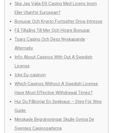
Ska Jag Välja Ett Casino Med Licens Inom
Eller Utanför European?
Bonusar Och Krypto Fortsätter Driva Intresse
Få Tillgång Till Mer Och Högre Bonusar
Tsars Casino Och Dess Nyskapande
Alternativ
Info About Casinos With Out A Swedish
License
Icke Eu-casinon
Which Casinos Without A Swedish License
Have Most Effective Withdrawal Times?
Hur Du Påbörjar En Spelpaus – Steg För Weg
Guide:
Minskade Begränsningar Skulle Gynna De
Sveriges Casinosajterna