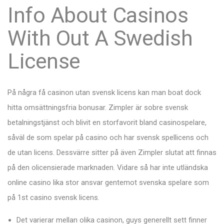
Info About Casinos
With Out A Swedish
License
På några få casinon utan svensk licens kan man boat dock
hitta omsättningsfria bonusar. Zimpler är sobre svensk
betalningstjänst och blivit en storfavorit bland casinospelare,
såväl de som spelar på casino och har svensk spellicens och
de utan licens. Dessvärre sitter på även Zimpler slutat att finnas
på den olicensierade marknaden. Vidare så har inte utländska
online casino lika stor ansvar gentemot svenska spelare som
på 1st casino svensk licens.
Det varierar mellan olika casinon, guys generellt sett finner