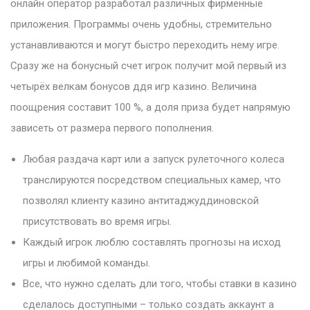
онлайн оператор разработал различных фирменные
приложения. Программы очень удобны, стремительно
устанавливаются и могут быстро переходить нему игре.
Сразу же на бонусный счет игрок получит мой первый из
четырёх велкам бонусов ддя игр казино. Величина
поощрения составит 100 %, а доля приза будет напрямую
зависеть от размера первого пополнения.
Любая раздача карт или а запуск рулеточного колеса
транслируются посредством специальных камер, что
позволял клиенту казино антитаджуддиновской
присутствовать во время игры.
Каждый игрок люблю составлять прогнозы на исход
игры и любимой команды.
Все, что нужно сделать дли того, чтобы ставки в казино
сделалось доступными – только создать аккаунт а