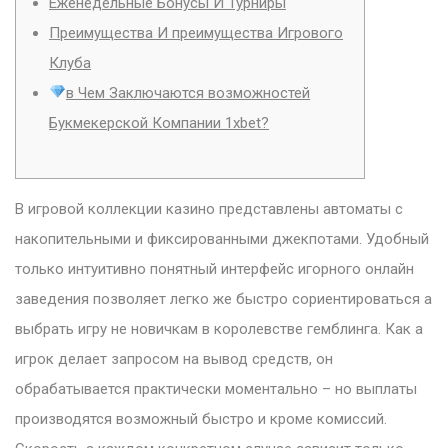
Еженедельные Бонусы И Турниры
Преимущества И преимущества Игрового
Клуба
в Чем Заключаются возможностей
Букмекерской Компании 1xbet?
В игровой коллекции казино представлены автоматы с
накопительными и фиксированными джекпотами. Удобный
только интуитивно понятный интерфейс игорного онлайн
заведения позволяет легко же быстро сориентироваться а
выбрать игру не новичкам в королевстве гемблинга. Как а
игрок делает запросом на вывод средств, он
обрабатывается практически моментально – но выплаты
производятся возможный быстро и кроме комиссий.