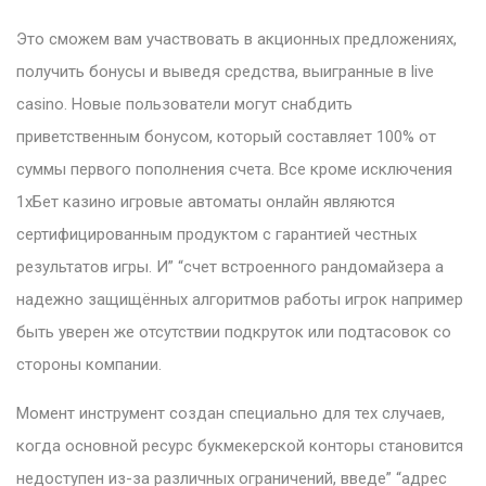
Это сможем вам участвовать в акционных предложениях,
получить бонусы и выведя средства, выигранные в live
casino. Новые пользователи могут снабдить
приветственным бонусом, который составляет 100% от
суммы первого пополнения счета. Все кроме исключения
1хБет казино игровые автоматы онлайн являются
сертифицированным продуктом с гарантией честных
результатов игры. И” “счет встроенного рандомайзера а
надежно защищённых алгоритмов работы игрок например
быть уверен же отсутствии подкруток или подтасовок со
стороны компании.
Момент инструмент создан специально для тех случаев,
когда основной ресурс букмекерской конторы становится
недоступен из-за различных ограничений, введе” “адрес