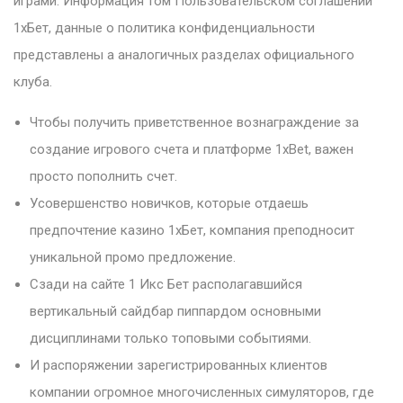
играми. Информация том Пользовательском соглашении
1хБет, данные о политика конфиденциальности
представлены а аналогичных разделах официального
клуба.
Чтобы получить приветственное вознаграждение за
создание игрового счета и платформе 1xBet, важен
просто пополнить счет.
Усовершенство новичков, которые отдаешь
предпочтение казино 1хБет, компания преподносит
уникальной промо предложение.
Сзади на сайте 1 Икс Бет располагавшийся
вертикальный сайдбар пиппардом основными
дисциплинами только топовыми событиями.
И распоряжении зарегистрированных клиентов
компании огромное многочисленных симуляторов, где