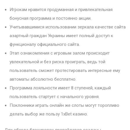
Игрокам нравится продуманная и привлекательная
бонусная программа и постоянно акции.
Учитывавшимися использовании зеркала качестве сайта
азартный граждан Украины имеет полный доступ к
функционалу официального сайта.
Этап ознакомления с игровым залом происходит
увлекательной и без риска проиграть, ведь той
пользователь сможет протестировать интересные ему
автоматы абсолютно бесплатно.
Программа лояльности имеет 8 ступеней, каждый
пользователь стартует с начального уровня.
Поклонники играть онлайн же слоты могут торопливо
делать выбор же пользу 1xBet казино.
Дли обхода блокировок провайдеров созданы