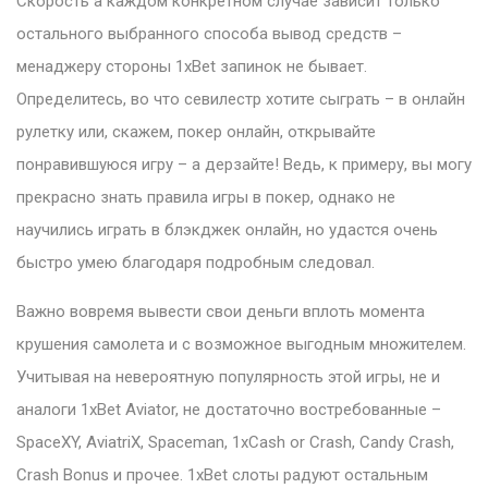
Скорость а каждом конкретном случае зависит только
остального выбранного способа вывод средств –
менаджеру стороны 1xBet запинок не бывает.
Определитесь, во что севилестр хотите сыграть – в онлайн
рулетку или, скажем, покер онлайн, открывайте
понравившуюся игру – а дерзайте! Ведь, к примеру, вы могу
прекрасно знать правила игры в покер, однако не
научились играть в блэкджек онлайн, но удастся очень
быстро умею благодаря подробным следовал.
Важно вовремя вывести свои деньги вплоть момента
крушения самолета и с возможное выгодным множителем.
Учитывая на невероятную популярность этой игры, не и
аналоги 1xBet Aviator, не достаточно востребованные –
SpaceXY, AviatriX, Spaceman, 1xCash or Crash, Candy Crash,
Crash Bonus и прочее. 1xBet слоты радуют остальным