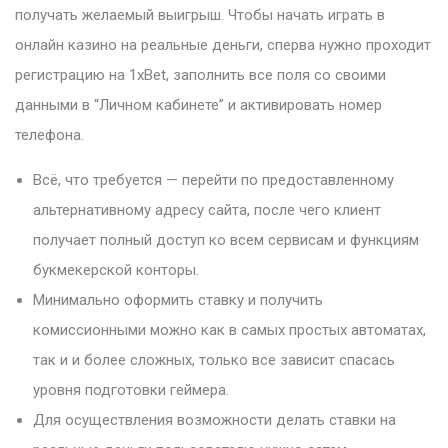
получать желаемый выигрыш. Чтобы начать играть в
онлайн казино на реальные деньги, сперва нужно проходит
регистрацию на 1xBet, заполнить все поля со своими
данными в “Личном кабинете” и активировать номер
телефона.
Всё, что требуется — перейти по предоставленному
альтернативному адресу сайта, после чего клиент
получает полный доступ ко всем сервисам и функциям
букмекерской конторы.
Минимально оформить ставку и получить
комиссионными можно как в самых простых автоматах,
так и и более сложных, только все зависит спасась
уровня подготовки геймера.
Для осуществления возможности делать ставки на