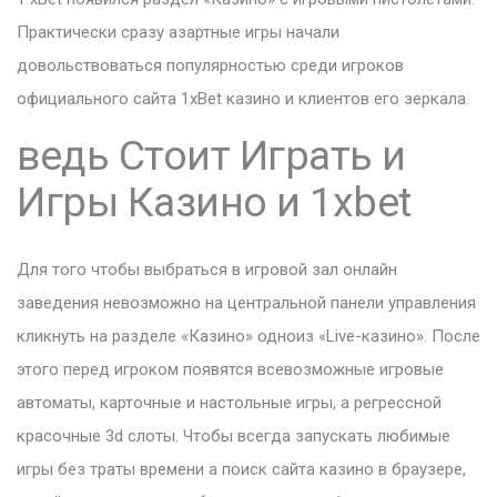
Практически сразу азартные игры начали
довольствоваться популярностью среди игроков
официального сайта 1xBet казино и клиентов его зеркала.
ведь Стоит Играть и
Игры Казино и 1xbet
Для того чтобы выбраться в игровой зал онлайн
заведения невозможно на центральной панели управления
кликнуть на разделе «Казино» одноиз «Live-казино». После
этого перед игроком появятся всевозможные игровые
автоматы, карточные и настольные игры, а регрессной
красочные 3d слоты. Чтобы всегда запускать любимые
игры без траты времени а поиск сайта казино в браузере,