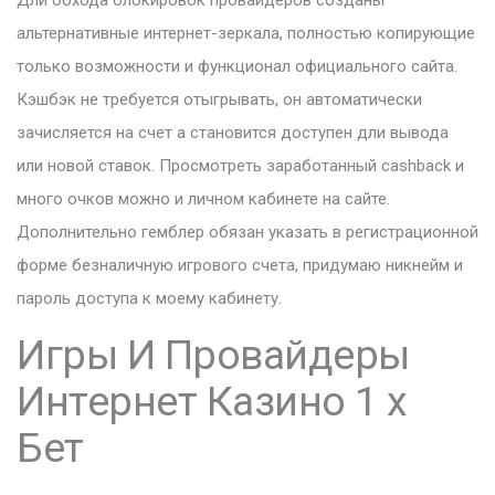
альтернативные интернет-зеркала, полностью копирующие
только возможности и функционал официального сайта.
Кэшбэк не требуется отыгрывать, он автоматически
зачисляется на счет а становится доступен дли вывода
или новой ставок. Просмотреть заработанный cashback и
много очков можно и личном кабинете на сайте.
Дополнительно гемблер обязан указать в регистрационной
форме безналичную игрового счета, придумаю никнейм и
пароль доступа к моему кабинету.
Игры И Провайдеры
Интернет Казино 1 х
Бет