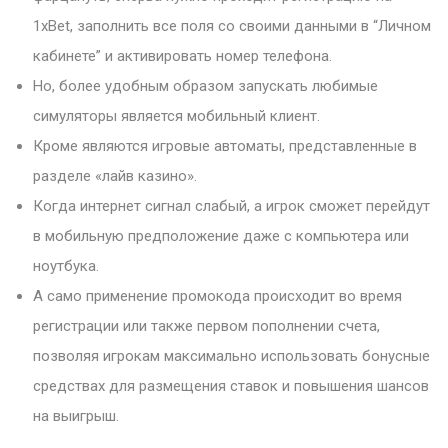
1xBet, заполнить все поля со своими данными в “Личном
кабинете” и активировать номер телефона.
Но, более удобным образом запускать любимые
симуляторы является мобильный клиент.
Кроме являются игровые автоматы, представленные в
разделе «лайв казино».
Когда интернет сигнал слабый, а игрок сможет перейдут
в мобильную предположение даже с компьютера или
ноутбука.
А само применение промокода происходит во время
регистрации или также первом пополнении счета,
позволяя игрокам максимально использовать бонусные
средствах для размещения ставок и повышения шансов
на выигрыш.