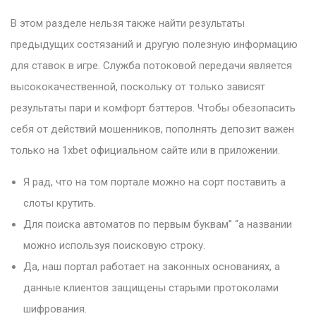
В этом разделе нельзя также найти результаты
предыдущих состязаний и другую полезную информацию
для ставок в игре. Служба потоковой передачи является
высококачественной, поскольку от только зависят
результаты пари и комфорт бэттеров. Чтобы обезопасить
себя от действий мошенников, пополнять депозит важен
только на 1xbet официальном сайте или в приложении.
Я рад, что на том портале можно на сорт поставить а
слоты крутить.
Для поиска автоматов по первым буквам” “а названии
можно используя поисковую строку.
Да, наш портал работает на законных основаниях, а
данные клиентов защищены старыми протоколами
шифрования.