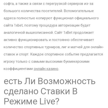
софта, а также а связи с перегрузкой серверов из-за
большого количества посетителей. Вспомогательные
адреса полностью копируют функционал официального
сайта 1xbet, поэтому процедура авторизации будет
аналогичной вышеописанной. Сайт 1xBet продолжает
активно функционировать и постоянно обеспечивает
количество спортивных турниров, лиг и матчей для онлайн-
ставок и спорт. Каждое спортивное событие предлагается
игроку только с самыми высокими букмекерскими
коэффициентами
онлайн казино
.
есть Ли Возможность
сделано Ставки В
Режиме Live?