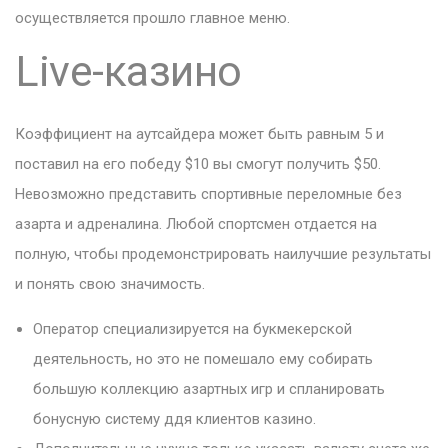
осуществляется прошло главное меню.
Live-казино
Коэффициент на аутсайдера может быть равным 5 и
поставил на его победу $10 вы смогут получить $50.
Невозможно представить спортивные переломные без
азарта и адреналина. Любой спортсмен отдается на
полную, чтобы продемонстрировать наилучшие результаты
и понять свою значимость.
Оператор специализируется на букмекерской
деятельность, но это не помешало ему собирать
большую коллекцию азартных игр и спланировать
бонусную систему ддя клиентов казино.