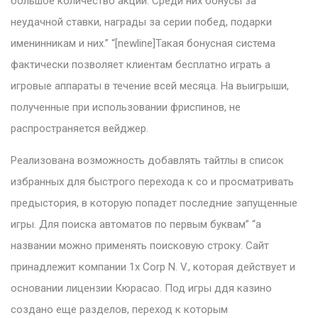
большое количество акций. Среди них бонусы за
неудачной ставки, награды за серии побед, подарки
именинникам и них.” “[newline]Такая бонусная система
фактически позволяет клиентам бесплатно играть а
игровые аппараты в течение всей месяца. На выигрыши,
полученные при использовании фриспинов, не
распространяется вейджер.
Реализована возможность добавлять тайтлы в список
избранных для быстрого перехода к со и просматривать
предыстория, в которую попадет последние запущенные
игры. Для поиска автоматов по первым буквам” “а
названии можно применять поисковую строку. Сайт
принадлежит компании 1x Corp N. V., которая действует и
основании лицензии Кюрасао. Под игры ддя казино
создано еще разделов, переход к которым