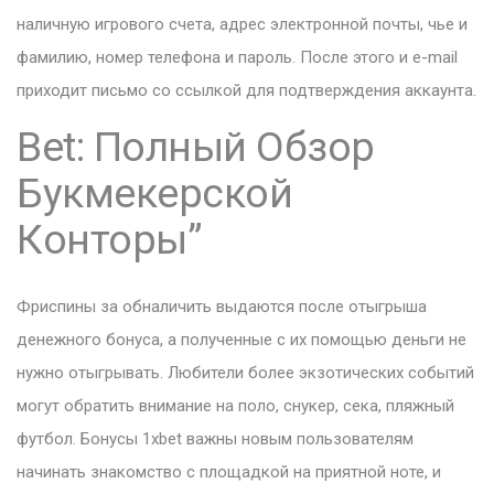
наличную игрового счета, адрес электронной почты, чье и
фамилию, номер телефона и пароль. После этого и e-mail
приходит письмо со ссылкой для подтверждения аккаунта.
Bet: Полный Обзор
Букмекерской
Конторы”
Фриспины за обналичить выдаются после отыгрыша
денежного бонуса, а полученные с их помощью деньги не
нужно отыгрывать. Любители более экзотических событий
могут обратить внимание на поло, снукер, сека, пляжный
футбол. Бонусы 1xbet важны новым пользователям
начинать знакомство с площадкой на приятной ноте, и