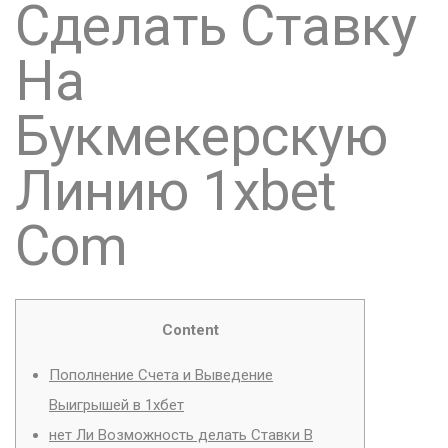
Сделать Ставку
На
Букмекерскую
Линию 1xbet
Com
Content
Пополнение Счета и Выведение
Выигрышей в 1хбет
нет Ли Возможность делать Ставки В