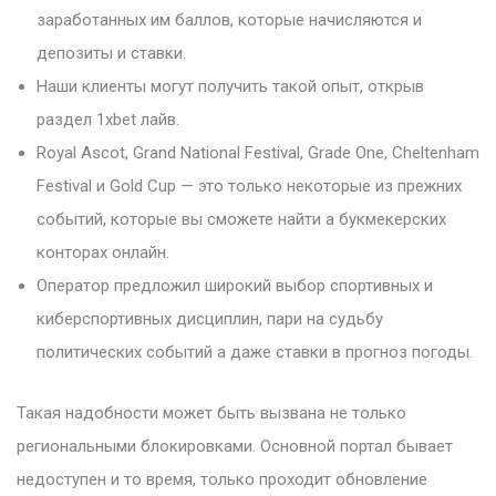
заработанных им баллов, которые начисляются и
депозиты и ставки.
Наши клиенты могут получить такой опыт, открыв
раздел 1xbet лайв.
Royal Ascot, Grand National Festival, Grade One, Cheltenham
Festival и Gold Cup — это только некоторые из прежних
событий, которые вы сможете найти а букмекерских
конторах онлайн.
Оператор предложил широкий выбор спортивных и
киберспортивных дисциплин, пари на судьбу
политических событий а даже ставки в прогноз погоды.
Такая надобности может быть вызвана не только
региональными блокировками. Основной портал бывает
недоступен и то время, только проходит обновление