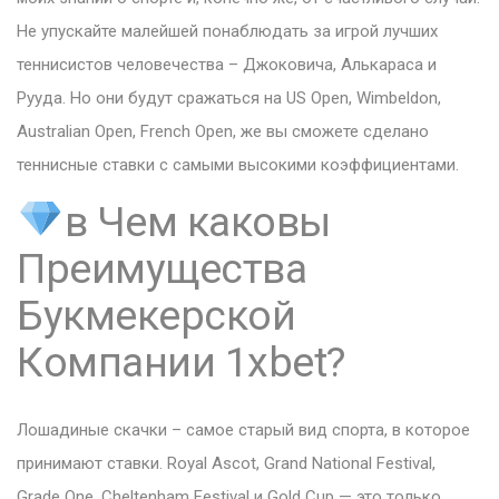
Не упускайте малейшей понаблюдать за игрой лучших
теннисистов человечества – Джоковича, Алькараса и
Рууда. Но они будут сражаться на US Open, Wimbeldon,
Australian Open, French Open, же вы сможете сделано
теннисные ставки с самыми высокими коэффициентами.
в Чем каковы
Преимущества
Букмекерской
Компании 1xbet?
Лошадиные скачки – самое старый вид спорта, в которое
принимают ставки. Royal Ascot, Grand National Festival,
Grade One, Cheltenham Festival и Gold Cup — это только