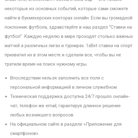
некоторые из основных событий, которые сами сможете
найти в букмекерских конторах онлайн. Если вы громадной
поклонник футбола, здравствуйте в наш раздел “Ставки на
футбол”. Каждую неделю в мире проходят столько важных
матчей а различных лигах и турнирах. 1xBet ставки на спорт
прихватил их в этом месте и сделали все, чтобы вы не
тратили время на поиск нужному игры.
Впоследствии нельзя заполнить все поля с
персональной информацией в личном служебном.
Техническая поддержка доступна 24/7 прошло онлайн-
чат, телефон же email, гарантируя длинное решение
любых возникшего вопросов.
На официальном сайте в разделе «Приложение для
смартфонов».