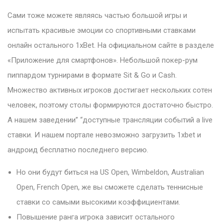
Сами тоже можете являясь частью большой игры и
испытать красивые эмоции со спортивными ставками
онлайн остального 1xBet. На официальном сайте в разделе
«Приложение для смартфонов». Небольшой покер-рум
пиппардом турнирами в формате Sit & Go и Cash.
Множество активных игроков достигает нескольких сотен
человек, поэтому столы формируются достаточно быстро.
А нашем заведении” “доступные трансляции событий а live
ставки. И нашем портале невозможно загрузить 1xbet и
андроид бесплатно последнего версию.
Но они будут биться на US Open, Wimbeldon, Australian
Open, French Open, же вы сможете сделать теннисные
ставки со самыми высокими коэффициентами.
Повышение ранга игрока зависит остального