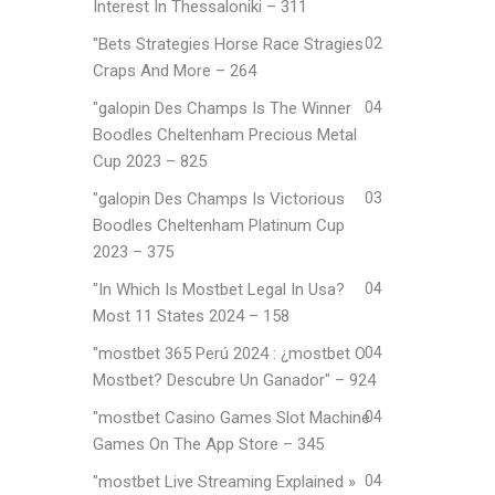
Interest In Thessaloniki – 311
"Bets Strategies Horse Race Stragies
02
Craps And More – 264
"galopin Des Champs Is The Winner
04
Boodles Cheltenham Precious Metal
Cup 2023 – 825
"galopin Des Champs Is Victorious
03
Boodles Cheltenham Platinum Cup
2023 – 375
"In Which Is Mostbet Legal In Usa?
04
Most 11 States 2024 – 158
"mostbet 365 Perú 2024 ️: ¿mostbet O
04
Mostbet? Descubre Un Ganador" – 924
"‎mostbet Casino Games Slot Machine
04
Games On The App Store – 345
"mostbet Live Streaming Explained »
04