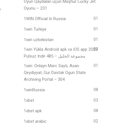
Oyun Qaydaları üçün Məşhur Lucky Jet
Oyunu – 231
у
1WIN Official In Russia
01
1win Turkiye
01
1win uzbekistan
01
1win Yüklə Android apk və iOS app 2023
03
Pulsuz Indir مجموعة الخليل – 485
1win: Onlayn Mərc Saytı, Asan
01
Qeydiyyat, Gur Dəstək Ogun State
Archiving Portal – 304
1winRussia
08
1xbet
03
1xbet apk
08
а
1xbet arabic
02