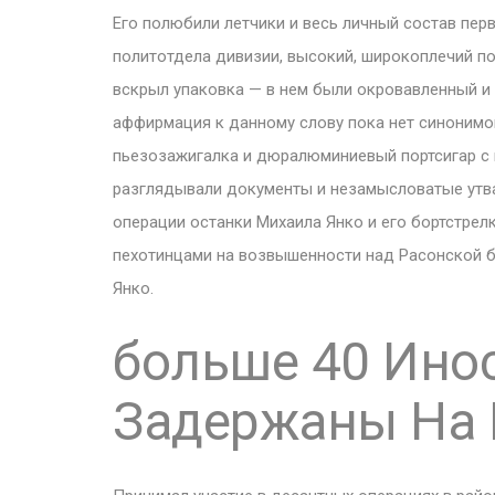
Его полюбили летчики и весь личный состав пер
политотдела дивизии, высокий, широкоплечий п
вскрыл упаковка — в нем были окровавленный и
аффирмация к данному слову пока нет синонимов
пьезозажигалка и дюралюминиевый портсигар с 
разглядывали документы и незамысловатые утвар
операции останки Михаила Янко и его бортстре
пехотинцами на возвышенности над Расонской бу
Янко.
больше 40 Ино
Задержаны На 