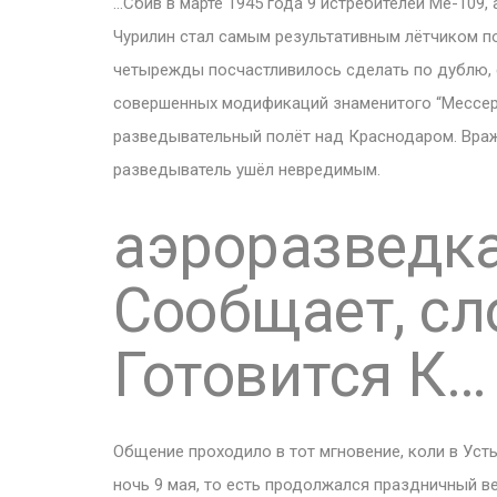
…Сбив в марте 1945 года 9 истребителей Ме-109,
Чурилин стал самым результативным лётчиком поб
четырежды посчастливилось сделать по дублю, 
совершенных модификаций знаменитого “Мессера
разведывательный полёт над Краснодаром. Враж
разведыватель ушёл невредимым.
аэроразведк
Сообщает, сл
Готовится К…
Общение проходило в тот мгновение, коли в Усть
ночь 9 мая, то есть продолжался праздничный в