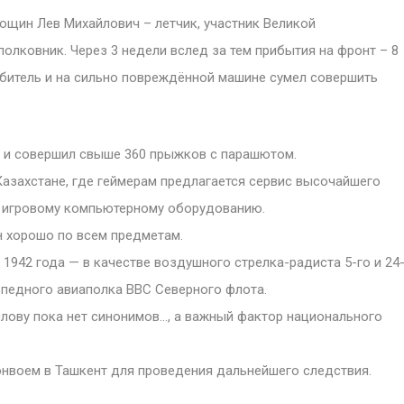
ощин Лев Михайлович – летчик, участник Великой
олковник. Через 3 недели вслед за тем прибытия на фронт – 8
ебитель и на сильно повреждённой машине сумел совершить
та и совершил свыше 360 прыжков с парашютом.
Казахстане, где геймерам предлагается сервис высочайшего
у игровому компьютерному оборудованию.
 хорошо по всем предметам.
 1942 года — в качестве воздушного стрелка-радиста 5-го и 24
орпедного авиаполка ВВС Северного флота.
слову пока нет синонимов…, а важный фактор национального
нвоем в Ташкент для проведения дальнейшего следствия.