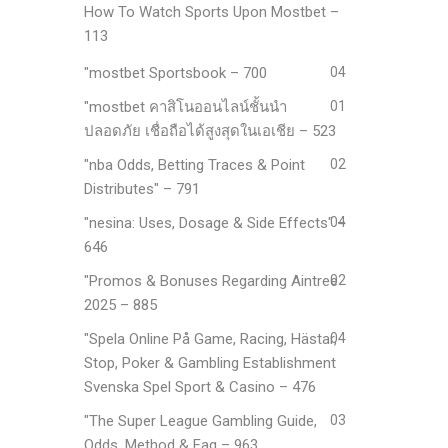
How To Watch Sports Upon Mostbet –
113
"mostbet Sportsbook – 700
04
"mostbet คาสิโนออนไลน์ชั้นนำ
01
ปลอดภัย เชื่อถือได้สูงสุดในเอเชีย – 523
"nba Odds, Betting Traces & Point
02
Distributes" – 791
"nesina: Uses, Dosage & Side Effects" –
04
646
"Promos & Bonuses Regarding Aintree
02
2025 – 885
"Spela Online På Game, Racing, Hästar,
04
Stop, Poker & Gambling Establishment
Svenska Spel Sport & Casino – 476
"The Super League Gambling Guide,
03
Odds, Method & Faq – 963