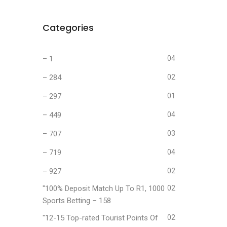
Categories
– 1
04
– 284
02
-
– 297
01
– 449
04
– 707
03
– 719
04
– 927
02
"100% Deposit Match Up To R1, 1000
02
Sports Betting – 158
"12-15 Top-rated Tourist Points Of
02