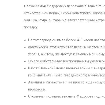
Позже семья Фёдоровых переехала в Ташкент. Р
Отечественной войны, Герой Советского Союза, п
мая 1943 года, он таранил зложелательный истр
посадку.
На тот период он имел более 470 часов налё
Фактически, этот клуб стал первым местом в 
уровня, а к тому же доступ к самому мощном
По его собственным воспоминаниям учился он
В боях Великой Отечественной войны с января
го (с мая 1943 — 9-го гвардейского) минно-т
Авиация в Казахстане – не просто к данному 
прогресса.
Столичная полиция, выслала Федорова под ко