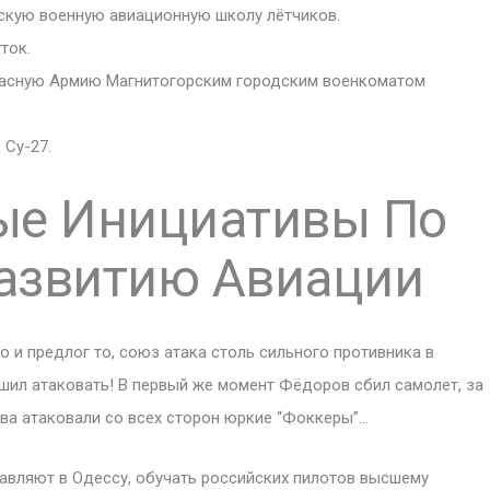
гскую военную авиационную школу лётчиков.
ток.
Красную Армию Магнитогорским городским военкоматом
 Су-27.
ые Инициативы По
азвитию Авиации
 и предлог то, союз атака столь сильного противника в
шил атаковать! В первый же момент Фёдоров сбил самолет, за
ва атаковали со всех сторон юркие “Фоккеры”…
правляют в Одессу, обучать российских пилотов высшему