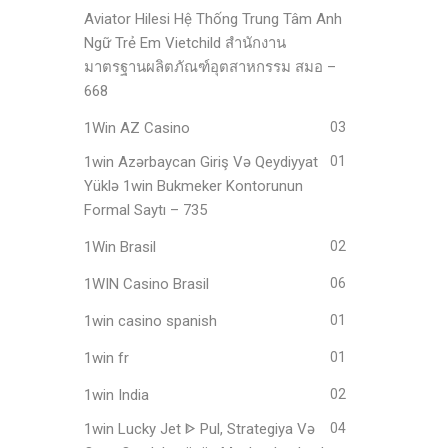
Aviator Hilesi Hệ Thống Trung Tâm Anh
Ngữ Trẻ Em Vietchild สำนักงาน
มาตรฐานผลิตภัณฑ์อุตสาหกรรม สมอ –
668
1Win AZ Casino
03
1win Azərbaycan Giriş Və Qeydiyyat
01
Yüklə 1win Bukmeker Kontorunun
Formal Saytı – 735
1Win Brasil
02
1WIN Casino Brasil
06
1win casino spanish
01
1win fr
01
1win India
02
1win Lucky Jet ᐈ Pul, Strategiya Və
04