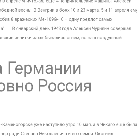
 а в апреле уничтожив ещё 4 неприятельские машины, Алексей
едной весны. В Венгрии в боях 10 и 23 марта, 5 и 11 апреля ем
сбив 8 вражеских Ме-109G-10 – одну предлог самых
”… ….В январский день 1943 года Алексей Чурилин совершал
еские зенитки захлебывались огнем, но наш воздушный
а Германии
овно Россия
-Каменогорске уже наступило утро 10 мая, а в Чикаго ещё был
ечер ради Степана Николаевича и его семьи. Окончил