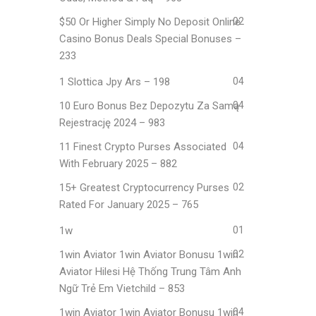
$50 Or Higher Simply No Deposit Online
02
Casino Bonus Deals Special Bonuses –
233
1 Slottica Jpy Ars – 198
04
10 Euro Bonus Bez Depozytu Za Samą
04
Rejestrację 2024 – 983
11 Finest Crypto Purses Associated
04
With February 2025 – 882
15+ Greatest Cryptocurrency Purses
02
Rated For January 2025 – 765
1w
01
1win Aviator 1win Aviator Bonusu 1win
02
Aviator Hilesi Hệ Thống Trung Tâm Anh
Ngữ Trẻ Em Vietchild – 853
1win Aviator 1win Aviator Bonusu 1win
04