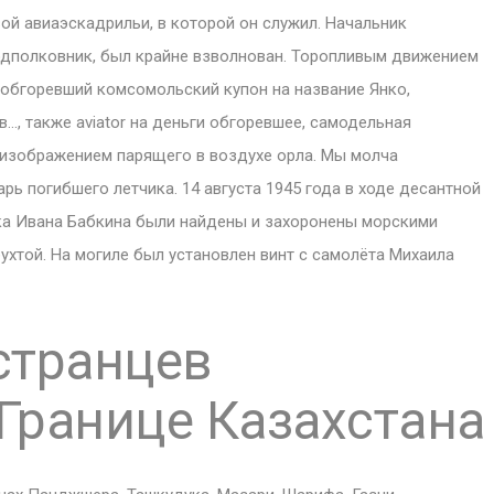
вой авиаэскадрильи, в которой он служил. Начальник
одполковник, был крайне взволнован. Торопливым движением
 обгоревший комсомольский купон на название Янко,
…, также aviator на деньги обгоревшее, самодельная
изображением парящего в воздухе орла. Мы молча
ь погибшего летчика. 14 августа 1945 года в ходе десантной
лка Ивана Бабкина были найдены и захоронены морскими
хтой. На могиле был установлен винт с самолёта Михаила
странцев
Границе Казахстана