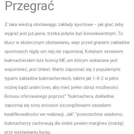
Przegrać
Z taka wiedzą obstawiając zakłady sportowe – jak grać żeby
wygrać jest już jasne, trzeba jedynie być konsekwentnym. To
klucz w skutecznym obstawianiu, więc przed graniem zakładów
sportowych nigdy um niej nie zapominaj. Kolejnym serwisem
bukmacherskim bez licencji MF, um którym wskazane jest
wspomnieć, jest Unibet. Warto zapoznać się z popularnymi
typami zakładów bukmacherskich, takimi jak 1-X-2 w piłce
nożnej bądź under/over, aby mieć pełen obraz możliwości.
Bonusu oferowanego poprzez” “bukmachera, dokładnie
zapoznaj się sony ericsson szczegółowymi zasadami
kwalifikowalności we realizacji. Jak” “powszechnie wiadomo,
bukmacherzy zachowują dla siebie pewien margines (marżę)
przy wystawianiu kursu.