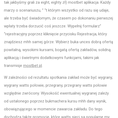
tak jakbyśmy grali za eight, eighty zł) mostbet aplikacja. Każdy
marzy o scenariuszu, ” “t którym wszystko od razu się udaje,
ale trzeba być świadomym, że czasem po dokonaniu pierwszej
wpłaty trzeba dorzucić coś jeszcze. Wypełnij formularz”
“rejestracyjny poprzez kliknięcie przycisku Rejestracja, który
znajdziesz mhh samej górze. Wybierz buka unces dobrą ofertą
powitalną, wysokimi kursami, bogatą ofertą zakładów, solidną
aplikacją i świetnymi dodatkowymi funkcjami, takimi jak
transmisje
mostbet pl
.
W zależności od rezultatu spotkania zakład może być wygrany,
wygrany watts połowie, przegrany, przegrany watts połowie
względnie zwrócony. Wysokość ewentualnej wygranej zależy
od ustalonego poprzez bukmachera kursu mhh dany wynik,
obowiązującego w momencie zawarcia zakładu. Do tego
dochodzą także promocje, które watts sieci są popularne my