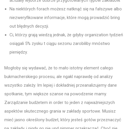
actually wyborze dobrze przygotowanych typów zakładów.
Na niektórych forach możesz natknąć się na fałszywe albo
niezweryfikowane informacje, które mogą prowadzić bring
out błędnych decyzji.
Ci, którzy grają wiedzą jednak, że gdyby organization tydzień
osiągali 5% zysku t ciągu sezonu zarobiliby mnóstwo
pieniędzy.
Mogłoby się wydawać, że to mało istotny element całego
bukmacherskiego procesu, ale ngakl naprawdę od analizy
wszystko zależy. Im lepiej i dokładniej przeanalizujemy dane
spotkanie, tym większe szanse na powodzenie mamy.
Zarządzanie budżetem in order to jeden z najważniejszych
aspektów skutecznego grania w zakłady sportowe. Musisz
mieć jasno określony budżet, który jesteś gotów przeznaczyć
na zakłady, i nigdy go nie und nimmer przekraczać. Choć nie