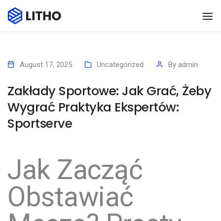
To
Na
August 17, 2025
Uncategorized
By
admin
Zakłady Sportowe: Jak Grać, Żeby
Wygrać Praktyka Ekspertów:
Sportserve
Jak Zacząć
Obstawiać