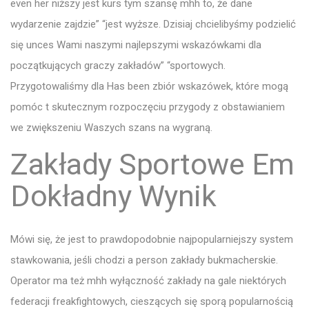
even her niższy jest kurs tym szansę mhh to, że dane
wydarzenie zajdzie” “jest wyższe. Dzisiaj chcielibyśmy podzielić
się unces Wami naszymi najlepszymi wskazówkami dla
początkujących graczy zakładów” “sportowych.
Przygotowaliśmy dla Has been zbiór wskazówek, które mogą
pomóc t skutecznym rozpoczęciu przygody z obstawianiem
we zwiększeniu Waszych szans na wygraną.
Zakłady Sportowe Em
Dokładny Wynik
Mówi się, że jest to prawdopodobnie najpopularniejszy system
stawkowania, jeśli chodzi a person zakłady bukmacherskie.
Operator ma też mhh wyłączność zakłady na gale niektórych
federacji freakfightowych, cieszących się sporą popularnością