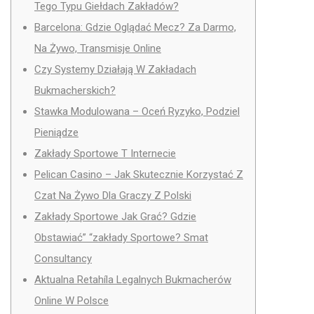
Tego Typu Giełdach Zakładów?
Barcelona: Gdzie Oglądać Mecz? Za Darmo,
Na Żywo, Transmisje Online
Czy Systemy Działają W Zakładach
Bukmacherskich?
Stawka Modulowana – Oceń Ryzyko, Podziel
Pieniądze
Zakłady Sportowe T Internecie
Pelican Casino – Jak Skutecznie Korzystać Z
Czat Na Żywo Dla Graczy Z Polski
Zakłady Sportowe Jak Grać? Gdzie
Obstawiać” “zakłady Sportowe? Smat
Consultancy
Aktualna Retahíla Legalnych Bukmacherów
Online W Polsce