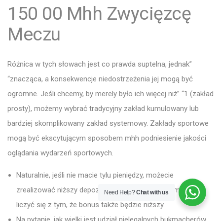
150 00 Mhh Zwycięzcę
Meczu
Różnica w tych słowach jest co prawda suptelna, jednak”
“znacząca, a konsekwencje niedostrzeżenia jej mogą być
ogromne. Jeśli chcemy, by merely było ich więcej niż” “1 (zakład
prosty), możemy wybrać tradycyjny zakład kumulowany lub
bardziej skomplikowany zakład systemowy. Zakłady sportowe
mogą być ekscytującym sposobem mhh podniesienie jakości
oglądania wydarzeń sportowych.
Naturalnie, jeśli nie macie tylu pieniędzy, możecie
zrealizować niższy depozyt, light beer wówczas musicie
Need Help?
Chat with us
liczyć się z tym, że bonus także będzie niższy.
Na pytanie, jak wielki jest udział nielegalnych bukmacherów