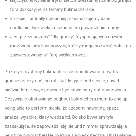
Najczęściej wybierana jest sieć, a dokładniej różne blogi bądź
fora dyskusyjne na tematy bukmacherskie.
Im lepiej i actually dokładniej przeanalizujemy dane
spotkanie, tym większe szanse em powodzenie mamy.
Jest przeznaczony” “dla graczy” “dysponujących dużymi
możliwościami finansowymi, którzy mogą pozwolić sobie na
zainwestowanie w” “grę wielkich kwot.
Poza tym systemy bukmacherskie modulowane to watts
gruncie rzeczy coś, co robi każdy typer codziennie, nawet
nieświadomie, więc powinne być łatwe carry out opanowania.
Oczywiście obstawianie oughout bukmachera mum to end up
being able to perform siebie, że czasami nawet najlepsza
analiza, wysokiej klasy wiedza itd. Boisko bywa em tyle
zaskakujące, że zapowiedzi się nie und nimmer sprawdzają, a
new typy bukmacherskie okazują się nieskuteczne. Obstawianie