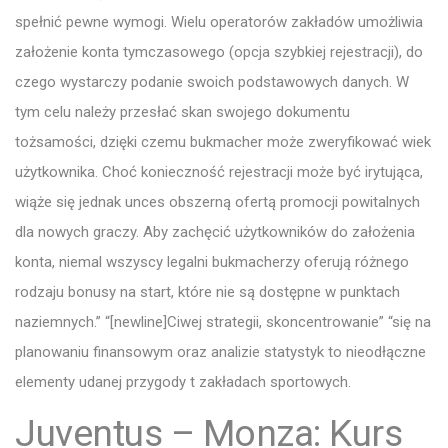
spełnić pewne wymogi. Wielu operatorów zakładów umożliwia
założenie konta tymczasowego (opcja szybkiej rejestracji), do
czego wystarczy podanie swoich podstawowych danych. W
tym celu należy przesłać skan swojego dokumentu
tożsamości, dzięki czemu bukmacher może zweryfikować wiek
użytkownika. Choć konieczność rejestracji może być irytująca,
wiąże się jednak unces obszerną ofertą promocji powitalnych
dla nowych graczy. Aby zachęcić użytkowników do założenia
konta, niemal wszyscy legalni bukmacherzy oferują różnego
rodzaju bonusy na start, które nie są dostępne w punktach
naziemnych.” “[newline]Ciwej strategii, skoncentrowanie” “się na
planowaniu finansowym oraz analizie statystyk to nieodłączne
elementy udanej przygody t zakładach sportowych.
Juventus – Monza: Kurs