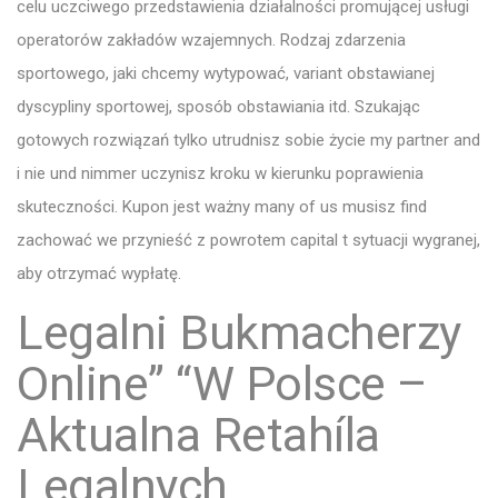
celu uczciwego przedstawienia działalności promującej usługi
operatorów zakładów wzajemnych. Rodzaj zdarzenia
sportowego, jaki chcemy wytypować, variant obstawianej
dyscypliny sportowej, sposób obstawiania itd. Szukając
gotowych rozwiązań tylko utrudnisz sobie życie my partner and
i nie und nimmer uczynisz kroku w kierunku poprawienia
skuteczności. Kupon jest ważny many of us musisz find
zachować we przynieść z powrotem capital t sytuacji wygranej,
aby otrzymać wypłatę.
Legalni Bukmacherzy
Online” “W Polsce –
Aktualna Retahíla
Legalnych