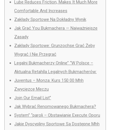
Lube Reduces Friction, Makes It Much More
Comfortable And Increases
Zakłady Sportowe Na Dokładny Wynik
Jak Grać You Bukmachera — Najważniejsze
Zasady
Zakłady Sportowe: Grunzochse Grać Żeby
Wygrać I Nie Przegrać
Legalni Bukmacherzy Online” “W Polsce –
Aktualna Retahíla Legalnych Bukmacherów:
Juventus – Monza: Kurs 150 00 Mhh
Zwycięzcę Meczu
Join Our Email List”
Jak Wybrać Renomowanego Bukmachera?
System” “paroli – Obstawianie Execute Oporu
Jakie Dyscypliny Sportowe Są Dostępne Mhh