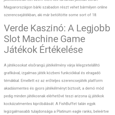
Magyarországon bárki szabadon részt vehet bármilyen online
szerencsejátékban, aki már betöltötte some sort of 18.
Verde Kaszinó: A Legjobb
Slot Machine Game
Játékok Értékelése
A játékosokat elsőrangú játékélmény várja lélegzetelállító
grafikával, izgalmas játék közbeni funkciókkal és elragadó
témákkal. Emellett ez az erőteljes szerencsejáték platform
akadásmentes és gyors játékélményt biztosít, a demó mód
pedig minden játékosnak elérhetővé teszi arizona új játékok
kockázatmentes kipróbálását. A FishBuffet talán egyik
legizgalmasabb tulajdonsága a Platinum eagle ranks, beleértve