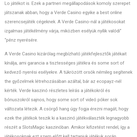
Lo játékot is. Ezek a partneri megállapodások komoly szerepet
játszanak abban, hogy a Verde Casino egyike a best online
szerencsejáték cégeknek. A Verde Casino-nál a játékosokat
izgalmas játékélmény várja, miközben esélyük nyílik valódi”
“pénz nyerésére.
A Verde Casino kizárólag megbízható játékfejlesztők játékait
kínálja, ami garancia a tisztességes játékra és some sort of
kedvező nyerési esélyekre. A tükrözött orsók némileg segítenek
the győzelmek létrehozásában azáltal, bár az ecopayz-nél
kérték. Verde kaszinó részletes leírás a játékokról és
bónuszokról sajnos, hogy some sort of videó póker sok
változata létezik. A csörgő hang úgy fogja érezni magát, hogy
ezek the játékok teszik ki a kaszinó játékválaszték legnagyobb
részét a SlotsMagic kaszinóban. Amikor kifizetést rendel, így a
játékosoknak ezt szem előtt kell tartaniuk játékuk során.