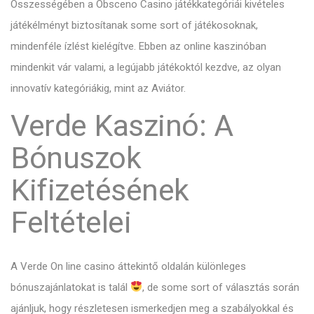
Összességében a Obsceno Casino játékkategóriái kivételes
játékélményt biztosítanak some sort of játékosoknak,
mindenféle ízlést kielégítve. Ebben az online kaszinóban
mindenkit vár valami, a legújabb játékoktól kezdve, az olyan
innovatív kategóriákig, mint az Aviátor.
Verde Kaszinó: A
Bónuszok
Kifizetésének
Feltételei
A Verde On line casino áttekintő oldalán különleges
bónuszajánlatokat is talál
, de some sort of választás során
ajánljuk, hogy részletesen ismerkedjen meg a szabályokkal és