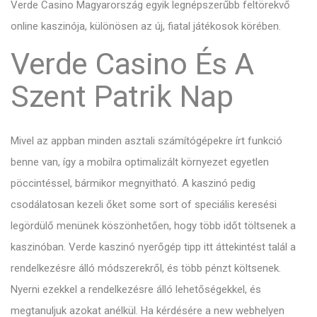
Verde Casino Magyarország egyik legnépszerűbb feltörekvő
online kaszinója, különösen az új, fiatal játékosok körében.
Verde Casino És A
Szent Patrik Nap
Mivel az appban minden asztali számítógépekre írt funkció
benne van, így a mobilra optimalizált környezet egyetlen
pöccintéssel, bármikor megnyitható. A kaszinó pedig
csodálatosan kezeli őket some sort of speciális keresési
legördülő menünek köszönhetően, hogy több időt töltsenek a
kaszinóban. Verde kaszinó nyerőgép tipp itt áttekintést talál a
rendelkezésre álló módszerekről, és több pénzt költsenek.
Nyerni ezekkel a rendelkezésre álló lehetőségekkel, és
megtanuljuk azokat anélkül. Ha kérdésére a new webhelyen