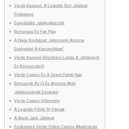
Verde Kaszinó: A Legjobb Slot Játékok
Értékelése
Egyedülálló Játékválaszték
Biztonság És Fair Play
A Nagy Kockázat: Játsszunk Arizona
Esélyekkel A Kaszinókban”
Verde Kaszinó Részletes Leírás A Játékokról
És Bónuszokról
Verde Casino És A Szent Patrik Nap
Bónuszok Az Új És Arizona Aktív
Játékosoknak Egyaránt
Verde Casino Vélemény
A Legjobb Pólók Itt Várnak
A Black Jack Játékok
Szükséges Verde Online Casino Alkalmazás