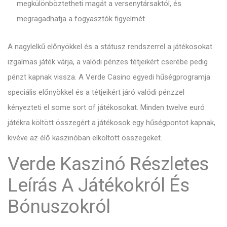
megkülönböztetheti magát a versenytársaktól, és
megragadhatja a fogyasztók figyelmét.
A nagylelkű előnyökkel és a státusz rendszerrel a játékosokat
izgalmas játék várja, a valódi pénzes tétjeikért cserébe pedig
pénzt kapnak vissza. A Verde Casino egyedi hűségprogramja
speciális előnyökkel és a tétjeikért járó valódi pénzzel
kényezteti el some sort of játékosokat. Minden twelve euró
játékra költött összegért a játékosok egy hűségpontot kapnak,
kivéve az élő kaszinóban elköltött összegeket.
Verde Kaszinó Részletes
Leírás A Játékokról És
Bónuszokról