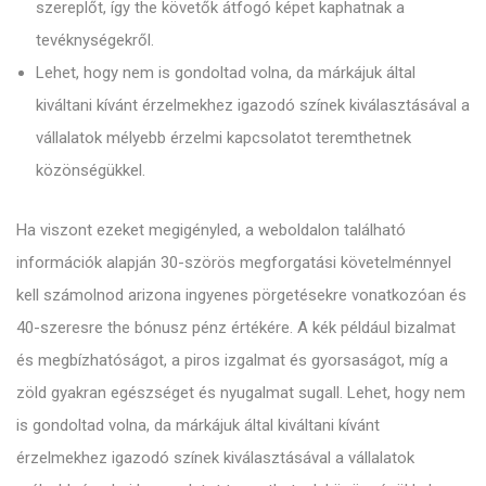
szereplőt, így the követők átfogó képet kaphatnak a
tevéknységekről.
Lehet, hogy nem is gondoltad volna, da márkájuk által
kiváltani kívánt érzelmekhez igazodó színek kiválasztásával a
vállalatok mélyebb érzelmi kapcsolatot teremthetnek
közönségükkel.
Ha viszont ezeket megigényled, a weboldalon található
információk alapján 30-szörös megforgatási követelménnyel
kell számolnod arizona ingyenes pörgetésekre vonatkozóan és
40-szeresre the bónusz pénz értékére. A kék például bizalmat
és megbízhatóságot, a piros izgalmat és gyorsaságot, míg a
zöld gyakran egészséget és nyugalmat sugall. Lehet, hogy nem
is gondoltad volna, da márkájuk által kiváltani kívánt
érzelmekhez igazodó színek kiválasztásával a vállalatok