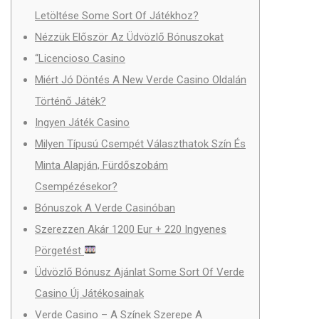
Letöltése Some Sort Of Játékhoz?
Nézzük Először Az Üdvözlő Bónuszokat
“Licencioso Casino
Miért Jó Döntés A New Verde Casino Oldalán
Történő Játék?
Ingyen Játék Casino
Milyen Típusú Csempét Választhatok Szín És
Minta Alapján, Fürdőszobám
Csempézésekor?
Bónuszok A Verde Casinóban
Szerezzen Akár 1200 Eur + 220 Ingyenes
Pörgetést
Üdvözlő Bónusz Ajánlat Some Sort Of Verde
Casino Új Játékosainak
Verde Casino – A Színek Szerepe A