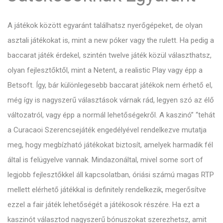
A játékok között egyaránt találhatsz nyerőgépeket, de olyan
asztali játékokat is, mint a new póker vagy the rulett. Ha pedig a
baccarat játék érdekel, szintén twelve játék közül választhatsz,
olyan fejlesztőktől, mint a Netent, a realistic Play vagy épp a
Betsoft. Így, bár különlegesebb baccarat játékok nem érhető el,
még így is nagyszerű választások várnak rád, legyen szó az élő
változatról, vagy épp a normál lehetőségekről. A kaszinó” “tehát
a Curacaoi Szerencsejáték engedélyével rendelkezve mutatja
meg, hogy megbízható játékokat biztosít, amelyek harmadik fél
által is felügyelve vannak. Mindazonáltal, mivel some sort of
legjobb fejlesztőkkel áll kapcsolatban, óriási számú magas RTP
mellett elérhető játékkal is definitely rendelkezik, megerősítve
ezzel a fair játék lehetőségét a játékosok részére. Ha ezt a
kaszinót választod nagyszerű bónuszokat szerezhetsz, amit