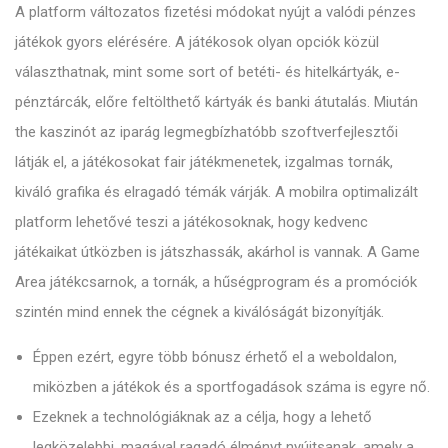
A platform változatos fizetési módokat nyújt a valódi pénzes
játékok gyors elérésére. A játékosok olyan opciók közül
választhatnak, mint some sort of betéti- és hitelkártyák, e-
pénztárcák, előre feltölthető kártyák és banki átutalás. Miután
the kaszinót az iparág legmegbízhatóbb szoftverfejlesztői
látják el, a játékosokat fair játékmenetek, izgalmas tornák,
kiváló grafika és elragadó témák várják. A mobilra optimalizált
platform lehetővé teszi a játékosoknak, hogy kedvenc
játékaikat útközben is játszhassák, akárhol is vannak. A Game
Area játékcsarnok, a tornák, a hűségprogram és a promóciók
szintén mind ennek the cégnek a kiválóságát bizonyítják.
Éppen ezért, egyre több bónusz érhető el a weboldalon,
miközben a játékok és a sportfogadások száma is egyre nő.
Ezeknek a technológiáknak az a célja, hogy a lehető
legközelebbi, magával ragadó élményt nyújtsanak, amely a