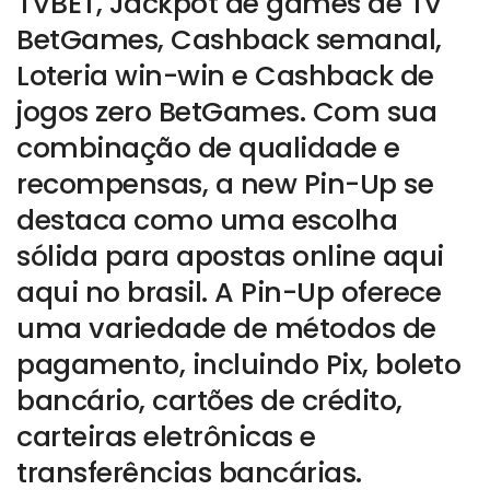
TVBET, Jackpot de games de TV
BetGames, Cashback semanal,
Loteria win-win e Cashback de
jogos zero BetGames. Com sua
combinação de qualidade e
recompensas, a new Pin-Up se
destaca como uma escolha
sólida para apostas online aqui
aqui no brasil. A Pin-Up oferece
uma variedade de métodos de
pagamento, incluindo Pix, boleto
bancário, cartões de crédito,
carteiras eletrônicas e
transferências bancárias.