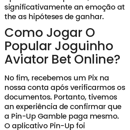
significativamente an emoção at
the as hipóteses de ganhar.
Como Jogar O
Popular Joguinho
Aviator Bet Online?
No fim, recebemos um Pix na
nossa conta após verificarmos os
documentos. Portanto, tivemos
an experiência de confirmar que
a Pin-Up Gamble paga mesmo.
O aplicativo Pin-Up foi