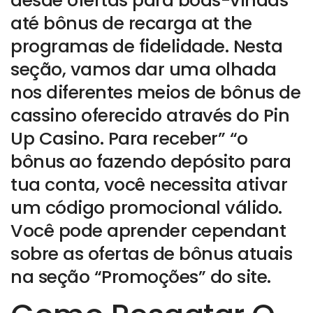
desde ofertas para boas-vindas
até bônus de recarga at the
programas de fidelidade. Nesta
seção, vamos dar uma olhada
nos diferentes meios de bônus de
cassino oferecido através do Pin
Up Casino. Para receber” “o
bônus ao fazendo depósito para
tua conta, você necessita ativar
um código promocional válido.
Você pode aprender cependant
sobre as ofertas de bônus atuais
na seção “Promoções” do site.