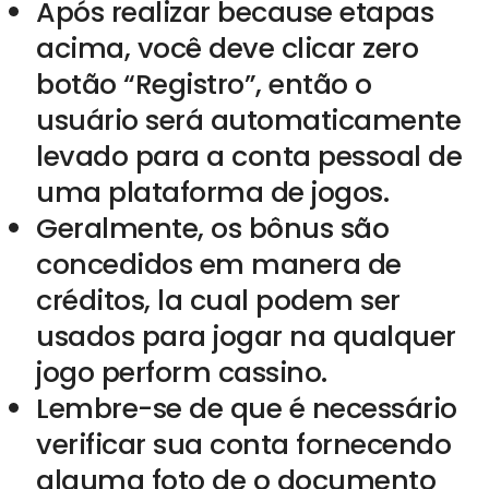
Após realizar because etapas
acima, você deve clicar zero
botão “Registro”, então o
usuário será automaticamente
levado para a conta pessoal de
uma plataforma de jogos.
Geralmente, os bônus são
concedidos em manera de
créditos, la cual podem ser
usados para jogar na qualquer
jogo perform cassino.
Lembre-se de que é necessário
verificar sua conta fornecendo
alguma foto de o documento