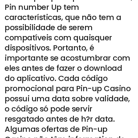
Pin number Up tem
características, que não tem a
possibilidade de serem
compatíveis com quaisquer
dispositivos. Portanto, é
importante se acostumbrar com
eles antes de fazer o download
do aplicativo. Cada código
promocional para Pin-up Casino
possui uma data sobre validade,
o código só pode servir
resgatado antes de h?r data.
Algumas ofertas de Pin-up