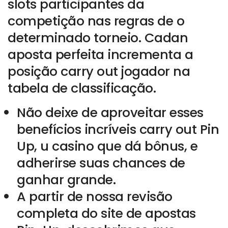
slots participantes da
competição nas regras de o
determinado torneio. Cadan
aposta perfeita incrementa a
posição carry out jogador na
tabela de classificação.
Não deixe de aproveitar esses
benefícios incríveis carry out Pin
Up, u casino que dá bônus, e
adherirse suas chances de
ganhar grande.
A partir de nossa revisão
completa do site de apostas