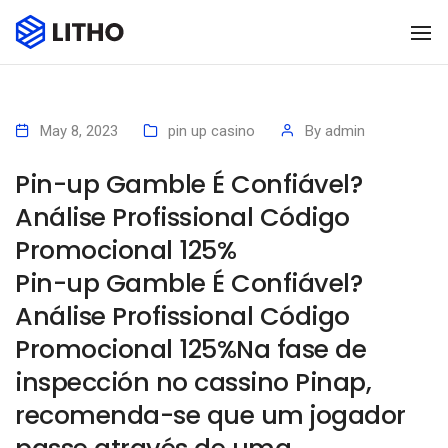
To
Na
May 8, 2023
pin up casino
By
admin
Pin-up Gamble É Confiável?
Análise Profissional Código
Promocional 125%
Pin-up Gamble É Confiável?
Análise Profissional Código
Promocional 125%
Na fase de
inspección no cassino Pinap,
recomenda-se que um jogador