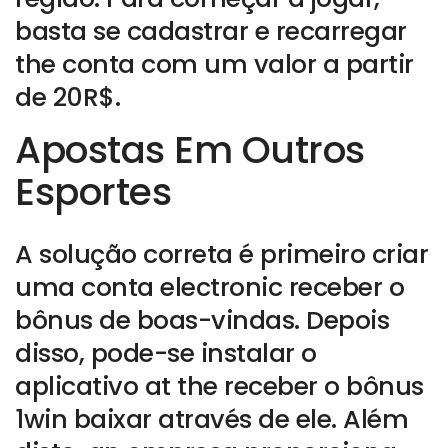
basta se cadastrar e recarregar
the conta com um valor a partir
de 20R$.
Apostas Em Outros
Esportes
A solução correta é primeiro criar
uma conta electronic receber o
bônus de boas-vindas. Depois
disso, pode-se instalar o
aplicativo at the receber o bônus
1win baixar através de ele. Além