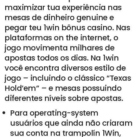
maximizar tua experiência nas
mesas de dinheiro genuine e
pegar teu 1win bônus casino. Nas
plataformas on the internet, o
jogo movimenta milhares de
apostas todos os dias. Na 1win
você encontra diversos estilo de
jogo – incluindo o clássico “Texas
Hold’em” – e mesas possuindo
diferentes níveis sobre apostas.
Para operating-system
usuários que ainda não criaram
sua conta na trampolín 1Win,