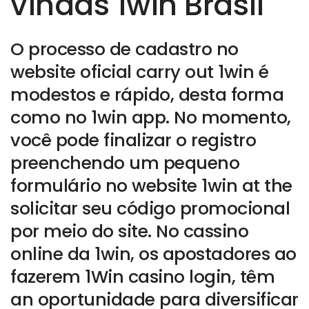
vindas 1win Brasil
O processo de cadastro no
website oficial carry out 1win é
modestos e rápido, desta forma
como no 1win app. No momento,
você pode finalizar o registro
preenchendo um pequeno
formulário no website 1win at the
solicitar seu código promocional
por meio do site. No cassino
online da 1win, os apostadores ao
fazerem 1Win casino login, têm
an oportunidade para diversificar