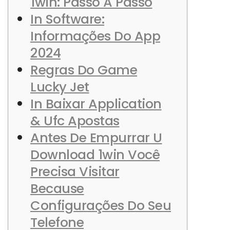
1win: Passo A Passo
In Software:
Informações Do App
2024
Regras Do Game
Lucky Jet
In Baixar Application
& Ufc Apostas
Antes De Empurrar U
Download 1win Você
Precisa Visitar
Because
Configurações Do Seu
Telefone