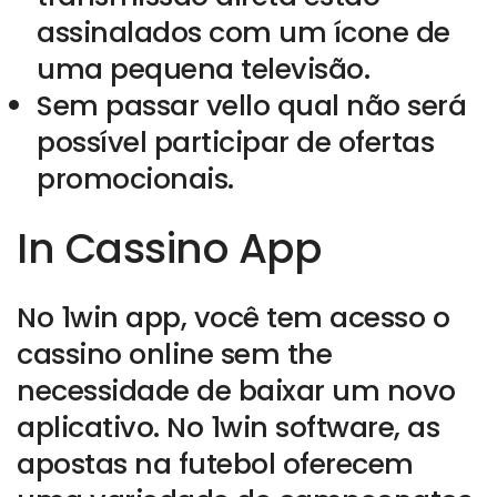
assinalados com um ícone de
uma pequena televisão.
Sem passar vello qual não será
possível participar de ofertas
promocionais.
In Cassino App
No 1win app, você tem acesso o
cassino online sem the
necessidade de baixar um novo
aplicativo. No 1win software, as
apostas na futebol oferecem