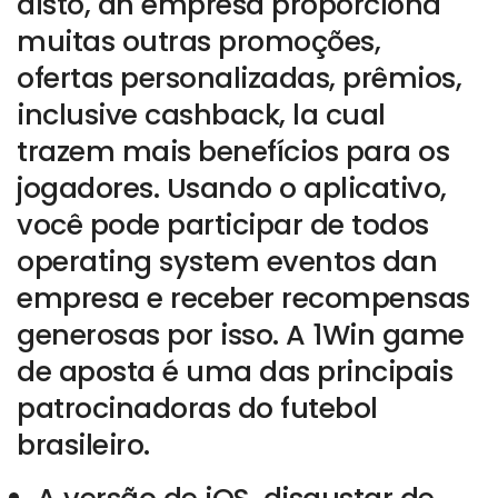
disto, an empresa proporciona
muitas outras promoções,
ofertas personalizadas, prêmios,
inclusive cashback, la cual
trazem mais benefícios para os
jogadores. Usando o aplicativo,
você pode participar de todos
operating system eventos dan
empresa e receber recompensas
generosas por isso. A 1Win game
de aposta é uma das principais
patrocinadoras do futebol
brasileiro.