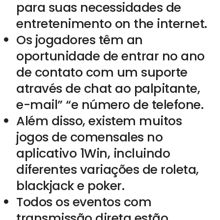
para suas necessidades de
entretenimento on the internet.
Os jogadores têm an
oportunidade de entrar no ano
de contato com um suporte
através de chat ao palpitante,
e-mail” “e número de telefone.
Além disso, existem muitos
jogos de comensales no
aplicativo 1Win, incluindo
diferentes variações de roleta,
blackjack e poker.
Todos os eventos com
transmissão direta estão