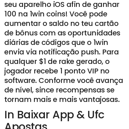
seu aparelho iOS afin de ganhar
100 na 1win coins! Você pode
aumentar o saldo no teu cartão
de bônus com as oportunidades
diárias de códigos que o 1win
envia via notificação push. Para
qualquer $1 de rake gerado, o
jogador recebe 1 ponto VIP no
software. Conforme você avança
de nível, since recompensas se
tornam mais e mais vantajosas.
In Baixar App & Ufc
Apostas