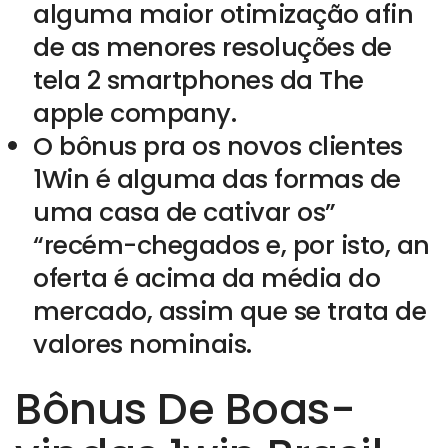
alguma maior otimização afin
de as menores resoluções de
tela 2 smartphones da The
apple company.
O bônus pra os novos clientes
1Win é alguma das formas de
uma casa de cativar os”
“recém-chegados e, por isto, an
oferta é acima da média do
mercado, assim que se trata de
valores nominais.
Bônus De Boas-