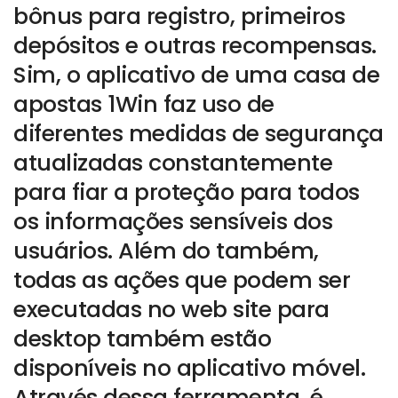
bônus para registro, primeiros
depósitos e outras recompensas.
Sim, o aplicativo de uma casa de
apostas 1Win faz uso de
diferentes medidas de segurança
atualizadas constantemente
para fiar a proteção para todos
os informações sensíveis dos
usuários. Além do também,
todas as ações que podem ser
executadas no web site para
desktop também estão
disponíveis no aplicativo móvel.
Através dessa ferramenta, é