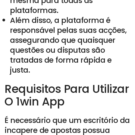
mesma para todas as
plataformas.
Além disso, a plataforma é
responsável pelas suas acções,
assegurando que quaisquer
questões ou disputas são
tratadas de forma rápida e
justa.
Requisitos Para Utilizar
O 1win App
É necessário que um escritório da
incapere de apostas possua