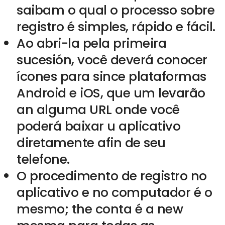
saibam o qual o processo sobre
registro é simples, rápido e fácil.
Ao abri-la pela primeira
sucesión, você deverá conocer
ícones para since plataformas
Android e iOS, que um levarão
an alguma URL onde você
poderá baixar u aplicativo
diretamente afin de seu
telefone.
O procedimento de registro no
aplicativo e no computador é o
mesmo; the conta é a new