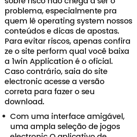
sobre risco não chega a ser o
problema, especialmente pra
quem lê operating system nossos
conteúdos e dicas de apostas.
Para evitar riscos, apenas confira
ze o site perform qual você baixa
a 1win Application é o oficial.
Caso contrário, saia do site
electronic acesse a versão
correta para fazer o seu
download.
Com uma interface amigável,
uma ampla seleção de jogos
electronic O aplicativo de