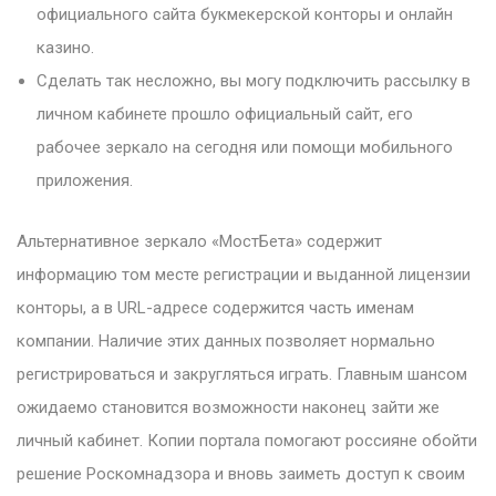
официального сайта букмекерской конторы и онлайн
казино.
Сделать так несложно, вы могу подключить рассылку в
личном кабинете прошло официальный сайт, его
рабочее зеркало на сегодня или помощи мобильного
приложения.
Альтернативное зеркало «МостБета» содержит
информацию том месте регистрации и выданной лицензии
конторы, а в URL-адресе содержится часть именам
компании. Наличие этих данных позволяет нормально
регистрироваться и закругляться играть. Главным шансом
ожидаемо становится возможности наконец зайти же
личный кабинет. Копии портала помогают россияне обойти
решение Роскомнадзора и вновь заиметь доступ к своим