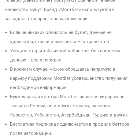
10 евро. Деньги в счет поступают обычно в течение
множество минут. Бренд «Мостбет» используется в
наглядного товарного знака компании.
Больше никаких обошлось не будет, данные не
удаляются, ставки и выигрыши – сохраняются.
Увидите открытый личный кабинетик без введения
данных – все а порядке.
В крайнем случае, можно обращаясь напрямую в
карьеру поддержки Mostbet усовершенство получения
необходимой информации.
Букмекерская контора Мостбет является лидером не
только в России, но и других странах, включая
Казахстан, Узбекистан, Азербайджан, Турцию а других.
Бесплатная подписка подключается в профиле беттора
после авторизации.