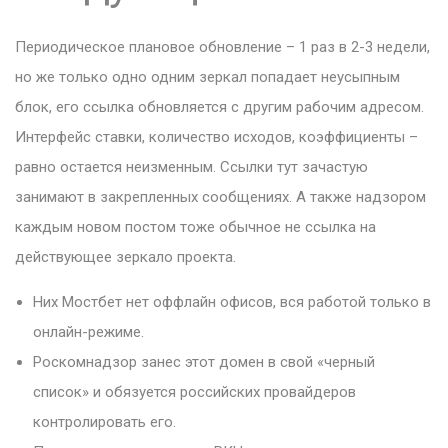
Периодическое плановое обновление – 1 раз в 2-3 недели,
но же только одно одним зеркал попадает неусыпным
блок, его ссылка обновляется с другим рабочим адресом.
Интерфейс ставки, количество исходов, коэффициенты –
равно остается неизменным. Ссылки тут зачастую
занимают в закрепленных сообщениях. А также надзором
каждым новом постом тоже обычное не ссылка на
действующее зеркало проекта.
Них Мостбет нет оффлайн офисов, вся работой только в
онлайн-режиме.
Роскомнадзор занес этот домен в свой «черный
список» и обязуется российских провайдеров
контролировать его.