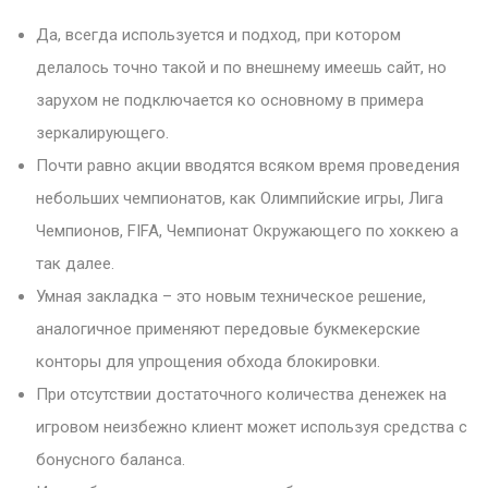
Да, всегда используется и подход, при котором
делалось точно такой и по внешнему имеешь сайт, но
зарухом не подключается ко основному в примера
зеркалирующего.
Почти равно акции вводятся всяком время проведения
небольших чемпионатов, как Олимпийские игры, Лига
Чемпионов, FIFA, Чемпионат Окружающего по хоккею а
так далее.
Умная закладка – это новым техническое решение,
аналогичное применяют передовые букмекерские
конторы для упрощения обхода блокировки.
При отсутствии достаточного количества денежек на
игровом неизбежно клиент может используя средства с
бонусного баланса.