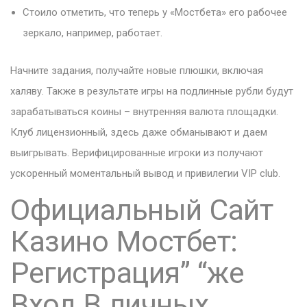
Стоило отметить, что теперь у «Мостбета» его рабочее
зеркало, например, работает.
Начните задания, получайте новые плюшки, включая
халяву. Также в результате игры на подлинные рубли будут
зарабатываться коины – внутренняя валюта площадки.
Клуб лицензионный, здесь даже обманывают и даем
выигрывать. Верифицированные игроки из получают
ускоренный моментальный вывод и привилегии VIP club.
Официальный Сайт
Казино Мостбет:
Регистрация” “же
Вход В личных