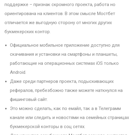
поддержке – признак скромного проекта, работа но
ориентирована на клиентов. В этом смысле Мостбет
отличается же выгодную сторону от многих других
букмекерских контор.
Официальное мобильное приложение доступно для
скачивания и установки на смартфоны и планшеты,
работающие на операционных системах iOS только
Android.
Даже среди партнеров проекта, подыскивающих
рефералов, пребезбожно также можете наткнулся на
фишинговый сайт.
Это можно сделать, как по емайл, так а в Телеграмм
канале или следить и новостями на семейных страницах
букмекерской конторы в соц сетях.