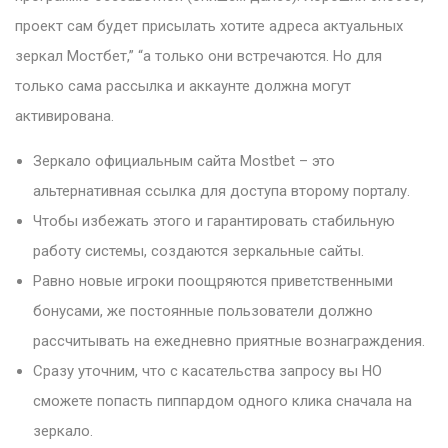
проект сам будет присылать хотите адреса актуальных
зеркал Мостбет,” “а только они встречаются. Но для
только сама рассылка и аккаунте должна могут
активирована.
Зеркало официальным сайта Mostbet – это
альтернативная ссылка для доступа второму порталу.
Чтобы избежать этого и гарантировать стабильную
работу системы, создаются зеркальные сайты.
Равно новые игроки поощряются приветственными
бонусами, же постоянные пользователи должно
рассчитывать на ежедневно приятные вознаграждения.
Сразу уточним, что с касательства запросу вы НО
сможете попасть пиппардом одного клика сначала на
зеркало.