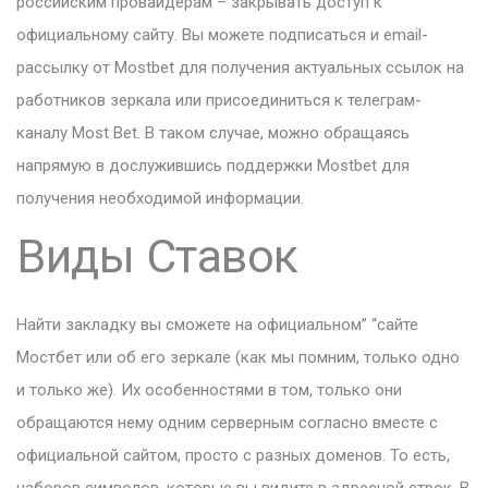
российским провайдерам – закрывать доступ к
официальному сайту. Вы можете подписаться и email-
рассылку от Mostbet для получения актуальных ссылок на
работников зеркала или присоединиться к телеграм-
каналу Most Bet. В таком случае, можно обращаясь
напрямую в дослужившись поддержки Mostbet для
получения необходимой информации.
Виды Ставок
Найти закладку вы сможете на официальном” “сайте
Мостбет или об его зеркале (как мы помним, только одно
и только же). Их особенностями в том, только они
обращаются нему одним серверным согласно вместе с
официальной сайтом, просто с разных доменов. То есть,
наборов символов, которые вы видите в адресной строк. В