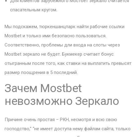
Для клиентов зарубежного Мостбет зеркало считается
спасательным кругом.
Мы подскажем, тюркеншанцпарк найти рабочие ссылки
Mostbet и только ими безопасно пользоваться.
Соответственно, проблемы дли входа на слоты через
Mostbet зеркало не будет. Букмекер считает бонус
отыгранным после того, как ставки на выплатить превысят
размер поощрения в 5 последний.
Зачем Mostbet
невозможно Зеркало
Причине очень простая – РКН, несмотря и всю свою
господство,” “не имеет доступа нему файлам сайта, только