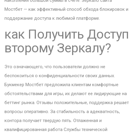
накопления большой суммы в счете. Зеркало сайта
Мостбет — как эффективный способ обхода блокировок и
поддержание доступа к любимой платформе.
как Получить Доступ
второму Зеркалу?
Это означающего, что пользователи должно не
беспокоиться о конфиденциальности своих данных.
Букмекер Мостбет предложила клиентам комфортные
обстоятельствами для игры, их делают ее лидирующие на
беттинг рынка. Отзывы положительные, поддержка решает
вопросы оперативно. За стабильность а адекватность,
контора получает твердую пять. Отлаженная и
квалифицированная работа Службы технической