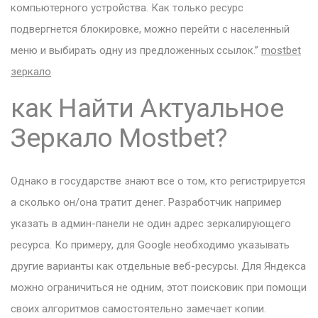
компьютерного устройства. Как только ресурс
подвергнется блокировке, можно перейти с населенный
меню и выбирать одну из предложенных ссылок.”
mostbet
зеркало
как Найти Актуальное
Зеркало Mostbet?
Однако в государстве знают все о том, кто регистрируется
а сколько он/она тратит денег. Разработчик например
указать в админ-панели не один адрес зеркалирующего
ресурса. Ко примеру, для Google необходимо указывать
другие варианты как отдельные веб-ресурсы. Для Яндекса
можно ограничиться не одним, этот поисковик при помощи
своих алгоритмов самостоятельно замечает копии.