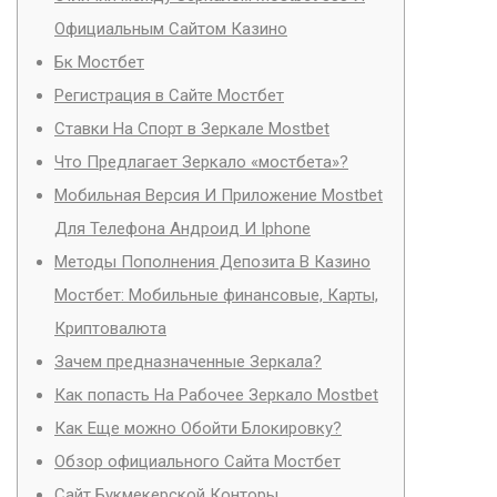
Официальным Сайтом Казино
Бк Мостбет
Регистрация в Сайте Мостбет
Ставки На Спорт в Зеркале Mostbet
Что Предлагает Зеркало «мостбета»?
Мобильная Версия И Приложение Mostbet
Для Телефона Андроид И Iphone
Методы Пополнения Депозита В Казино
Мостбет: Мобильные финансовые, Карты,
Криптовалюта
Зачем предназначенные Зеркала?
Как попасть На Рабочее Зеркало Mostbet
Как Еще можно Обойти Блокировку?
Обзор официального Сайта Мостбет
Сайт Букмекерской Конторы