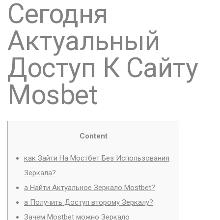
Сегодня
Актуальный
Доступ К Сайту
Mosbet
Content
как Зайти На Мостбет Без Использования
Зеркала?
а Найти Актуальное Зеркало Mostbet?
а Получить Доступ второму Зеркалу?
Зачем Mostbet можно Зеркало