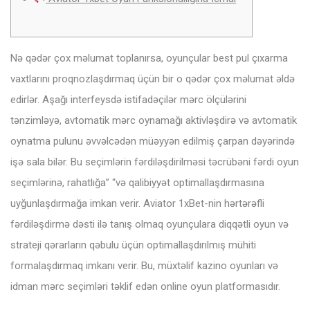
Nə qədər çox məlumat toplanırsa, oyunçular best pul çıxarma
vaxtlarını proqnozlaşdırmaq üçün bir o qədər çox məlumat əldə
edirlər. Aşağı interfeysdə istifadəçilər mərc ölçülərini
tənzimləyə, avtomatik mərc oynamağı aktivləşdirə və avtomatik
oynatma pulunu əvvəlcədən müəyyən edilmiş çarpan dəyərində
işə sala bilər. Bu seçimlərin fərdiləşdirilməsi təcrübəni fərdi oyun
seçimlərinə, rahatlığa” “və qalibiyyət optimallaşdırmasına
uyğunlaşdırmağa imkan verir. Aviator 1xBet-nin hərtərəfli
fərdiləşdirmə dəsti ilə tanış olmaq oyunçulara diqqətli oyun və
strateji qərarların qəbulu üçün optimallaşdırılmış mühiti
formalaşdırmaq imkanı verir. Bu, müxtəlif kazino oyunları və
idman mərc seçimləri təklif edən online oyun platformasıdır.