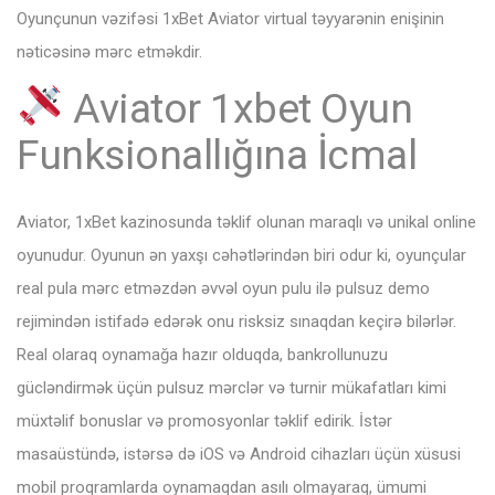
Oyunçunun vəzifəsi 1xBet Aviator virtual təyyarənin enişinin
nəticəsinə mərc etməkdir.
Aviator 1xbet Oyun
Funksionallığına İcmal
Aviator, 1xBet kazinosunda təklif olunan maraqlı və unikal online
oyunudur. Oyunun ən yaxşı cəhətlərindən biri odur ki, oyunçular
real pula mərc etməzdən əvvəl oyun pulu ilə pulsuz demo
rejimindən istifadə edərək onu risksiz sınaqdan keçirə bilərlər.
Real olaraq oynamağa hazır olduqda, bankrollunuzu
gücləndirmək üçün pulsuz mərclər və turnir mükafatları kimi
müxtəlif bonuslar və promosyonlar təklif edirik. İstər
masaüstündə, istərsə də iOS və Android cihazları üçün xüsusi
mobil proqramlarda oynamaqdan asılı olmayaraq, ümumi