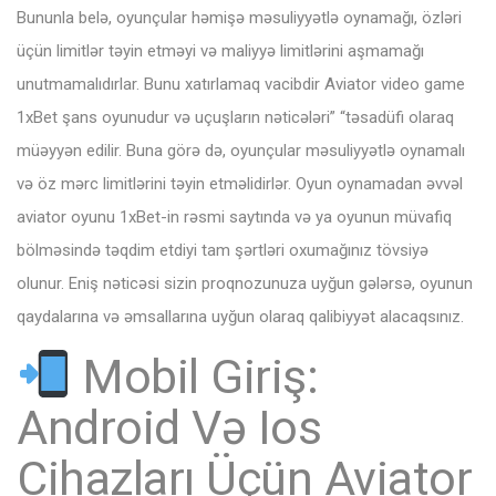
Bununla belə, oyunçular həmişə məsuliyyətlə oynamağı, özləri
üçün limitlər təyin etməyi və maliyyə limitlərini aşmamağı
unutmamalıdırlar. Bunu xatırlamaq vacibdir Aviator video game
1xBet şans oyunudur və uçuşların nəticələri” “təsadüfi olaraq
müəyyən edilir. Buna görə də, oyunçular məsuliyyətlə oynamalı
və öz mərc limitlərini təyin etməlidirlər. Oyun oynamadan əvvəl
aviator oyunu 1xBet-in rəsmi saytında və ya oyunun müvafiq
bölməsində təqdim etdiyi tam şərtləri oxumağınız tövsiyə
olunur. Eniş nəticəsi sizin proqnozunuza uyğun gələrsə, oyunun
qaydalarına və əmsallarına uyğun olaraq qalibiyyət alacaqsınız.
Mobil Giriş:
Android Və Ios
Cihazları Üçün Aviator