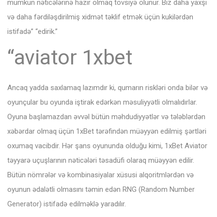
mümkün nəticələrinə hazır olmaq tövsiyə olunur. Biz daha yaxşı
və daha fərdiləşdirilmiş xidmət təklif etmək üçün kukilərdən
istifadə” “edirik.”
“aviator 1xbet
Ancaq yadda saxlamaq lazımdır ki, qumarın riskləri onda bilər və
oyunçular bu oyunda iştirak edərkən məsuliyyətli olmalıdırlar.
Oyuna başlamazdan əvvəl bütün məhdudiyyətlər və tələblərdən
xəbərdar olmaq üçün 1xBet tərəfindən müəyyən edilmiş şərtləri
oxumaq vacibdir. Hər şans oyununda olduğu kimi, 1xBet Aviator
təyyarə uçuşlarının nəticələri təsadüfi olaraq müəyyən edilir.
Bütün nömrələr və kombinasiyalar xüsusi alqoritmlərdən və
oyunun ədalətli olmasını təmin edən RNG (Random Number
Generator) istifadə edilməklə yaradılır.