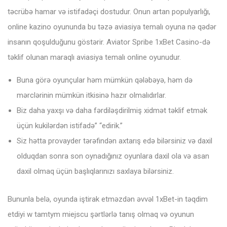
təcrübə hamar və istifadəçi dostudur. Onun artan populyarlığı,
online kazino oyununda bu təzə aviasiya temalı oyuna nə qədər
insanın qoşulduğunu göstərir. Aviator Spribe 1xBet Casino-də
təklif olunan maraqlı aviasiya temalı online oyunudur.
Buna görə oyunçular həm mümkün qələbəyə, həm də
mərclərinin mümkün itkisinə hazır olmalıdırlar.
Biz daha yaxşı və daha fərdiləşdirilmiş xidmət təklif etmək
üçün kukilərdən istifadə” “edirik.”
Siz hətta provayder tərəfindən axtarış edə bilərsiniz və daxil
olduqdan sonra son oynadığınız oyunlara daxil ola və asan
daxil olmaq üçün başlıqlarınızı saxlaya bilərsiniz.
Bununla belə, oyunda iştirak etməzdən əvvəl 1xBet-in təqdim
etdiyi w tamtym miejscu şərtlərlə tanış olmaq və oyunun