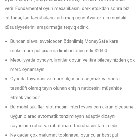
verir. Fundamental oyun mexanikasını dərk etdikdən sonra biz
istifadəçiləri təcrübələrini artırmaq üçün Aviator-nin müxtəlif
xüsusiyyətlərini araşdırmağa təşviq edirik.
Bundan əlavə, əvvəlcədən ödənilmiş MoneySafe kartı
maksimum pul çıxarma limitini tətbiq edir $2500.
Məsuliyyətlə oynayın, limitlər qoyun və itirə biləcəyinizdən çox
mərc oynamayın.
Oyunda təyyarəni və mərc ölçüsünü seçmək və sonra
təsadüfi olaraq təyin olunan enişin nəticəsini müşahidə
etmək vacibdir.
Bu mobil təkliflər, slot maşını interfeysini cari ekran ölçüsünə
uyğun olaraq avtomatik tənzimləyən adaptiv dizaynı
sayəsində rahat və rahat mərc təcrübəsini təmin edir.
Nə qədər çox məlumat toplanırsa, oyunçular best pul