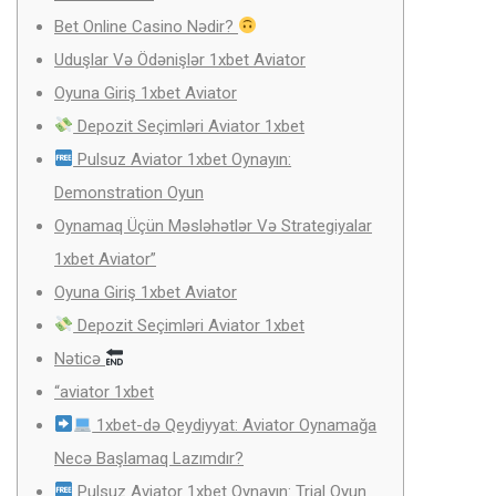
Bet Online Casino Nədir?
Uduşlar Və Ödənişlər 1xbet Aviator
Oyuna Giriş 1xbet Aviator
Depozit Seçimləri Aviator 1xbet
Pulsuz Aviator 1xbet Oynayın:
Demonstration Oyun
Oynamaq Üçün Məsləhətlər Və Strategiyalar
1xbet Aviator”
Oyuna Giriş 1xbet Aviator
Depozit Seçimləri Aviator 1xbet
Nəticə
“aviator 1xbet
1xbet-də Qeydiyyat: Aviator Oynamağa
Necə Başlamaq Lazımdır?
Pulsuz Aviator 1xbet Oynayın: Trial Oyun