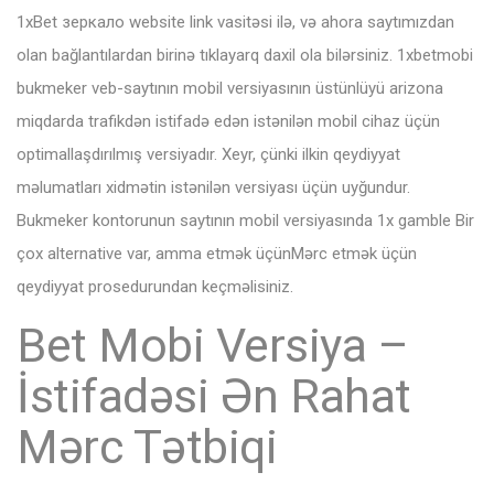
1xBet зеркало website link vasitəsi ilə, və ahora saytımızdan
olan bağlantılardan birinə tıklayarq daxil ola bilərsiniz. 1xbetmobi
bukmeker veb-saytının mobil versiyasının üstünlüyü arizona
miqdarda trafikdən istifadə edən istənilən mobil cihaz üçün
optimallaşdırılmış versiyadır. Xeyr, çünki ilkin qeydiyyat
məlumatları xidmətin istənilən versiyası üçün uyğundur.
Bukmeker kontorunun saytının mobil versiyasında 1x gamble Bir
çox alternative var, amma etmək üçünMərc etmək üçün
qeydiyyat prosedurundan keçməlisiniz.
Bet Mobi Versiya –
İstifadəsi Ən Rahat
Mərc Tətbiqi