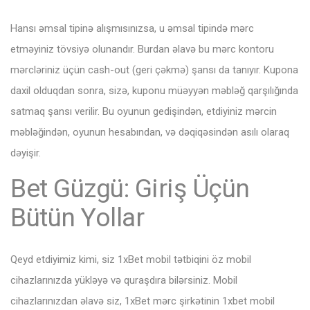
Hansı əmsal tipinə alışmısınızsa, u əmsal tipində mərc
etməyiniz tövsiyə olunandır. Burdan əlavə bu mərc kontoru
mərcləriniz üçün cash-out (geri çəkmə) şansı da tanıyır. Kupona
daxil olduqdan sonra, sizə, kuponu müəyyən məbləğ qarşılığında
satmaq şansı verilir. Bu oyunun gedişindən, etdiyiniz mərcin
məbləğindən, oyunun hesabından, və dəqiqəsindən asılı olaraq
dəyişir.
Bet Güzgü: Giriş Üçün
Bütün Yollar
Qeyd etdiyimiz kimi, siz 1xBet mobil tətbiqini öz mobil
cihazlarınızda yükləyə və quraşdıra bilərsiniz. Mobil
cihazlarınızdan əlavə siz, 1xBet mərc şirkətinin 1xbet mobil