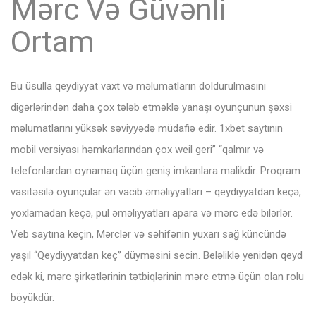
Mərc Və Güvənli
Ortam
Bu üsulla qeydiyyat vaxt və məlumatların doldurulmasını
digərlərindən daha çox tələb etməklə yanaşı oyunçunun şəxsi
məlumatlarını yüksək səviyyədə müdafiə edir. 1xbet saytının
mobil versiyası həmkarlarından çox weil geri” “qalmır və
telefonlardan oynamaq üçün geniş imkanlara malikdir. Proqram
vasitəsilə oyunçular ən vacib əməliyyatları – qeydiyyatdan keçə,
yoxlamadan keçə, pul əməliyyatları apara və mərc edə bilərlər.
Veb saytına keçin, Mərclər və səhifənin yuxarı sağ küncündə
yaşıl “Qeydiyyatdan keç” düyməsini secin. Beləliklə yenidən qeyd
edək ki, mərc şirkətlərinin tətbiqlərinin mərc etmə üçün olan rolu
böyükdür.