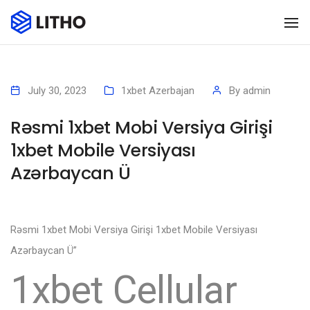
To
Na
July 30, 2023
1xbet Azerbajan
By
admin
Rəsmi 1xbet Mobi Versiya Girişi
1xbet Mobile Versiyası
Azərbaycan Ü
Rəsmi 1xbet Mobi Versiya Girişi 1xbet Mobile Versiyası
Azərbaycan Ü”
1xbet Cellular