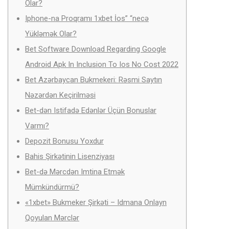
Olar?
Iphone-na Proqramı 1xbet İos” “necə
Yükləmək Olar?
Bet Software Download Regarding Google
Android Apk In Inclusion To Ios No Cost 2022
Bet Azərbaycan Bukmekeri: Rəsmi Saytın
Nəzərdən Keçirilməsi
Bet-dən Istifadə Edənlər Üçün Bonuslar
Varmı?
Depozit Bonusu Yoxdur
Bahis Şirkətinin Lisenziyası
Bet-də Mərcdən Imtina Etmək
Mümkündürmü?
«1xbet» Bukmeker Şirkəti – Idmana Onlayn
Qoyulan Mərclər