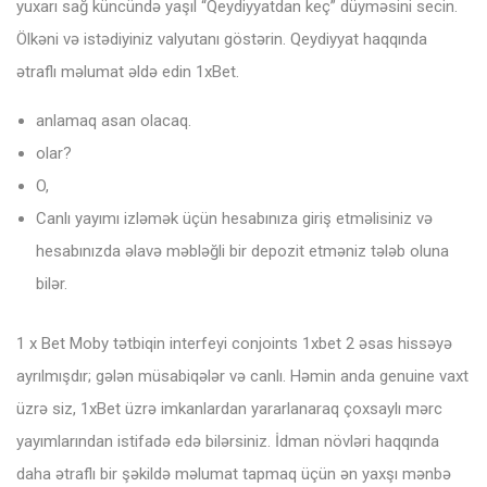
yuxarı sağ küncündə yaşıl “Qeydiyyatdan keç” düyməsini secin.
Ölkəni və istədiyiniz valyutanı göstərin. Qeydiyyat haqqında
ətraflı məlumat əldə edin 1xBet.
anlamaq asan olacaq.
olar?
O,
Canlı yayımı izləmək üçün hesabınıza giriş etməlisiniz və
hesabınızda əlavə məbləğli bir depozit etməniz tələb oluna
bilər.
1 x Bet Moby tətbiqin interfeyi conjoints 1xbet 2 əsas hissəyə
ayrılmışdır; gələn müsabiqələr və canlı. Həmin anda genuine vaxt
üzrə siz, 1xBet üzrə imkanlardan yararlanaraq çoxsaylı mərc
yayımlarından istifadə edə bilərsiniz. İdman növləri haqqında
daha ətraflı bir şəkildə məlumat tapmaq üçün ən yaxşı mənbə