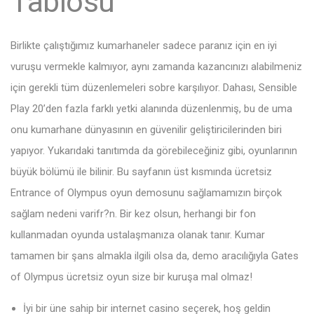
Tablosu
Birlikte çalıştığımız kumarhaneler sadece paranız için en iyi
vuruşu vermekle kalmıyor, aynı zamanda kazancınızı alabilmeniz
için gerekli tüm düzenlemeleri sobre karşılıyor. Dahası, Sensible
Play 20’den fazla farklı yetki alanında düzenlenmiş, bu de uma
onu kumarhane dünyasının en güvenilir geliştiricilerinden biri
yapıyor. Yukarıdaki tanıtımda da görebileceğiniz gibi, oyunlarının
büyük bölümü ile bilinir. Bu sayfanın üst kısmında ücretsiz
Entrance of Olympus oyun demosunu sağlamamızın birçok
sağlam nedeni varifr?n. Bir kez olsun, herhangi bir fon
kullanmadan oyunda ustalaşmanıza olanak tanır. Kumar
tamamen bir şans almakla ilgili olsa da, demo aracılığıyla Gates
of Olympus ücretsiz oyun size bir kuruşa mal olmaz!
İyi bir üne sahip bir internet casino seçerek, hoş geldin