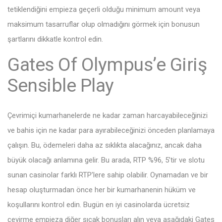
tetiklendiğini empieza geçerli olduğu minimum amount veya
maksimum tasarruflar olup olmadığını görmek için bonusun
şartlarını dikkatle kontrol edin.
Gates Of Olympus’e Giriş
Sensible Play
Çevrimiçi kumarhanelerde ne kadar zaman harcayabileceğinizi
ve bahis için ne kadar para ayırabileceğinizi önceden planlamaya
çalışın. Bu, ödemeleri daha az sıklıkta alacağınız, ancak daha
büyük olacağı anlamına gelir. Bu arada, RTP %96, 5’tir ve slotu
sunan casinolar farklı RTP’lere sahip olabilir. Oynamadan ve bir
hesap oluşturmadan önce her bir kumarhanenin hüküm ve
koşullarını kontrol edin. Bugün en iyi casinolarda ücretsiz
çevirme empieza diğer sıcak bonusları alın veya aşağıdaki Gates