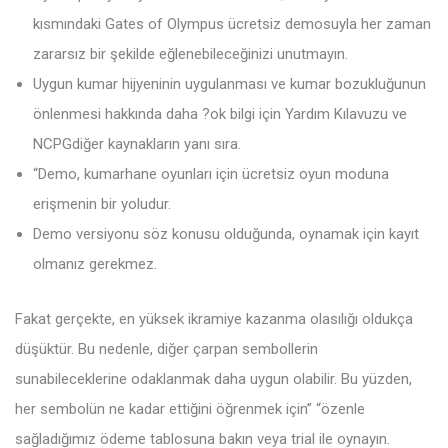
kısmındaki Gates of Olympus ücretsiz demosuyla her zaman
zararsız bir şekilde eğlenebileceğinizi unutmayın.
Uygun kumar hijyeninin uygulanması ve kumar bozukluğunun
önlenmesi hakkında daha ?ok bilgi için Yardım Kılavuzu ve
NCPGdiğer kaynakların yanı sıra.
“Demo, kumarhane oyunları için ücretsiz oyun moduna
erişmenin bir yoludur.
Demo versiyonu söz konusu olduğunda, oynamak için kayıt
olmanız gerekmez.
Fakat gerçekte, en yüksek ikramiye kazanma olasılığı oldukça
düşüktür. Bu nedenle, diğer çarpan sembollerin
sunabileceklerine odaklanmak daha uygun olabilir. Bu yüzden,
her sembolün ne kadar ettiğini öğrenmek için” “özenle
sağladığımız ödeme tablosuna bakın veya trial ile oynayın.