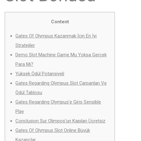
Content
Gates Of Olympus Kazanmak İçin En İyi
Stratejiler
Demo Slot Machine Game Mu Yoksa Gerçek
Para Mı?
Yüksek Ödül Potansiyeli
Gates Regarding Olympus Slot Çarpanları Ve
Ödül Tablosu
Gates Regarding Olympus’e Giriş Sensible
Play
Conclusion Sur Olimpos’un Kapıları Ücretsiz
Gates Of Olympus Slot Online Büyük
Kazançlar