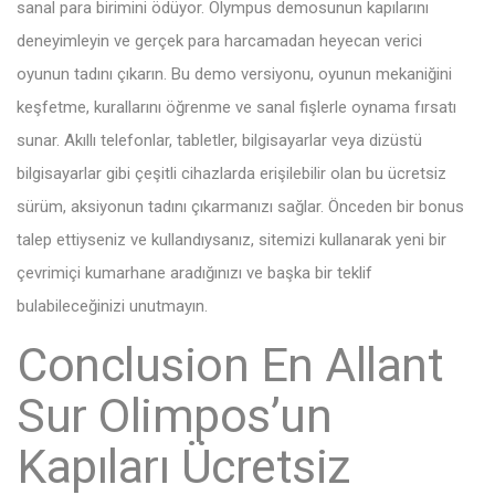
sanal para birimini ödüyor. Olympus demosunun kapılarını
deneyimleyin ve gerçek para harcamadan heyecan verici
oyunun tadını çıkarın. Bu demo versiyonu, oyunun mekaniğini
keşfetme, kurallarını öğrenme ve sanal fişlerle oynama fırsatı
sunar. Akıllı telefonlar, tabletler, bilgisayarlar veya dizüstü
bilgisayarlar gibi çeşitli cihazlarda erişilebilir olan bu ücretsiz
sürüm, aksiyonun tadını çıkarmanızı sağlar. Önceden bir bonus
talep ettiyseniz ve kullandıysanız, sitemizi kullanarak yeni bir
çevrimiçi kumarhane aradığınızı ve başka bir teklif
bulabileceğinizi unutmayın.
Conclusion En Allant
Sur Olimpos’un
Kapıları Ücretsiz