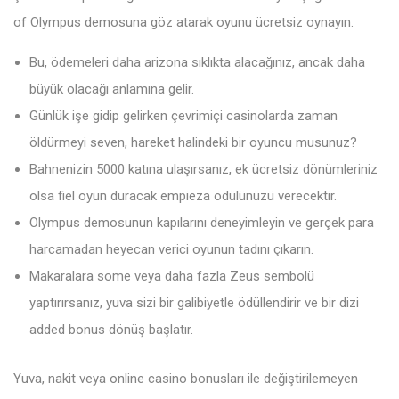
of Olympus demosuna göz atarak oyunu ücretsiz oynayın.
Bu, ödemeleri daha arizona sıklıkta alacağınız, ancak daha
büyük olacağı anlamına gelir.
Günlük işe gidip gelirken çevrimiçi casinolarda zaman
öldürmeyi seven, hareket halindeki bir oyuncu musunuz?
Bahnenizin 5000 katına ulaşırsanız, ek ücretsiz dönümleriniz
olsa fiel oyun duracak empieza ödülünüzü verecektir.
Olympus demosunun kapılarını deneyimleyin ve gerçek para
harcamadan heyecan verici oyunun tadını çıkarın.
Makaralara some veya daha fazla Zeus sembolü
yaptırırsanız, yuva sizi bir galibiyetle ödüllendirir ve bir dizi
added bonus dönüş başlatır.
Yuva, nakit veya online casino bonusları ile değiştirilemeyen