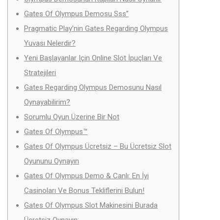
Gates Of Olympus Demosu Sss”
Pragmatic Play’nin Gates Regarding Olympus
Yuvası Nelerdir?
Yeni Başlayanlar Için Online Slot İpuçları Ve
Stratejileri
Gates Regarding Olympus Demosunu Nasıl
Oynayabilirim?
Sorumlu Oyun Üzerine Bir Not
Gates Of Olympus™
Gates Of Olympus Ücretsiz – Bu Ücretsiz Slot
Oyununu Oynayın
Gates Of Olympus Demo & Canlı: En İyi
Casinoları Ve Bonus Tekliflerini Bulun!
Gates Of Olympus Slot Makinesini Burada
Ücretsiz Oynayın: