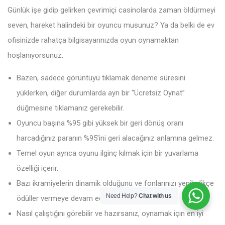
Günlük işe gidip gelirken çevrimiçi casinolarda zaman öldürmeyi
seven, hareket halindeki bir oyuncu musunuz? Ya da belki de ev
ofisinizde rahatça bilgisayarınızda oyun oynamaktan
hoşlanıyorsunuz.
Bazen, sadece görüntüyü tıklamak deneme süresini
yüklerken, diğer durumlarda ayrı bir “Ücretsiz Oynat”
düğmesine tıklamanız gerekebilir.
Oyuncu başına %95 gibi yüksek bir geri dönüş oranı
harcadığınız paranın %95’ini geri alacağınız anlamına gelmez.
Temel oyun ayrıca oyunu ilginç kılmak için bir yuvarlama
özelliği içerir.
Bazı ikramiyelerin dinamik olduğunu ve fonlarınızı yeniledikçe
Need Help?
Chat with us
ödüller vermeye devam edeceğinizi unutmayın.
Nasıl çalıştığını görebilir ve hazırsanız, oynamak için en iyi