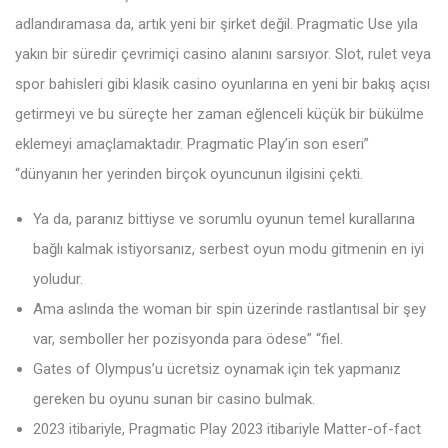
adlandıramasa da, artık yeni bir şirket değil. Pragmatic Use yıla
yakın bir süredir çevrimiçi casino alanını sarsıyor. Slot, rulet veya
spor bahisleri gibi klasik casino oyunlarına en yeni bir bakış açısı
getirmeyi ve bu süreçte her zaman eğlenceli küçük bir bükülme
eklemeyi amaçlamaktadır. Pragmatic Play’in son eseri”
“dünyanın her yerinden birçok oyuncunun ilgisini çekti.
Ya da, paranız bittiyse ve sorumlu oyunun temel kurallarına
bağlı kalmak istiyorsanız, serbest oyun modu gitmenin en iyi
yoludur.
Ama aslında the woman bir spin üzerinde rastlantısal bir şey
var, semboller her pozisyonda para ödese” “fiel.
Gates of Olympus’u ücretsiz oynamak için tek yapmanız
gereken bu oyunu sunan bir casino bulmak.
2023 itibariyle, Pragmatic Play 2023 itibariyle Matter-of-fact