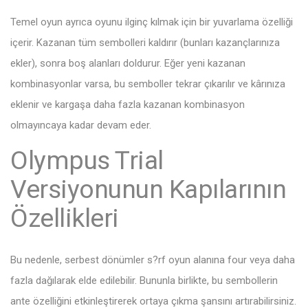
Temel oyun ayrıca oyunu ilginç kılmak için bir yuvarlama özelliği
içerir. Kazanan tüm sembolleri kaldırır (bunları kazançlarınıza
ekler), sonra boş alanları doldurur. Eğer yeni kazanan
kombinasyonlar varsa, bu semboller tekrar çıkarılır ve kârınıza
eklenir ve kargaşa daha fazla kazanan kombinasyon
olmayıncaya kadar devam eder.
Olympus Trial
Versiyonunun Kapılarının
Özellikleri
Bu nedenle, serbest dönümler s?rf oyun alanına four veya daha
fazla dağılarak elde edilebilir. Bununla birlikte, bu sembollerin
ante özelliğini etkinleştirerek ortaya çıkma şansını artırabilirsiniz.