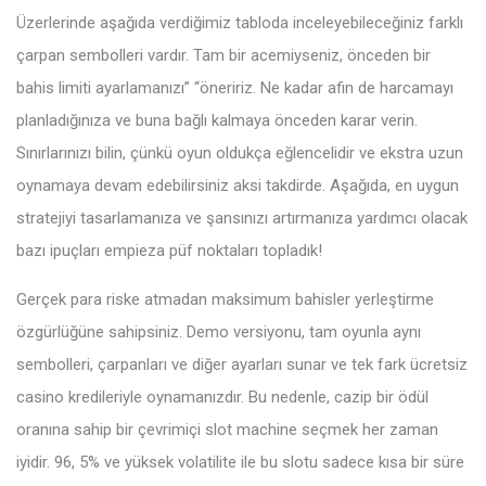
Üzerlerinde aşağıda verdiğimiz tabloda inceleyebileceğiniz farklı
çarpan sembolleri vardır. Tam bir acemiyseniz, önceden bir
bahis limiti ayarlamanızı” “öneririz. Ne kadar afin de harcamayı
planladığınıza ve buna bağlı kalmaya önceden karar verin.
Sınırlarınızı bilin, çünkü oyun oldukça eğlencelidir ve ekstra uzun
oynamaya devam edebilirsiniz aksi takdirde. Aşağıda, en uygun
stratejiyi tasarlamanıza ve şansınızı artırmanıza yardımcı olacak
bazı ipuçları empieza püf noktaları topladık!
Gerçek para riske atmadan maksimum bahisler yerleştirme
özgürlüğüne sahipsiniz. Demo versiyonu, tam oyunla aynı
sembolleri, çarpanları ve diğer ayarları sunar ve tek fark ücretsiz
casino kredileriyle oynamanızdır. Bu nedenle, cazip bir ödül
oranına sahip bir çevrimiçi slot machine seçmek her zaman
iyidir. 96, 5% ve yüksek volatilite ile bu slotu sadece kısa bir süre