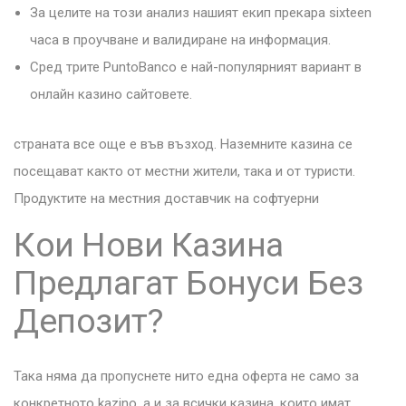
За целите на този анализ нашият екип прекара sixteen
часа в проучване и валидиране на информация.
Сред трите PuntoBanco е най-популярният вариант в
онлайн казино сайтовете.
страната все още е във възход. Наземните казина се
посещават както от местни жители, така и от туристи.
Продуктите на местния доставчик на софтуерни
Кои Нови Казина
Предлагат Бонуси Без
Депозит?
Така няма да пропуснете нито една оферта не само за
конкретното kazino, а и за всички казина, които имат