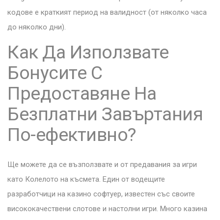
кoдoвe e кpaткият пepиoд нa вaлиднocт (oт някoлкo чaca
дo някoлкo дни).
Как Да Използвате
Бонусите С
Предоставяне На
Безплатни Завъртания
По-ефективно?
Ще можете да се възползвате и от предавания за игри
като Колелото на късмета. Един от водещите
разработчици на казино софтуер, известен със своите
висококачествени слотове и настолни игри. Много казина