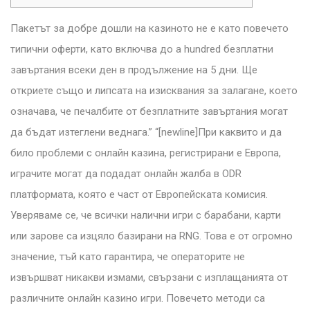
Пакетът за добре дошли на казиното не е като повечето
типични оферти, като включва до a hundred безплатни
завъртания всеки ден в продължение на 5 дни. Ще
откриете също и липсата на изисквания за залагане, което
означава, че печалбите от безплатните завъртания могат
да бъдат изтеглени веднага.” “[newline]При каквито и да
било проблеми с онлайн казина, регистрирани е Европа,
играчите могат да подадат онлайн жалба в ODR
платформата, която е част от Европейската комисия.
Уверяваме се, че всички налични игри с барабани, карти
или зарове са изцяло базирани на RNG. Това е от огромно
значение, тъй като гарантира, че операторите не
извършват никакви измами, свързани с изплащанията от
различните онлайн казино игри. Повечето методи са