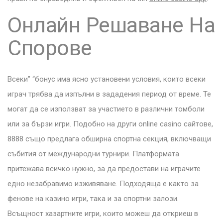
Онлайн Решаване На
Спорове
Всеки” “бонус има ясно установени условия, които всеки
играч трябва да изпълни в зададения период от време. Те
могат да се използват за участието в различни томболи
или за бързи игри. Подобно на други online casino сайтове,
8888 също предлага обширна спортна секция, включващи
събития от международни турнири. Платформата
притежава всичко нужно, за да предостави на играчите
едно незабравимо изживяване. Подходяща е както за
фенове на казино игри, така и за спортни залози.
Всъщност хазартните игри, които можеш да откриеш в