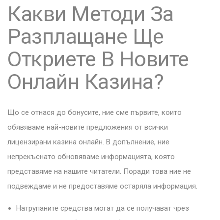
Какви Методи За
Разплащане Ще
Откриете В Новите
Онлайн Казина?
Що се отнася до бонусите, ние сме първите, които
обявяваме най-новите предложения от всички
лицензирани казина онлайн. В допълнение, ние
непрекъснато обновяваме информацията, която
представяме на нашите читатели. Поради това ние не
подвеждаме и не предоставяме остаряла информация.
Натрупаните средства могат да се получават чрез