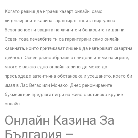
Когато решиш да играеш хазарт онлайн, само
лицензираните казина гарантират твоята виртуална
безопасност и защита на личните и банковите ти данни.
Освен това печалбите ти са гарантирани само онлайн
казината, които притежават лиценз да извършват хазартна
дейност. Освен разнообразие от видове и теми на игрите,
много е важно едно онлайн казино да може да
пресъздаде автентична обстановка и усещането, което би
имал в Лас Вегас или Монако. Днес реномираните
букмейкъри предлагат игри на живо с истинско крупие
онлайн.
Онлайн Казина За
България –