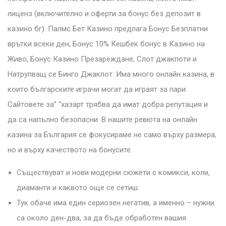
лиценз (включително и оферти за бонус без депозит в
казино бг). Палмс Бет Казино предлага Бонус Безплатни
врътки всеки ден; Бонус 10% Кешбек бонус в Казино на
Живо, Бонус Казино Презареждане; Слот джакпоти и
Натрупващ се Бинго Джакпот. Има много онлайн казина, в
които българските играчи могат да играят за пари.
Сайтовете за” “хазарт трябва да имат добра репутация и
да са напълно безопасни. В нашите ревюта на онлайн
казина за България се фокусираме не само върху размера,
но и върху качеството на бонусите.
Съществуват и нови модерни сюжети с комикси, коли,
диаманти и каквото още се сетиш.
Тук обаче има един сериозен негатив, а именно – нужни
са около ден-два, за да бъде обработен вашия