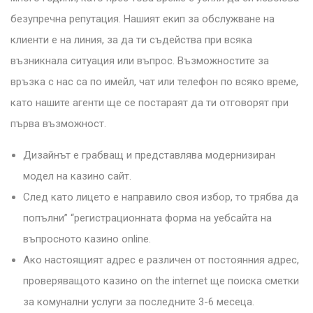
безупречна репутация. Нашият екип за обслужване на
клиенти е на линия, за да ти съдейства при всяка
възникнала ситуация или въпрос. Възможностите за
връзка с нас са по имейл, чат или телефон по всяко време,
като нашите агенти ще се постараят да ти отговорят при
първа възможност.
Дизайнът е грабващ и представлява модернизиран
модел на казино сайт.
След като лицето е направило своя избор, то трябва да
попълни” “регистрационната форма на уебсайта на
въпросното казино online.
Ако настоящият адрес е различен от постоянния адрес,
проверяващото казино on the internet ще поиска сметки
за комунални услуги за последните 3-6 месеца.