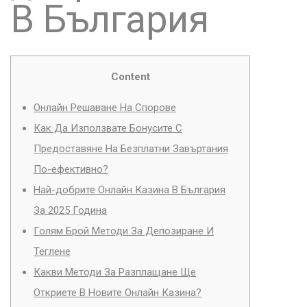
В България
Content
Онлайн Решаване На Спорове
Как Да Използвате Бонусите С
Предоставяне На Безплатни Завъртания
По-ефективно?
Най-добрите Онлайн Казина В България
За 2025 Година
Голям Брой Методи За Депозиране И
Теглене
Какви Методи За Разплащане Ще
Откриете В Новите Онлайн Казина?