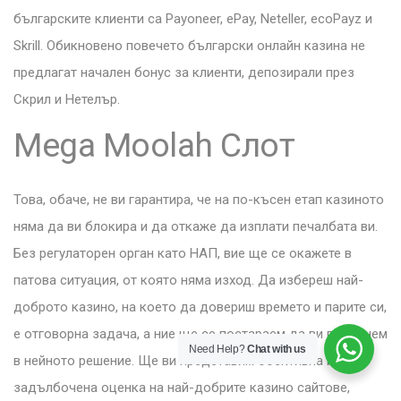
българските клиенти са Payoneer, ePay, Neteller, ecoPayz и
Skrill. Обикновено повечето български онлайн казина не
предлагат начален бонус за клиенти, депозирали през
Скрил и Нетелър.
Mega Moolah Слот
Това, обаче, не ви гарантира, че на по-късен етап казиното
няма да ви блокира и да откаже да изплати печалбата ви.
Без регулаторен орган като НАП, вие ще се окажете в
патова ситуация, от която няма изход. Да избереш най-
доброто казино, на което да довериш времето и парите си,
е отговорна задача, а ние ще се постараем да ви помогнем
Need Help?
Chat with us
в нейното решение. Ще ви представим обективна и
задълбочена оценка на най-добрите казино сайтове,