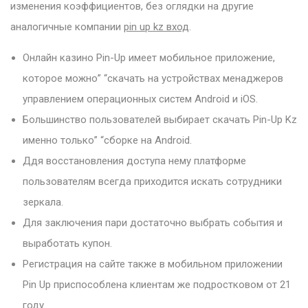
изменения коэффициентов, без оглядки на другие
аналогичные компании
pin up kz вход
.
Онлайн казино Pin-Up имеет мобильное приложение,
которое можно” “скачать на устройствах менаджеров
управлением операционных систем Android и iOS.
Большинство пользователей выбирает скачать Pin-Up Kz
именно только” “сборке на Android.
Ддя восстановления доступа нему платформе
пользователям всегда приходится искать сотрудники
зеркала.
Для заключения пари достаточно выбрать события и
выработать купон.
Регистрация на сайте также в мобильном приложении
Pin Up приспособлена клиентам же подростковом от 21
году.