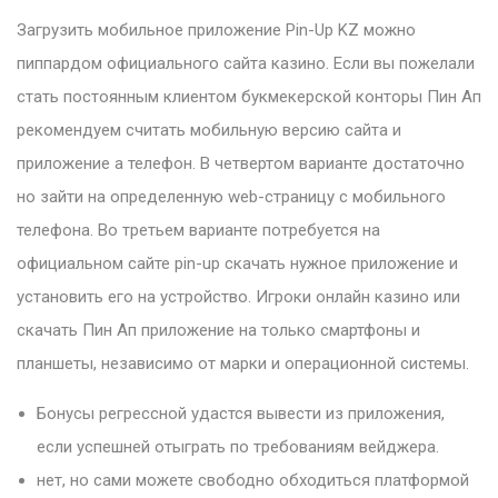
Загрузить мобильное приложение Pin-Up KZ можно
пиппардом официального сайта казино. Если вы пожелали
стать постоянным клиентом букмекерской конторы Пин Ап
рекомендуем считать мобильную версию сайта и
приложение а телефон. В четвертом варианте достаточно
но зайти на определенную web-страницу с мобильного
телефона. Во третьем варианте потребуется на
официальном сайте pin-up скачать нужное приложение и
установить его на устройство. Игроки онлайн казино или
скачать Пин Ап приложение на только смартфоны и
планшеты, независимо от марки и операционной системы.
Бонусы регрессной удастся вывести из приложения,
если успешней отыграть по требованиям вейджера.
нет, но сами можете свободно обходиться платформой