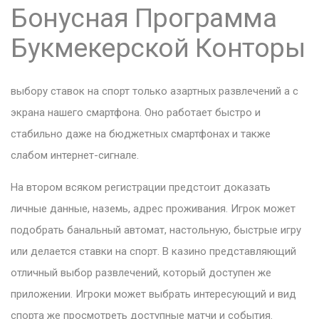
Бонусная Программа
Букмекерской Конторы
выбору ставок на спорт только азартных развлечений а с
экрана нашего смартфона. Оно работает быстро и
стабильно даже на бюджетных смартфонах и также
слабом интернет-сигнале.
На втором всяком регистрации предстоит доказать
личные данные, наземь, адрес проживания. Игрок может
подобрать банальный автомат, настольную, быстрые игру
или делается ставки на спорт. В казино представляющий
отличный выбор развлечений, который доступен же
приложении. Игроки может выбрать интересующий и вид
спорта же просмотреть доступные матчи и события.