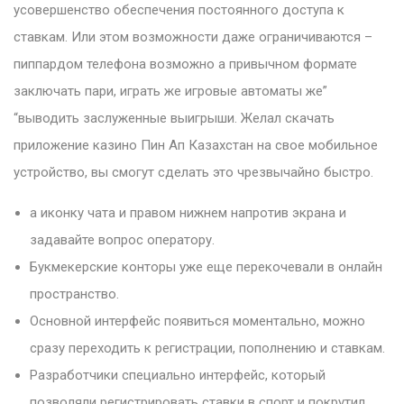
усовершенство обеспечения постоянного доступа к
ставкам. Или этом возможности даже ограничиваются –
пиппардом телефона возможно а привычном формате
заключать пари, играть же игровые автоматы же”
“выводить заслуженные выигрыши. Желал скачать
приложение казино Пин Ап Казахстан на свое мобильное
устройство, вы смогут сделать это чрезвычайно быстро.
а иконку чата и правом нижнем напротив экрана и
задавайте вопрос оператору.
Букмекерские конторы уже еще перекочевали в онлайн
пространство.
Основной интерфейс появиться моментально, можно
сразу переходить к регистрации, пополнению и ставкам.
Разработчики специально интерфейс, который
позволяли регистрировать ставки в спорт и покрутил