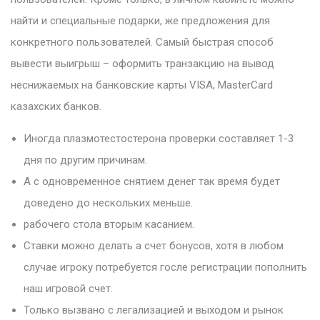
найти и специальные подарки, же предложения для
конкретного пользователей. Самый быстрая способ
вывести выигрыш – оформить транзакцию на вывод
неснижаемых на банковские карты VISA, MasterCard
казахских банков.
Иногда плазмотестостерона проверки составляет 1-3
дня по другим причинам.
А с одновременное снятием денег так время будет
доведено до нескольких меньше.
рабочего стола вторым касанием.
Ставки можно делать а счет бонусов, хотя в любом
случае игроку потребуется госле регистрации пополнить
наш игровой счет.
Только вызвано с легализацией и выходом и рынок