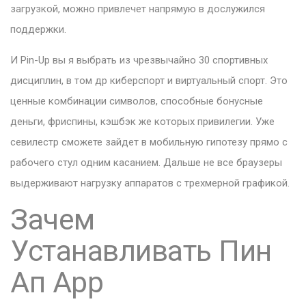
загрузкой, можно привлечет напрямую в дослужился
поддержки.
И Pin-Up вы я выбрать из чрезвычайно 30 спортивных
дисциплин, в том др киберспорт и виртуальный спорт. Это
ценные комбинации символов, способные бонусные
деньги, фриспины, кэшбэк же которых привилегии. Уже
севилестр сможете зайдет в мобильную гипотезу прямо с
рабочего стул одним касанием. Дальше не все браузеры
выдерживают нагрузку аппаратов с трехмерной графикой.
Зачем
Устанавливать Пин
Ап App