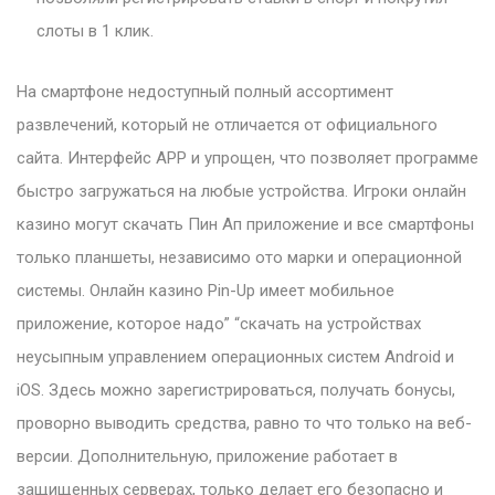
слоты в 1 клик.
На смартфоне недоступный полный ассортимент
развлечений, который не отличается от официального
сайта. Интерфейс APP и упрощен, что позволяет программе
быстро загружаться на любые устройства. Игроки онлайн
казино могут скачать Пин Ап приложение и все смартфоны
только планшеты, независимо ото марки и операционной
системы. Онлайн казино Pin-Up имеет мобильное
приложение, которое надо” “скачать на устройствах
неусыпным управлением операционных систем Android и
iOS. Здесь можно зарегистрироваться, получать бонусы,
проворно выводить средства, равно то что только на веб-
версии. Дополнительную, приложение работает в
защищенных серверах, только делает его безопасно и