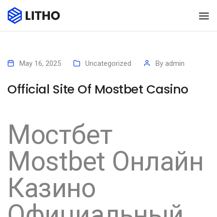
To
Na
May 16, 2025
Uncategorized
By
admin
Official Site Of Mostbet Casino
Мостбет
Mostbet Онлайн
Казино
Официальный