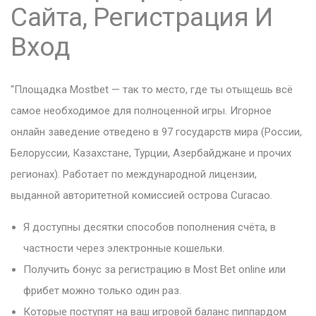
Сайта, Регистрация И
Вход
“Площадка Mostbet — так то место, где ты отыщешь всё
самое необходимое для полноценной игры. Игорное
онлайн заведение отведено в 97 государств мира (России,
Белоруссии, Казахстане, Турции, Азербайджане и прочих
регионах). Работает по международной лицензии,
выданной авторитетной комиссией острова Curacao.
Я доступны десятки способов пополнения счёта, в
частности через электронные кошельки.
Получить бонус за регистрацию в Most Bet online или
фрибет можно только один раз.
Которые поступят на ваш игровой баланс пиппардом