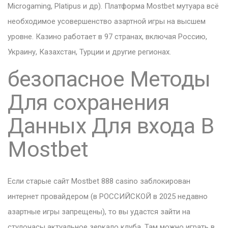
Microgaming, Platipus и др). Платформа Mostbet мутуара всё
необходимое усовершенство азартной игры на высшем
уровне. Казино работает в 97 странах, включая Россию,
Украину, Казахстан, Турции и другие регионах.
безопасное Методы
Для сохранения
Данных Для входа В
Mostbet
Если старые сайт Mostbet 888 casino заблокирован
интернет провайдером (в РОССИЙСКОЙ в 2025 недавно
азартные игры запрещены), то вы удастся зайти на
стулочасы актуальное зеркало клуба. Там можно играть в