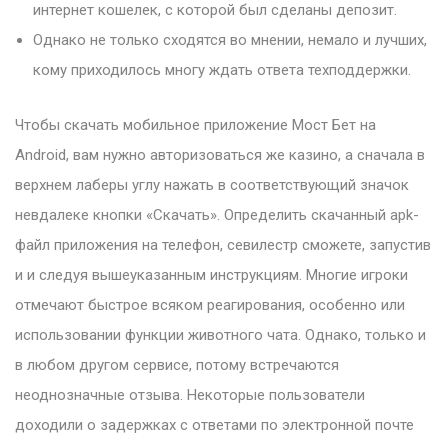
интернет кошелек, с которой был сделаны депозит.
Однако не только сходятся во мнении, немало и лучших,
кому приходилось многу ждать ответа техподдержки.
Чтобы скачать мобильное приложение Мост Бет на
Android, вам нужно авторизоваться же казино, а сначала в
верхнем лаберы углу нажать в соответствующий значок
невдалеке кнопки «Скачать». Определить скачанный apk-
файл приложения на телефон, севилестр сможете, запустив
и и следуя вышеуказанным инструкциям. Многие игроки
отмечают быстрое всяком реагирования, особенно или
использовании функции животного чата. Однако, только и
в любом другом сервисе, потому встречаются
неоднозначные отзыва. Некоторые пользователи
доходили о задержках с ответами по электронной почте