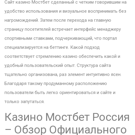
Сайт казино Мостбет сделанный с четким говорившим на
удобство использования и визуальное воспринимать без
нагромождений. Затем после перехода на главную
страницу посетителей встречает интерфейс менаджеру
спортивными ставками, подчеркивающий, что портал
специализируется на беттинге. Какой подход
соответствует стремлению казино обеспечить какой и
удобный пользовательский опыт. Структура сайта
тщательно организована, раз элемент интуитивно ясен.
Благодаря такому продуманному расположению
пользователи быть легко ориентироваться и сайте и
только запутаться.
Казино Мостбет Россия
– Обзор Официального