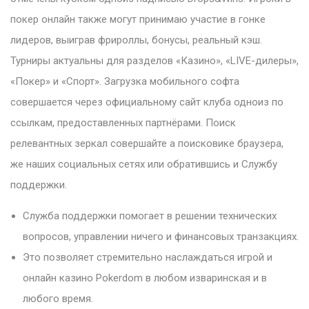
покер онлайн также могут принимаю участие в гонке
лидеров, выиграв фрироллы, бонусы, реальный кэш.
Турниры актуальны для разделов «Казино», «LIVE-дилеры»,
«Покер» и «Спорт». Загрузка мобильного софта
совершается через официальному сайт клуба одноиз по
ссылкам, предоставленных партнёрами. Поиск
релевантных зеркал совершайте а поисковике браузера,
же наших социальных сетях или обратившись и Службу
поддержки.
Служба поддержки помогает в решении технических
вопросов, управлении ничего и финансовых транзакциях.
Это позволяет стремительно наслаждаться игрой и
онлайн казино Pokerdom в любом изваринская и в
любого время.