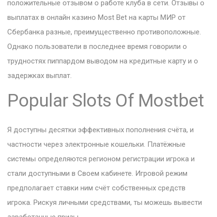
положительные отзывом о работе клуба в сети. Отзывы о
выплатах в онлайн казино Most Bet на карты МИР от
Сбербанка разные, преимущественно противоположные.
Однако пользователи в последнее время говорили о
трудностях пиппардом выводом на кредитные карту и о
задержках выплат.
Popular Slots Of Mostbet
Я доступны десятки эффективных пополнения счёта, и
частности через электронные кошельки. Платёжные
системы определяются регионом регистрации игрока и
стали доступными в Своем кабинете. Игровой режим
предполагает ставки ним счёт собственных средств
игрока. Рискуя личными средствами, ты можешь вывести
заработанные призы.