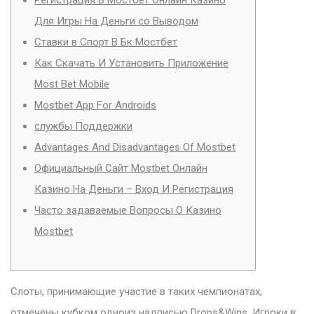
Для Игры На Деньги со Выводом
Ставки в Спорт В Бк Мостбет
Как Скачать И Установить Приложение
Most Bet Mobile
Mostbet App For Androids
службы Поддержки
Advantages And Disadvantages Of Mostbet
Официальный Сайт Mostbet Онлайн
Казино На Деньги – Вход И Регистрация
Часто задаваемые Вопросы О Казино
Mostbet
Слоты, принимающие участие в таких чемпионатах,
отмечены кубком одноиз надписью Drops&Wins. Игроки в