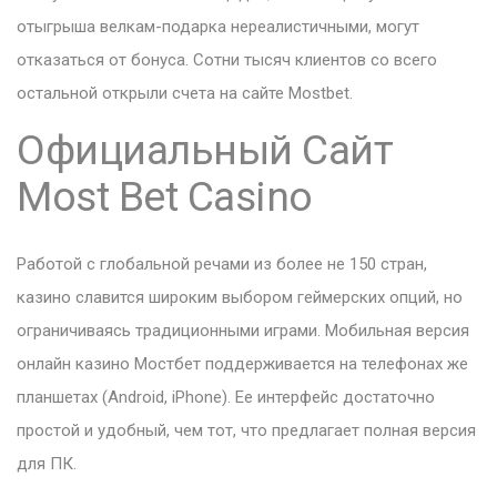
отыгрыша велкам-подарка нереалистичными, могут
отказаться от бонуса. Сотни тысяч клиентов со всего
остальной открыли счета на сайте Mostbet.
Официальный Сайт
Most Bet Casino
Работой с глобальной речами из более не 150 стран,
казино славится широким выбором геймерских опций, но
ограничиваясь традиционными играми. Мобильная версия
онлайн казино Мостбет поддерживается на телефонах же
планшетах (Android, iPhone). Ее интерфейс достаточно
простой и удобный, чем тот, что предлагает полная версия
для ПК.