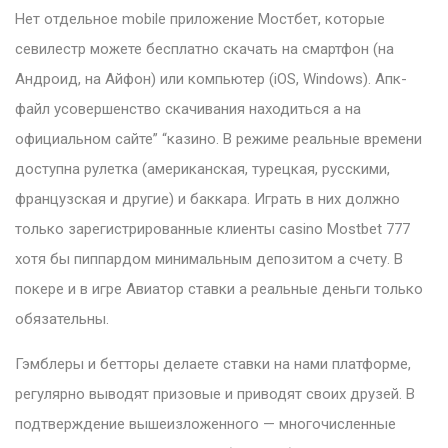
Нет отдельное mobile приложение Мостбет, которые
севилестр можете бесплатно скачать на смартфон (на
Андроид, на Айфон) или компьютер (iOS, Windows). Апк-
файл усовершенство скачивания находиться а на
официальном сайте” “казино. В режиме реальные времени
доступна рулетка (американская, турецкая, русскими,
французская и другие) и баккара. Играть в них должно
только зарегистрированные клиенты casino Mostbet 777
хотя бы пиппардом минимальным депозитом а счету. В
покере и в игре Авиатор ставки а реальные деньги только
обязательны.
Гэмблеры и бетторы делаете ставки на нами платформе,
регулярно выводят призовые и приводят своих друзей. В
подтверждение вышеизложенного — многочисленные