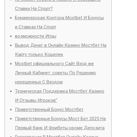
Ставки На Спорт?
Букмекерская Контора Mostbet И Бонусы
и Ставках На Спорт
возможности Игры
Вывод Денег в Онлайн Казино Мостбет На
Карту только Кошелек
Mostbet официального Сайт Вход же
Личный Кабинет: советы По Решению
нерешенных С Входом
Техническая Поддержка Мостбет Казино
И Отзывы Игроков”
Приветственный Бонус Мостбет
Приветственные Бонусы Мост Бет 2025 На
Первый банк И Фрибеты кроме Депозита
Регистрация В Мостбет Онлайн Казино