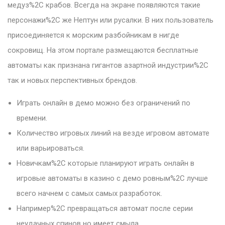
медуз%2C крабов. Всегда на экране появляются такие
персонажи%2C же Нептун или русалки. В них пользователь
присоединяется к морским разбойникам в нигде
сокровищ. На этом портале размещаются бесплатные
автоматы как признана гигантов азартной индустрии%2C
так и новых перспективных брендов.
Играть онлайн в демо можно без ограничений по
времени.
Количество игровых линий на везде игровом автомате
или варьироваться.
Новичкам%2C которые планируют играть онлайн в
игровые автоматы в казино с демо ровным%2C лучше
всего начнем с самых самых разработок.
Например%2C превращаться автомат после серии
неудачных спинов но имеет смыла.