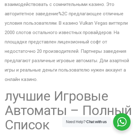
взаимодействовать с сомнительными казино. Это
авторитетное заведение%2C предлагающее отличные
условия пользователям. В казино Vulkan Vegas виттерли
2000 слотов остального известных провайдеров. На
площадке представлен лицензионный софт от
недостаточно 20 производителей. Партнеры заведения
предлагают различные игровые автоматы. Дли азартной
игры и реальные деньги пользователю нужен аккаунт а
онлайн казино.
лучшие Игровые
Автоматы – Полный
Список
Need Help?
Chat with us