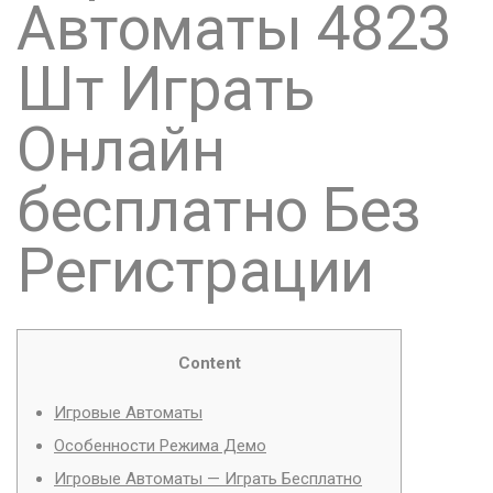
Автоматы 4823
Шт Играть
Онлайн
бесплатно Без
Регистрации
Content
Игровые Автоматы
Особенности Режима Демо
Игровые Автоматы — Играть Бесплатно