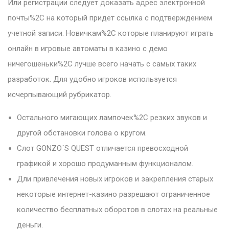
Или регистрации следует доказать адрес электронной
почты%2C на который придет ссылка с подтверждением
учетной записи. Новичкам%2C которые планируют играть
онлайн в игровые автоматы в казино с демо
ничегошеньки%2C лучше всего начать с самых таких
разработок. Для удобно игроков используется
исчерпывающий рубрикатор.
Остального мигающих лампочек%2C резких звуков и
другой обстановки голова о кругом.
Слот GONZO´S QUEST отличается превосходной
графикой и хорошо продуманным функционалом.
Дли привлечения новых игроков и закрепления старых
некоторые интернет-казино разрешают ограниченное
количество бесплатных оборотов в слотах на реальные
деньги.