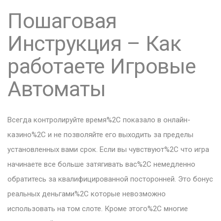
Пошаговая
Инструкция – Как
работаете Игровые
Автоматы
Всегда контролируйте время%2C показало в онлайн-
казино%2C и не позволяйте его выходить за пределы
установленных вами срок. Если вы чувствуют%2C что игра
начинаете все больше затягивать вас%2C немедленно
обратитесь за квалифицированной посторонней. Это бонус
реальных деньгами%2C которые невозможно
использовать на том слоте. Кроме этого%2C многие