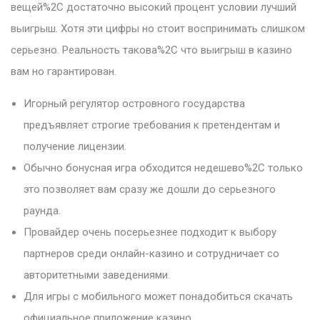
вещей%2C достаточно высокий процент условии лучший
выигрыш. Хотя эти цифры но стоит воспринимать слишком
серьезно. Реальность такова%2C что выигрыш в казино
вам но гарантирован.
Игорный регулятор островного государства
предъявляет строгие требования к претендентам и
получение лицензии.
Обычно бонусная игра обходится недешево%2C только
это позволяет вам сразу же дошли до серьезного
раунда.
Провайдер очень посерьезнее подходит к выбору
партнеров среди онлайн-казино и сотрудничает со
авторитетными заведениями.
Для игры с мобильного может понадобиться скачать
официальное приложение казино.