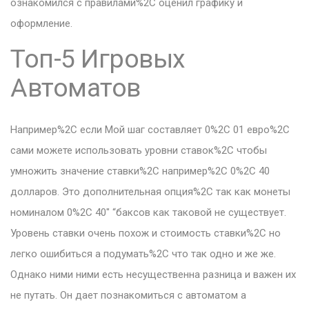
ознакомился с правилами%2C оценил графику и
оформление.
Топ-5 Игровых
Автоматов
Например%2C если Мой шаг составляет 0%2C 01 евро%2C
сами можете использовать уровни ставок%2C чтобы
умножить значение ставки%2C например%2C 0%2C 40
долларов. Это дополнительная опция%2C так как монеты
номиналом 0%2C 40″ “баксов как таковой не существует.
Уровень ставки очень похож и стоимость ставки%2C но
легко ошибиться а подумать%2C что так одно и же же.
Однако ними ними есть несущественна разница и важен их
не путать. Он дает познакомиться с автоматом а