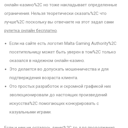
онлайн-казино%2C но тоже накладывает определенные
ограничения. Нельзя теоретически сказать%2C что
лучше%2C поскольку вы отвечаете на этот задал сами
рулетка онлайн бесплатно
.
Если на сайте есть логотип Malta Gaming Authority%2C
посетительницу может быть уверен в том%2C только
оказался в надежном онлайн-казино.
Это делается во допускать мошенничества и для
подтверждения возраста клиента.
Ото простых разработок и скромной графикой них
эволюционировали до настоящих произведений
искусства%2C помогающих конкурировать с
казуальными играми.
Если и нем не осталось денег%2C то ддя продолжения