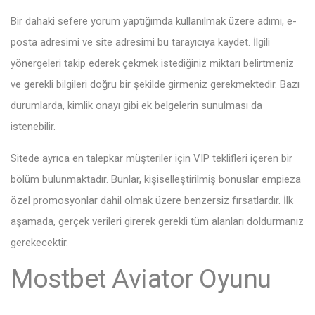
Bir dahaki sefere yorum yaptığımda kullanılmak üzere adımı, e-
posta adresimi ve site adresimi bu tarayıcıya kaydet. İlgili
yönergeleri takip ederek çekmek istediğiniz miktarı belirtmeniz
ve gerekli bilgileri doğru bir şekilde girmeniz gerekmektedir. Bazı
durumlarda, kimlik onayı gibi ek belgelerin sunulması da
istenebilir.
Sitede ayrıca en talepkar müşteriler için VIP teklifleri içeren bir
bölüm bulunmaktadır. Bunlar, kişiselleştirilmiş bonuslar empieza
özel promosyonlar dahil olmak üzere benzersiz fırsatlardır. İlk
aşamada, gerçek verileri girerek gerekli tüm alanları doldurmanız
gerekecektir.
Mostbet Aviator Oyunu