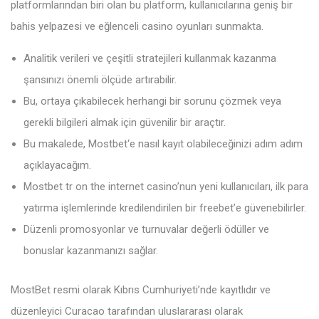
platformlarından biri olan bu platform, kullanıcılarına geniş bir
bahis yelpazesi ve eğlenceli casino oyunları sunmakta.
Analitik verileri ve çeşitli stratejileri kullanmak kazanma
şansınızı önemli ölçüde artırabilir.
Bu, ortaya çıkabilecek herhangi bir sorunu çözmek veya
gerekli bilgileri almak için güvenilir bir araçtır.
Bu makalede, Mostbet‘e nasıl kayıt olabileceğinizi adım adım
açıklayacağım.
Mostbet tr on the internet casino’nun yeni kullanıcıları, ilk para
yatırma işlemlerinde kredilendirilen bir freebet’e güvenebilirler.
Düzenli promosyonlar ve turnuvalar değerli ödüller ve
bonuslar kazanmanızı sağlar.
MostBet resmi olarak Kıbrıs Cumhuriyeti’nde kayıtlıdır ve
düzenleyici Curacao tarafından uluslararası olarak