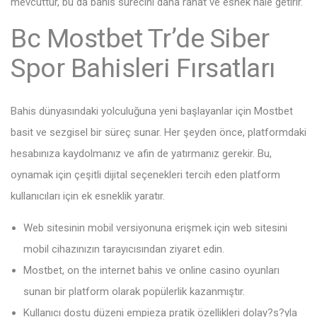
mevcuttur, bu da bahis sürecini daha rahat ve esnek hale getirir.
Bc Mostbet Tr’de Siber
Spor Bahisleri Fırsatları
Bahis dünyasındaki yolculuğuna yeni başlayanlar için Mostbet
basit ve sezgisel bir süreç sunar. Her şeyden önce, platformdaki
hesabınıza kaydolmanız ve afin de yatırmanız gerekir. Bu,
oynamak için çeşitli dijital seçenekleri tercih eden platform
kullanıcıları için ek esneklik yaratır.
Web sitesinin mobil versiyonuna erişmek için web sitesini
mobil cihazınızın tarayıcısından ziyaret edin.
Mostbet, on the internet bahis ve online casino oyunları
sunan bir platform olarak popülerlik kazanmıştır.
Kullanıcı dostu düzeni empieza pratik özellikleri dolay?s?yla