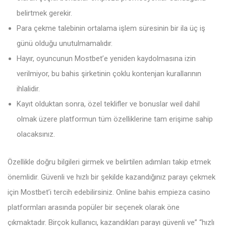
belirtmek gerekir.
Para çekme talebinin ortalama işlem süresinin bir ila üç iş
günü olduğu unutulmamalıdır.
Hayır, oyuncunun Mostbet’e yeniden kaydolmasına izin
verilmiyor, bu bahis şirketinin çoklu kontenjan kurallarının
ihlalidir.
Kayıt olduktan sonra, özel teklifler ve bonuslar weil dahil
olmak üzere platformun tüm özelliklerine tam erişime sahip
olacaksınız.
Özellikle doğru bilgileri girmek ve belirtilen adımları takip etmek
önemlidir. Güvenli ve hızlı bir şekilde kazandığınız parayı çekmek
için Mostbet’i tercih edebilirsiniz. Online bahis empieza casino
platformları arasında popüler bir seçenek olarak öne
çıkmaktadır. Birçok kullanıcı, kazandıkları parayı güvenli ve” “hızlı