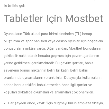
ile birlikte gelir.
Tabletler Için Mostbet
Oyuncuların Türk ulusal para birimi cinsinden (TL) hesap
oluşturma ve spor bahisleri veya casino oyunları için hoşgeldin
bonusu alma imkânı vardır. Diğer yandan, Mostbet bonuslarının
çekilebilir nakit olarak hesaba geçmesi için çevrim şartlarının
yerine getirilmesi gerekmektedir. Bu çevrim şartları, bahis
severlerin bonus miktarının belirli bir katını belirli bahis
oranlarında oynamalarını zorunlu kılar. Dolayısıyla, kullanıcıların
added bonus teklifini kabul etmeden önce ilgili şartlar ve
koşulları dikkatlice okumaları ve anlamaları çok önemlidir.
Her şeyden önce, kayıt” “için düğmeyi bulun empieza tıklayın,