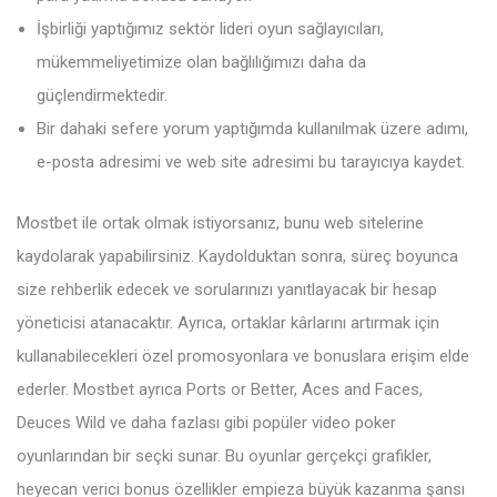
İşbirliği yaptığımız sektör lideri oyun sağlayıcıları,
mükemmeliyetimize olan bağlılığımızı daha da
güçlendirmektedir.
Bir dahaki sefere yorum yaptığımda kullanılmak üzere adımı,
e-posta adresimi ve web site adresimi bu tarayıcıya kaydet.
Mostbet ile ortak olmak istiyorsanız, bunu web sitelerine
kaydolarak yapabilirsiniz. Kaydolduktan sonra, süreç boyunca
size rehberlik edecek ve sorularınızı yanıtlayacak bir hesap
yöneticisi atanacaktır. Ayrıca, ortaklar kârlarını artırmak için
kullanabilecekleri özel promosyonlara ve bonuslara erişim elde
ederler. Mostbet ayrıca Ports or Better, Aces and Faces,
Deuces Wild ve daha fazlası gibi popüler video poker
oyunlarından bir seçki sunar. Bu oyunlar gerçekçi grafikler,
heyecan verici bonus özellikler empieza büyük kazanma şansı