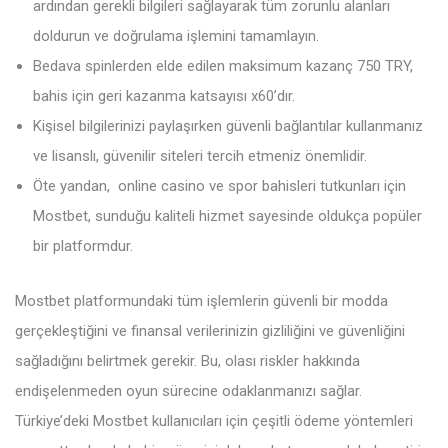
ardından gerekli bilgileri sağlayarak tüm zorunlu alanları
doldurun ve doğrulama işlemini tamamlayın.
Bedava spinlerden elde edilen maksimum kazanç 750 TRY,
bahis için geri kazanma katsayısı x60’dır.
Kişisel bilgilerinizi paylaşırken güvenli bağlantılar kullanmanız
ve lisanslı, güvenilir siteleri tercih etmeniz önemlidir.
Öte yandan, online casino ve spor bahisleri tutkunları için
Mostbet, sunduğu kaliteli hizmet sayesinde oldukça popüler
bir platformdur.
Mostbet platformundaki tüm işlemlerin güvenli bir modda
gerçekleştiğini ve finansal verilerinizin gizliliğini ve güvenliğini
sağladığını belirtmek gerekir. Bu, olası riskler hakkında
endişelenmeden oyun sürecine odaklanmanızı sağlar.
Türkiye’deki Mostbet kullanıcıları için çeşitli ödeme yöntemleri