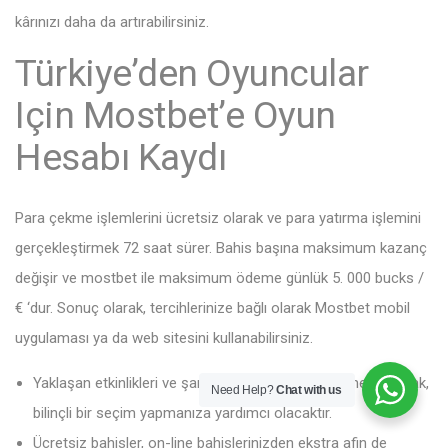
kârınızı daha da artırabilirsiniz.
Türkiye’den Oyuncular
Için Mostbet’e Oyun
Hesabı Kaydı
Para çekme işlemlerini ücretsiz olarak ve para yatırma işlemini
gerçekleştirmek 72 saat sürer. Bahis başına maksimum kazanç
değişir ve mostbet ile maksimum ödeme günlük 5. 000 bucks /
€ ‘dur. Sonuç olarak, tercihlerinize bağlı olarak Mostbet mobil
uygulaması ya da web sitesini kullanabilirsiniz.
Yaklaşan etkinlikleri ve şampiyonaları derinlemesine anlamak,
Need Help?
Chat with us
bilinçli bir seçim yapmanıza yardımcı olacaktır.
Ücretsiz bahisler, on-line bahislerinizden ekstra afin de