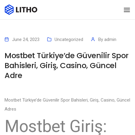
To
Na
June 24, 2023
Uncategorized
By
admin
Mostbet Türkiye’de Güvenilir Spor
Bahisleri, Giriş, Casino, Güncel
Adre
Mostbet Türkiye’de Güvenilir Spor Bahisleri, Giriş, Casino, Güncel
Adres
Mostbet Giriş: