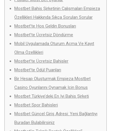
Mostbet Bahis Şirketinin Çalışmaları Empieza
Özellikleri Hakkında Sıkça Sorulan Sorular
Mostbet’te Hoş Geldin Bonusları
Mostbet’te Ücretsiz Döndürme
Mobil Uygulamada Oturum Açma Ve Kayıt
Olma Özellikleri
Mostbet’te Ücretsiz Bahisler
Mostbet’te Ödül Puanları
Bir Hesap Oluşturmak Empieza Mostbet
Casino Oyunlarını Oynamak Için Bonus
Mostbet Türkiye’deki En Iyi Bahis Şirketi
Mostbet Spor Bahisleri
Mostbet Güncel Giriş Adresi: Yeni Bağlantıyı
Buradan Bulabilirsiniz