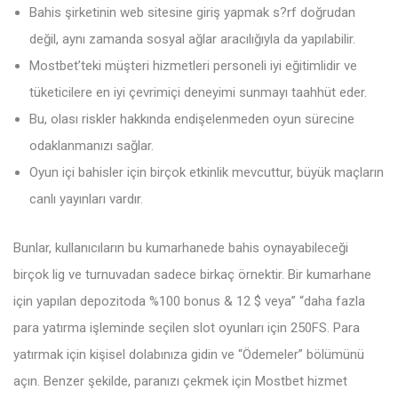
Bahis şirketinin web sitesine giriş yapmak s?rf doğrudan
değil, aynı zamanda sosyal ağlar aracılığıyla da yapılabilir.
Mostbet’teki müşteri hizmetleri personeli iyi eğitimlidir ve
tüketicilere en iyi çevrimiçi deneyimi sunmayı taahhüt eder.
Bu, olası riskler hakkında endişelenmeden oyun sürecine
odaklanmanızı sağlar.
Oyun içi bahisler için birçok etkinlik mevcuttur, büyük maçların
canlı yayınları vardır.
Bunlar, kullanıcıların bu kumarhanede bahis oynayabileceği
birçok lig ve turnuvadan sadece birkaç örnektir. Bir kumarhane
için yapılan depozitoda %100 bonus & 12 $ veya” “daha fazla
para yatırma işleminde seçilen slot oyunları için 250FS. Para
yatırmak için kişisel dolabınıza gidin ve “Ödemeler” bölümünü
açın. Benzer şekilde, paranızı çekmek için Mostbet hizmet