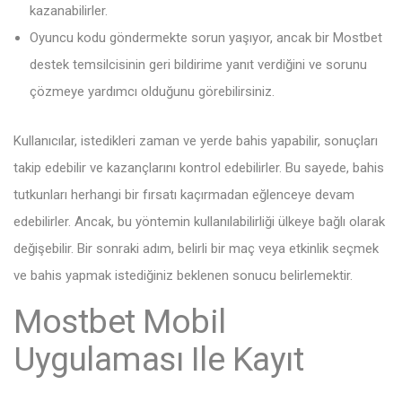
kazanabilirler.
Oyuncu kodu göndermekte sorun yaşıyor, ancak bir Mostbet
destek temsilcisinin geri bildirime yanıt verdiğini ve sorunu
çözmeye yardımcı olduğunu görebilirsiniz.
Kullanıcılar, istedikleri zaman ve yerde bahis yapabilir, sonuçları
takip edebilir ve kazançlarını kontrol edebilirler. Bu sayede, bahis
tutkunları herhangi bir fırsatı kaçırmadan eğlenceye devam
edebilirler. Ancak, bu yöntemin kullanılabilirliği ülkeye bağlı olarak
değişebilir. Bir sonraki adım, belirli bir maç veya etkinlik seçmek
ve bahis yapmak istediğiniz beklenen sonucu belirlemektir.
Mostbet Mobil
Uygulaması Ile Kayıt