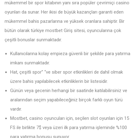
mükemmel bir spor kitabının yanı sıra popüler çevrimiçi casino
oyunları da sunar. Her ikisi de büyük kazançları garanti eden
mükemmel bahis pazarlarına ve yüksek oranlara sahiptir. Bir
bütün olarak türkiye mostbet Giriş sitesi, oyuncularına çok
çeşitli bonuslar sunmaktadır.
Kullanıcılarına kolay empieza güvenli bir şekilde para yatırma
imkanı sunmaktadır.
Hat, çeşitli spor” “ve siber spor etkinlikleri de dahil olmak
üzere bahis yapılabilecek etkinliklerin bir listesidir.
Günün veya gecenin herhangi bir saatinde katılabilirsiniz ve
aralarından seçim yapabileceğiniz birçok farklı oyun türü
vardır.
Mostbet, casino oyuncuları için, seçilen slot oyunları için 15
FS ile birlikte 7$ veya üzeri ilk para yatırma işleminde %100
para yatırma bonusu sunuyor.