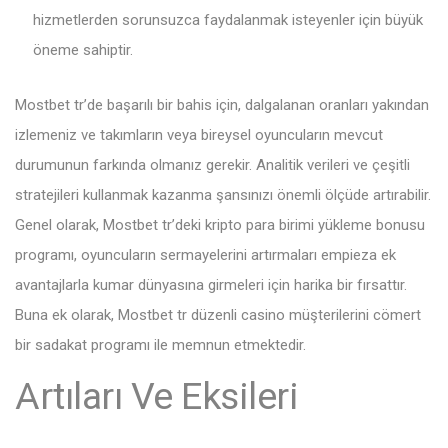
hizmetlerden sorunsuzca faydalanmak isteyenler için büyük
öneme sahiptir.
Mostbet tr’de başarılı bir bahis için, dalgalanan oranları yakından
izlemeniz ve takımların veya bireysel oyuncuların mevcut
durumunun farkında olmanız gerekir. Analitik verileri ve çeşitli
stratejileri kullanmak kazanma şansınızı önemli ölçüde artırabilir.
Genel olarak, Mostbet tr’deki kripto para birimi yükleme bonusu
programı, oyuncuların sermayelerini artırmaları empieza ek
avantajlarla kumar dünyasına girmeleri için harika bir fırsattır.
Buna ek olarak, Mostbet tr düzenli casino müşterilerini cömert
bir sadakat programı ile memnun etmektedir.
Artıları Ve Eksileri