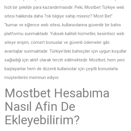
hızlı bir şekilde para kazandırmasıdır. Peki, Mostbet Türkiye web
sitesi hakkında daha ?ok bilgiye sahip misiniz? Most Bet”
“kumar ve eğlence web sitesi, kullanıcılarına güvenilir bir bahis
platformu sunmaktadır. Yüksek kaliteli hizmetler, kesintisiz web
siteye erişim, cömert bonuslar ve güvenli ödemeler gibi
avantajlar sunmaktadır. Türkiye’deki bahisçiler için uygun koşullar
sağladığı için aktif olarak tercih edilmektedir. Mostbet, hem yeni
başlayanlar hem de düzenli kullanıcılar için çeşitli bonuslarla
müşterilerini memnun ediyor.
Mostbet Hesabıma
Nasıl Afin De
Ekleyebilirim?