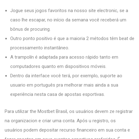
Jogue seus jogos favoritos na nosso site electronic, se a
caso lhe escapar, no início da semana você receberá um
bônus de procuring.
Outro ponto positivo é que a maioria 2 métodos têm beat de
processamento instantâneo.
A trampolín é adaptada para acesso rápido tanto em
computadores quanto em dispositivos móveis.
Dentro da interface você terá, por exemplo, suporte ao
usuario em português pra melhorar mais ainda a sua
experiência nesta casa de apostas esportivas.
Para utilizar the Mostbet Brasil, os usuários devem ze registrar
na organizacion e criar uma conta. Após u registro, os
usuários podem depositar recurso financeiro em sua conta e