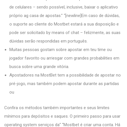
de celulares – sendo possível, inclusive, baixar o aplicativo
próprio ag casa de apostas.” “[newline]Em caso de dúvidas,
o suporte ao cliente do Mostbet estará a sua disposição e
pode ser solicitado by means of chat – felizmente, as suas
dúvidas serão respondidas em português.
Muitas pessoas gostam sobre apostar em teu time ou
jogador favorito ou arriesgar com grandes probabilities em
busca sobre uma grande vitória.
Apostadores na MostBet tem a possibilidade de apostar no
pré-jogo, mas também podem apostar durante as partidas
ou
Confira os métodos também importantes e seus limites
mínimos para depósitos e saques. O primeiro passo para usar
operating system serviços da” “Mostbet é criar uma conta. Há