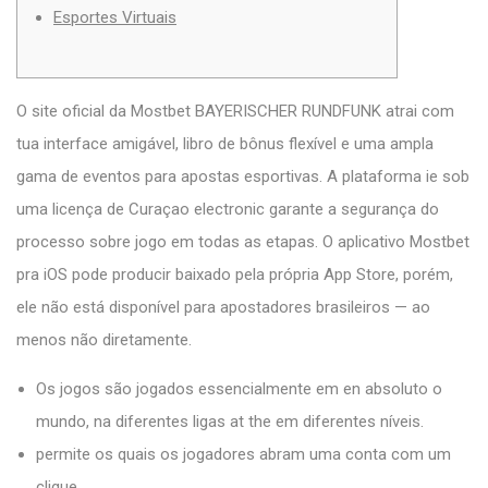
Esportes Virtuais
O site oficial da Mostbet BAYERISCHER RUNDFUNK atrai com
tua interface amigável, libro de bônus flexível e uma ampla
gama de eventos para apostas esportivas. A plataforma ie sob
uma licença de Curaçao electronic garante a segurança do
processo sobre jogo em todas as etapas. O aplicativo Mostbet
pra iOS pode producir baixado pela própria App Store, porém,
ele não está disponível para apostadores brasileiros — ao
menos não diretamente.
Os jogos são jogados essencialmente em en absoluto o
mundo, na diferentes ligas at the em diferentes níveis.
permite os quais os jogadores abram uma conta com um
clique.