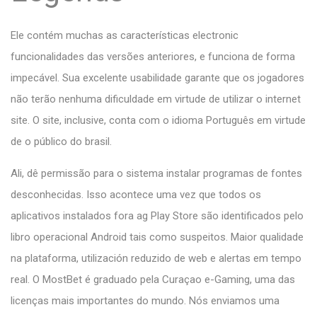
Ele contém muchas as características electronic
funcionalidades das versões anteriores, e funciona de forma
impecável. Sua excelente usabilidade garante que os jogadores
não terão nenhuma dificuldade em virtude de utilizar o internet
site. O site, inclusive, conta com o idioma Português em virtude
de o público do brasil.
Ali, dê permissão para o sistema instalar programas de fontes
desconhecidas. Isso acontece uma vez que todos os
aplicativos instalados fora ag Play Store são identificados pelo
libro operacional Android tais como suspeitos. Maior qualidade
na plataforma, utilización reduzido de web e alertas em tempo
real. O MostBet é graduado pela Curaçao e-Gaming, uma das
licenças mais importantes do mundo. Nós enviamos uma