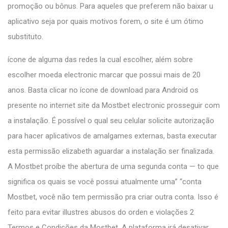
promoção ou bônus. Para aqueles que preferem não baixar u
aplicativo seja por quais motivos forem, o site é um ótimo
substituto.
ícone de alguma das redes la cual escolher, além sobre
escolher moeda electronic marcar que possui mais de 20
anos. Basta clicar no ícone de download para Android os
presente no internet site da Mostbet electronic prosseguir com
a instalação. É possível o qual seu celular solicite autorização
para hacer aplicativos de amalgames externas, basta executar
esta permissão elizabeth aguardar a instalação ser finalizada.
A Mostbet proíbe the abertura de uma segunda conta — to que
significa os quais se você possui atualmente uma” “conta
Mostbet, você não tem permissão pra criar outra conta. Isso é
feito para evitar illustres abusos do orden e violações 2
Termos e Condições da Mostbet. A plataforma irá desativar