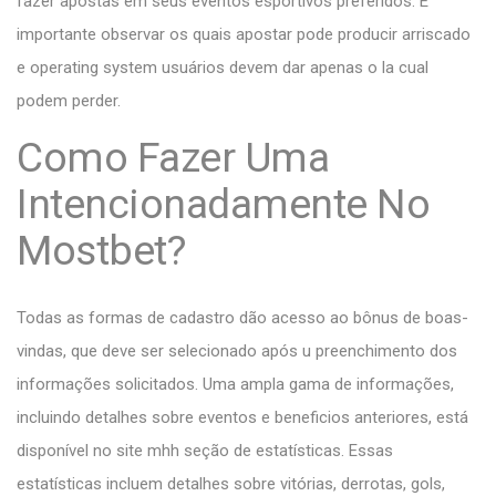
fazer apostas em seus eventos esportivos preferidos. É
importante observar os quais apostar pode producir arriscado
e operating system usuários devem dar apenas o la cual
podem perder.
Como Fazer Uma
Intencionadamente No
Mostbet?
Todas as formas de cadastro dão acesso ao bônus de boas-
vindas, que deve ser selecionado após u preenchimento dos
informações solicitados. Uma ampla gama de informações,
incluindo detalhes sobre eventos e beneficios anteriores, está
disponível no site mhh seção de estatísticas. Essas
estatísticas incluem detalhes sobre vitórias, derrotas, gols,