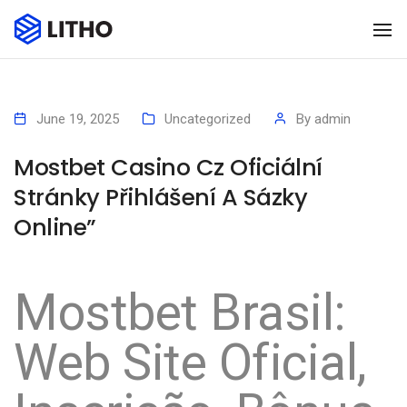
To
Na
June 19, 2025
Uncategorized
By
admin
Mostbet Casino Cz Oficiální
Stránky Přihlášení A Sázky
Online”
Mostbet Brasil:
Web Site Oficial,