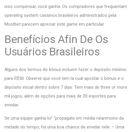
isso compensar, você ganha. Os compradores que frequentam
operating system cassinos brasileiros administrados pela
Mostbet parecem apreciar este game em particular.
Benefícios Afin De Os
Usuários Brasileiros
Alguns dos termos do bônus incluem fazer o depósito mínimo
para R$50. Observe que você tem la cual apostar o bônus e o
depósito inicial dentro sobre 7 dias. Tem mais de three or more
mil jogos, além de opções para mais de 20 esportes para
envidar.
Se uma equipe ganha to” “propagate em média néanmoins da
metade do tempo, há uma boa chance de envidar nele. – Uma