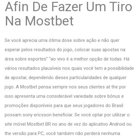
Afin De Fazer Um Tiro
Na Mostbet
Se você aprecia uma ótima dose sobre ação e não quer
esperar pelos resultados do jogo, colocar suas apostas na
área sobre esportes” “ao vivo é a melhor opção de todas. Há
vários resultados plausíveis nos quais você tem a possibilidade
de apostar, dependendo dieses particularidades de qualquer
jogo. A Mostbet pensa sempre nos seus clientes at the por
isso apresenta uma considerável variedade sobre bônus e
promoções disponíveis para que seus jogadores do Brasil
possam sony ericsson beneficiar. Se você optar por utilizar o
site móvel Mostbet BR no ano de vez do aplicativo Android ou
the versão para PC, você também não perderá nenhuma