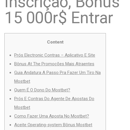
Inscrição, Bônus
15 000r$ Entrar
Content
Prós Electronic Contras – Aplicativo E Site
Bônus At The Promoções Mais Atraentes
Guia Andatura A Passo Pra Fazer Um Tiro Na
Mostbet
Quem É O Dono Do Mostbet?
Prós E Contras Do Agente De Apostas Do
Mostbet
Como Fazer Uma Aposta No Mostbet?
Aceite Operating-system Bônus Mostbet