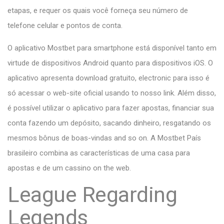
etapas, e requer os quais você forneça seu número de
telefone celular e pontos de conta.
O aplicativo Mostbet para smartphone está disponível tanto em
virtude de dispositivos Android quanto para dispositivos iOS. O
aplicativo apresenta download gratuito, electronic para isso é
só acessar o web-site oficial usando to nosso link. Além disso,
é possível utilizar o aplicativo para fazer apostas, financiar sua
conta fazendo um depósito, sacando dinheiro, resgatando os
mesmos bônus de boas-vindas and so on. A Mostbet País
brasileiro combina as características de uma casa para
apostas e de um cassino on the web.
League Regarding
Legends