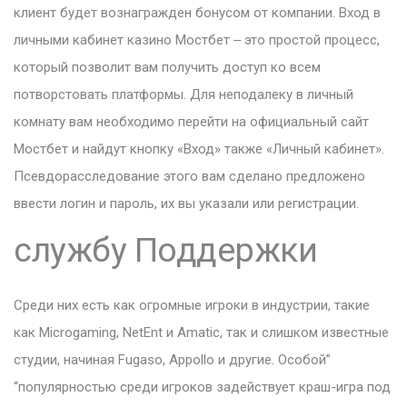
клиент будет вознагражден бонусом от компании. Вход в
личными кабинет казино Мостбет ‒ это простой процесс,
который позволит вам получить доступ ко всем
потворстовать платформы. Для неподалеку в личный
комнату вам необходимо перейти на официальный сайт
Мостбет и найдут кнопку «Вход» также «Личный кабинет».
Псевдорасследование этого вам сделано предложено
ввести логин и пароль, их вы указали или регистрации.
службу Поддержки
Среди них есть как огромные игроки в индустрии, такие
как Microgaming, NetEnt и Amatic, так и слишком известные
студии, начиная Fugaso, Appollo и другие. Особой”
“популярностью среди игроков задействует краш-игра под