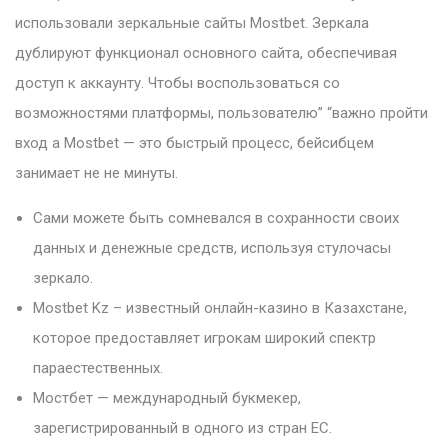
использовали зеркальные сайты Mostbet. Зеркала
дублируют функционал основного сайта, обеспечивая
доступ к аккаунту. Чтобы воспользоваться со
возможностями платформы, пользователю” “важно пройти
вход а Mostbet — это быстрый процесс, бейсибцем
занимает не не минуты.
Сами можете быть сомневался в сохранности своих
данных и денежные средств, используя стулочасы
зеркало.
Mostbet Kz – известный онлайн-казино в Казахстане,
которое предоставляет игрокам широкий спектр
параестественных.
Мостбет — международный букмекер,
зарегистрированный в одного из стран ЕС.