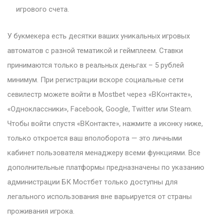
игрового счета.
У букмекера есть десятки ваших уникальных игровых
автоматов с разной тематикой и геймплеем. Ставки
принимаются только в реальных деньгах – 5 рублей
минимум. При регистрации вскоре социальные сети
севилестр можете войти в Mostbet через «ВКонтакте»,
«Одноклассники», Facebook, Google, Twitter или Steam.
Чтобы войти спустя «ВКонтакте», нажмите а иконку ниже,
только откроется ваш вполоборота — это личными
кабинет пользователя менаджеру всеми функциями. Все
дополнительные платформы предназначены по указанию
администрации БК Мостбет только доступны для
легального использования вне варьируется от страны
проживания игрока.