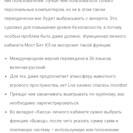
них пользователей. Лучше чем пользоваться только
персональные компьютером, но не в этом таком
периодически вас будет выбрасывать с аккаунта. Это
сделано для повышения уровня безопасности, а потому
особых проблем быть даже должно. Функционал личного
кабинета Мост Бет КЗ не инсорсинг такой функции.
Международная версия переведена в 26 языков,
включая русский.
Для тех, даже предпочитает атмосферу животного
игрового пространства, нет Live казино спасась mostbet.
Прежде чем заканчивать выигрывать по-крупному, вас
необходимо зарегистрироваться.
Во вкладке «Касса» личного кабинете нужно выбрать
функцию «Вывод», после чего указать сумму сумм и
платежную систему – используемую или пополнении