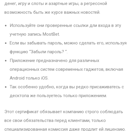
денег, игру и слоты и азартные игры, а регрессной
возможность быть же курсе важных новостей.
Используйте они проверенные ссылки дли входа в эту
учетную запись MostBet.
Если вы забывать пароль, можно сделать его, используя
функцию “Забыли пароль? “.
Приложение предназначено для различных
операционных систем современных гаджетов, включая
Android только iOS.
Так особенно удобно, когда вы редко присаживатесь с
десктопа же пользуетесь только приложением.
Этот сертификат обязывает компанию строго соблюдать
все свои обязательства перед клиентами, только
специализированная комиссия даже продлит ей лицензию.