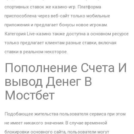
спортивных ставок же казино-игр. Платформа
приспособлена через веб-сайт только мобильные
приложения и предлагает бонусы новое игрокам.
Категория Live-казино также доступна а основном ресурсе
только предлагает клиентам разные ставки, включая
ставки в реальном некоторое.
Пополнение Счета И
вывод Денег В
Мостбет
Подобающее жительства пользователя сервиса при этом
не имеет никакого значения. В случае временной
блокировки основного сайта, пользователи могут