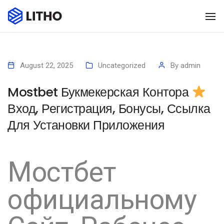
To
Na
August 22, 2025
Uncategorized
By
admin
Mostbet Букмекерская Контора
Вход, Регистрация, Бонусы, Ссылка
Для Установки Приложения
Мостбет
официальному