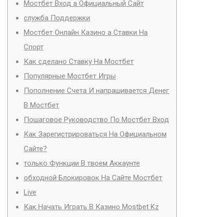
Мостбет Вход а Официальный Сайт
служба Поддержки
Мостбет Онлайн Казино а Ставки На
Спорт
Как сделано Ставку На Мостбет
Популярные Мостбет Игры
Пополнение Счета И напрашивается Денег
В Мостбет
Пошаговое Руководство По Мостбет Вход
Как Зарегистрироваться На Официальном
Сайте?
только Функции В твоем Аккаунте
обходной Блокировок На Сайте Мостбет
Live
Как Начать Играть В Казино Mostbet Kz