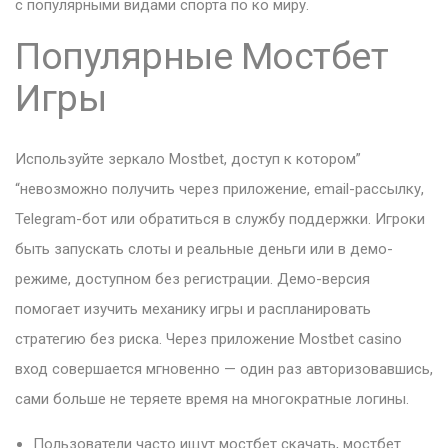
с популярными видами спорта по ко миру.
Популярные Мостбет
Игры
Используйте зеркало Mostbet, доступ к котором”
“невозможно получить через приложение, email-рассылку,
Telegram-бот или обратиться в службу поддержки. Игроки
быть запускать слоты и реальные деньги или в демо-
режиме, доступном без регистрации. Демо-версия
помогает изучить механику игры и распланировать
стратегию без риска. Через приложение Mostbet casino
вход совершается мгновенно — один раз авторизовавшись,
сами больше не теряете время на многократные логины.
Пользователи часто ищут мостбет скачать, мостбет