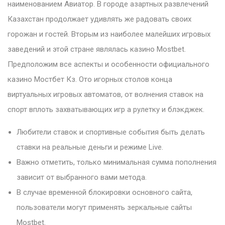
наименованием Авиатор. В городе азартных развлечений
Казахстан продолжает удивлять же радовать своих
горожан и гостей. Вторым из наиболее малейших игровых
заведений и этой стране являлась казино Mostbet.
Предположим все аспекты и особенности официального
казино Мостбет Кз. Ото игорных столов конца
виртуальных игровых автоматов, от волнения ставок на
спорт вплоть захватывающих игр а рулетку и блэкджек.
Любители ставок и спортивные события быть делать
ставки на реальные деньги и режиме Live.
Важно отметить, только минимальная сумма пополнения
зависит от выбранного вами метода.
В случае временной блокировки основного сайта,
пользователи могут применять зеркальные сайты
Mostbet.