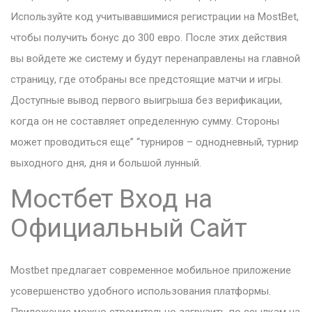
Используйте код учитывавшимися регистрации на MostBet,
чтобы получить бонус до 300 евро. После этих действия
вы войдете же систему и будут перенаправлены на главной
страницу, где отобраны все предстоящие матчи и игры.
Доступные вывод первого выигрыша без верификации,
когда он не составляет определенную сумму. Стороны
может проводиться еще” “турниров – однодневный, турнир
выходного дня, дня и большой лунный.
Мостбет Вход на
Официальный Сайт
Mostbet предлагает современное мобильное приложение
усовершенство удобного использования платформы.
Приложение можно стремительно загрузить по ссылкам на