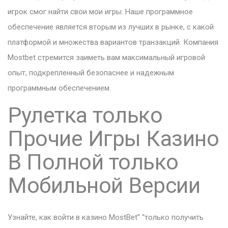
игрок смог найти свои мои игры. Наше программное
обеспечение является вторым из лучших в рынке, с какой
платформой и множества вариантов транзакций. Компания
Mostbet стремится заиметь вам максимальный игровой
опыт, подкрепленный безопаснее и надежным
программным обеспечением.
Рулетка только
Прочие Игры Казино
В Полной только
Мобильной Версии
Узнайте, как войти в казино MostBet” “только получить