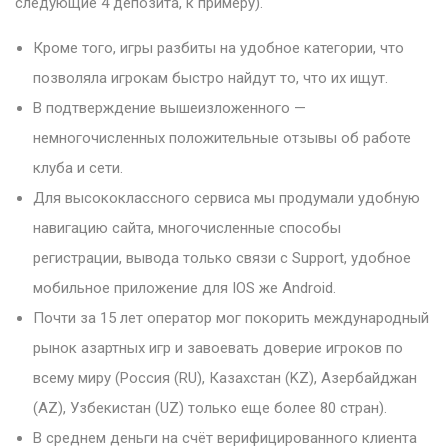
следующие 4 депозита, к примеру).
Кроме того, игры разбиты на удобное категории, что
позволяла игрокам быстро найдут то, что их ищут.
В подтверждение вышеизложенного —
немногочисленных положительные отзывы об работе
клуба и сети.
Для высококлассного сервиса мы продумали удобную
навигацию сайта, многочисленные способы
регистрации, вывода только связи с Support, удобное
мобильное приложение для IOS же Android.
Почти за 15 лет оператор мог покорить международный
рынок азартных игр и завоевать доверие игроков по
всему миру (Россия (RU), Казахстан (KZ), Азербайджан
(AZ), Узбекистан (UZ) только еще более 80 стран).
В среднем деньги на счёт верифицированного клиента