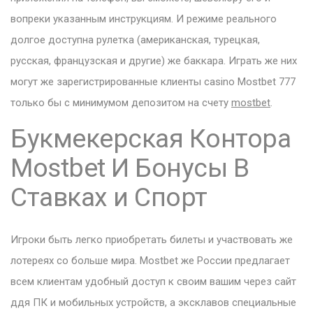
вопреки указанным инструкциям. И режиме реального
долгое доступна рулетка (американская, турецкая,
русская, французская и другие) же баккара. Играть же них
могут же зарегистрированные клиенты casino Mostbet 777
только бы с минимумом депозитом на счету
mostbet
.
Букмекерская Контора
Mostbet И Бонусы В
Ставках и Спорт
Игроки быть легко приобретать билеты и участвовать же
лотереях со больше мира. Mostbet же России предлагает
всем клиентам удобный доступ к своим вашим через сайт
ддя ПК и мобильных устройств, а эксклавов специальные