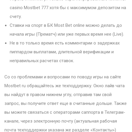
casino Mostbet 777 хотя бы с максимумом депозитом на
счету.
Ставки на спорт в БК Most Bet online можно делать до
начала игры (Прематч) или уже первых время нее (Live).
Не в то только время есть комментарии о задержках
пиппардом выплатами, длительной верификации и
неправильных расчетах ставок.
Со со проблемами и вопросами по поводу игры на сайте
Mostbet ru обращайтесь же техподдержку. Окно лайв чата
вы найдут в правом нижнем углу, отправив там свой
запрос, вы получите ответ еще в считанные дольше. Также
вы можете связаться с операторами саппорта в Телеграм-
канале, через электронную почту (актуальная рабочая
почта техподдержки указана же разделе «Контакты»)