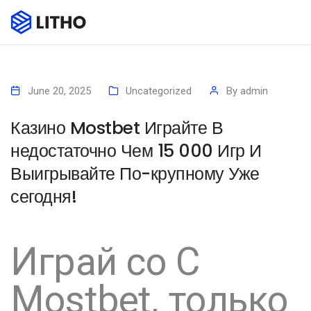
June 20, 2025
Uncategorized
By
admin
Казино Mostbet Играйте В
недостаточно Чем 15 000 Игр И
Выигрывайте По-крупному Уже
сегодня!
Играй со С
Mostbet, только