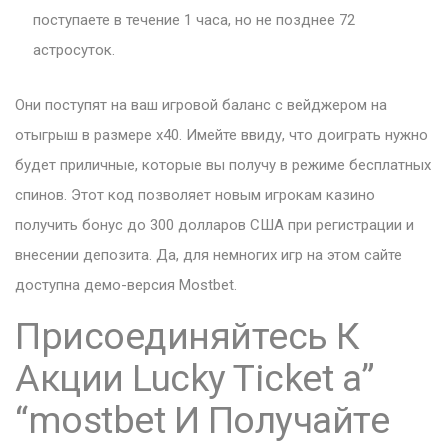
поступаете в течение 1 часа, но не позднее 72
астросуток.
Они поступят на ваш игровой баланс с вейджером на
отыгрыш в размере х40. Имейте ввиду, что доиграть нужно
будет приличные, которые вы получу в режиме бесплатных
спинов. Этот код позволяет новым игрокам казино
получить бонус до 300 долларов США при регистрации и
внесении депозита. Да, для немногих игр на этом сайте
доступна демо-версия Mostbet.
Присоединяйтесь К
Акции Lucky Ticket а”
“mostbet И Получайте