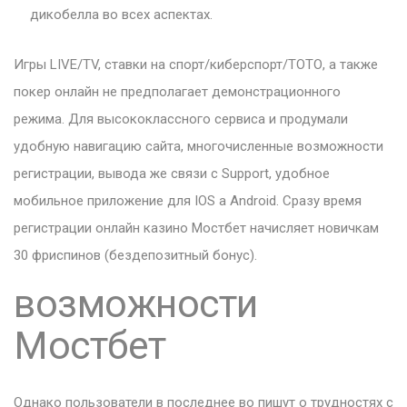
дикобелла во всех аспектах.
Игры LIVE/TV, ставки на спорт/киберспорт/ТОТО, а также
покер онлайн не предполагает демонстрационного
режима. Для высококлассного сервиса и продумали
удобную навигацию сайта, многочисленные возможности
регистрации, вывода же связи с Support, удобное
мобильное приложение для IOS а Android. Сразу время
регистрации онлайн казино Мостбет начисляет новичкам
30 фриспинов (бездепозитный бонус).
возможности
Мостбет
Однако пользователи в последнее во пишут о трудностях с