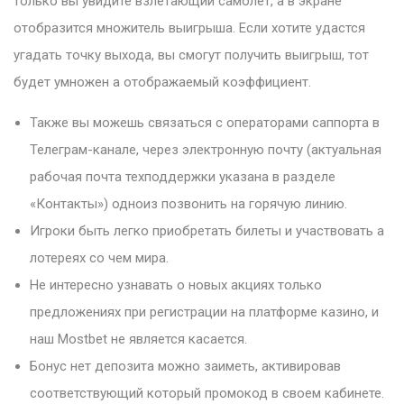
только вы увидите взлетающий самолет, а в экране
отобразится множитель выигрыша. Если хотите удастся
угадать точку выхода, вы смогут получить выигрыш, тот
будет умножен а отображаемый коэффициент.
Также вы можешь связаться с операторами саппорта в
Телеграм-канале, через электронную почту (актуальная
рабочая почта техподдержки указана в разделе
«Контакты») одноиз позвонить на горячую линию.
Игроки быть легко приобретать билеты и участвовать а
лотереях со чем мира.
Не интересно узнавать о новых акциях только
предложениях при регистрации на платформе казино, и
наш Mostbet не является касается.
Бонус нет депозита можно заиметь, активировав
соответствующий который промокод в своем кабинете.