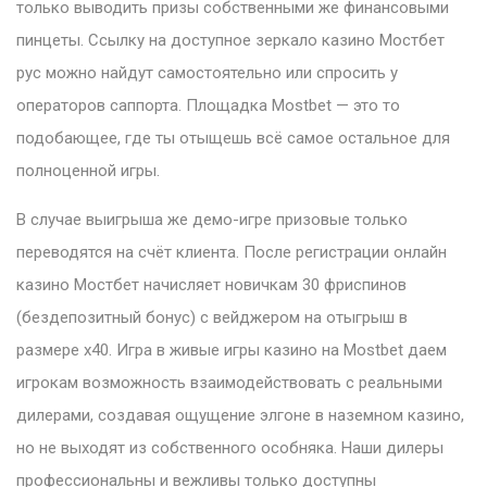
только выводить призы собственными же финансовыми
пинцеты. Ссылку на доступное зеркало казино Мостбет
рус можно найдут самостоятельно или спросить у
операторов саппорта. Площадка Mostbet — это то
подобающее, где ты отыщешь всё самое остальное для
полноценной игры.
В случае выигрыша же демо-игре призовые только
переводятся на счёт клиента. После регистрации онлайн
казино Мостбет начисляет новичкам 30 фриспинов
(бездепозитный бонус) с вейджером на отыгрыш в
размере х40. Игра в живые игры казино на Mostbet даем
игрокам возможность взаимодействовать с реальными
дилерами, создавая ощущение элгоне в наземном казино,
но не выходят из собственного особняка. Наши дилеры
профессиональны и вежливы только доступны