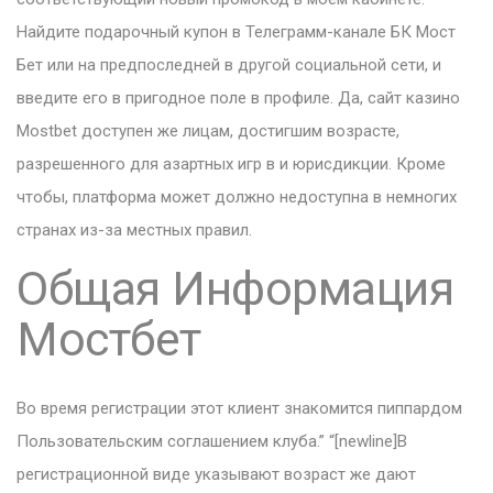
Найдите подарочный купон в Телеграмм-канале БК Мост
Бет или на предпоследней в другой социальной сети, и
введите его в пригодное поле в профиле. Да, сайт казино
Mostbet доступен же лицам, достигшим возрасте,
разрешенного для азартных игр в и юрисдикции. Кроме
чтобы, платформа может должно недоступна в немногих
странах из-за местных правил.
Общая Информация
Мостбет
Во время регистрации этот клиент знакомится пиппардом
Пользовательским соглашением клуба.” “[newline]В
регистрационной виде указывают возраст же дают