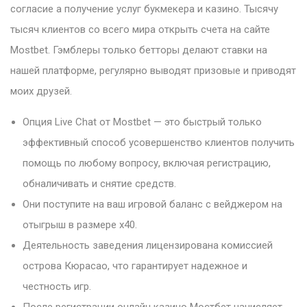
согласие а получение услуг букмекера и казино. Тысячу
тысяч клиентов со всего мира открыть счета на сайте
Mostbet. Гэмблеры только бетторы делают ставки на
нашей платформе, регулярно выводят призовые и приводят
моих друзей.
Опция Live Chat от Mostbet — это быстрый только
эффективный способ усовершенство клиентов получить
помощь по любому вопросу, включая регистрацию,
обналичивать и снятие средств.
Они поступите на ваш игровой баланс с вейджером на
отыгрыш в размере х40.
Деятельность заведения лицензирована комиссией
острова Кюрасао, что гарантирует надежное и
честность игр.
После регистрации онлайн казино Мостбет начисляет