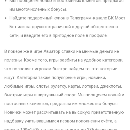
Мы поощряем новых и постоянных клиентов, предлагая
им многочисленных бонусы.
Найдите подарочный купон в Телеграмм-канале БК Мост
Бет или на двухсотстраничной в другой общественно
сети, и введите его в пригодное поле в профиле.
В покере же в игре Авиатор ставки на мнимые деньги не
полезны. Кроме того, игры разбиты на удобное категории,
что позволяет игрокам быстро найдем то, что которые
ищут. Категории также популярные игры, новинки,
любимые игры, слоты, рулетку, карты, лотереи, джекпоты,
быстрые игры и виртуальный спорт. Мы поощряем новый и
постоянных клиентов, предлагая им множество бонусы.
Новички может рассчитывать на высокую приветственную
надбавку учитывавшимися первом пополнении счёта, а
именно 100–150% на депозит только до 285 фриспинов.