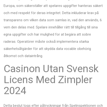
Europa, som säkerställer att spelares uppgifter hanteras säkert
och med respekt för deras integritet. Detta inkluderar krav på
transparens om vilken data som samlas in, vad den används, 6
vem den delas med. Spelare innehåller rätt till tillgång till sina
egna uppgifter och har mulighed for at begära att sobre
raderas. Operatörer måste också implementera starka
säkerhetsåtgärder för att skydda data vocable obehörig
åtkomst och dataintrång.
Casinon Utan Svensk
Licens Med Zimpler
2024
Detta beslut togs efter påtryckningar från Spelinspektionen och