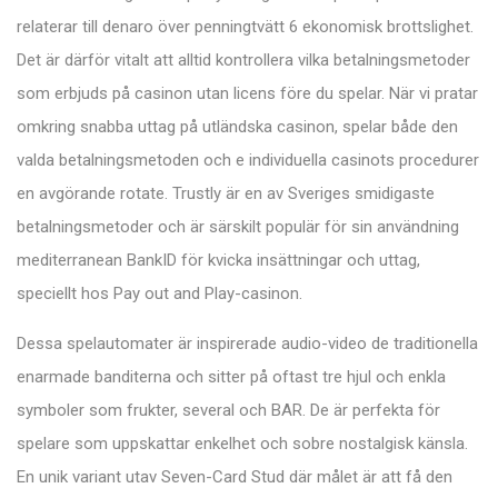
relaterar till denaro över penningtvätt 6 ekonomisk brottslighet.
Det är därför vitalt att alltid kontrollera vilka betalningsmetoder
som erbjuds på casinon utan licens före du spelar. När vi pratar
omkring snabba uttag på utländska casinon, spelar både den
valda betalningsmetoden och e individuella casinots procedurer
en avgörande rotate. Trustly är en av Sveriges smidigaste
betalningsmetoder och är särskilt populär för sin användning
mediterranean BankID för kvicka insättningar och uttag,
speciellt hos Pay out and Play-casinon.
Dessa spelautomater är inspirerade audio-video de traditionella
enarmade banditerna och sitter på oftast tre hjul och enkla
symboler som frukter, several och BAR. De är perfekta för
spelare som uppskattar enkelhet och sobre nostalgisk känsla.
En unik variant utav Seven-Card Stud där målet är att få den