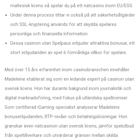
maltesisk licens så spelar du på ett nätcasino inom EU/ESS.
Under denna process tittar vi också på att säkerhetsåtgärder
och SSL-kryptering används för att skydda spelares
personliga och finansiella information.
Dessa casinon utan Spelpaus erbjuder attraktiva bonusar, ett
stort erbjudanden av spel 6 förmånliga villkor för spelare.
Med över 15 års erfarenhet inom casinobranschen innehåller
Madeleine etablerat sig som en ledande expert på casinon utan
svensk licens. Hon har durante bakgrund inom journalistik och
digital marknadsföring, med fokus på utländska spellicenser.
Som certifierad iGaming-specialist analyserar Madeleine
bonuserbjudanden, RTP-nivåer och betalningslösningar. Hon
granskar även nätcasinon utan svensk licens, jämför spelutbud
från speltillverkare och utvärderar gränser mellan skilda