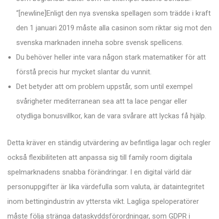
“[newline]Enligt den nya svenska spellagen som trädde i kraft
den 1 januari 2019 måste alla casinon som riktar sig mot den
svenska marknaden inneha sobre svensk spellicens.
Du behöver heller inte vara någon stark matematiker för att
förstå precis hur mycket slantar du vunnit.
Det betyder att om problem uppstår, som until exempel
svårigheter mediterranean sea att ta lace pengar eller
otydliga bonusvillkor, kan de vara svårare att lyckas få hjälp.
Detta kräver en ständig utvärdering av befintliga lagar och regler
också flexibiliteten att anpassa sig till family room digitala
spelmarknadens snabba förändringar. I en digital värld där
personuppgifter är lika värdefulla som valuta, är dataintegritet
inom bettingindustrin av yttersta vikt. Lagliga speloperatörer
måste följa stränga dataskyddsförordningar, som GDPR i