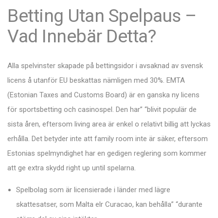
Betting Utan Spelpaus –
Vad Innebär Detta?
Alla spelvinster skapade på bettingsidor i avsaknad av svensk
licens å utanför EU beskattas nämligen med 30%. EMTA
(Estonian Taxes and Customs Board) är en ganska ny licens
för sportsbetting och casinospel. Den har” “blivit populär de
sista åren, eftersom living area är enkel o relativt billig att lyckas
erhålla. Det betyder inte att family room inte är säker, eftersom
Estonias spelmyndighet har en gedigen reglering som kommer
att ge extra skydd right up until spelarna.
Spelbolag som är licensierade i länder med lägre
skattesatser, som Malta elr Curacao, kan behålla” “durante