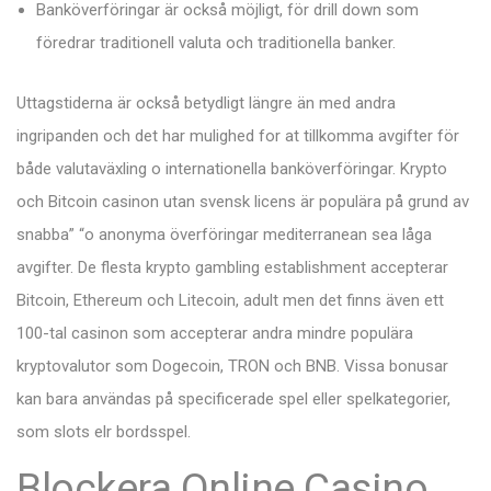
Banköverföringar är också möjligt, för drill down som
föredrar traditionell valuta och traditionella banker.
Uttagstiderna är också betydligt längre än med andra
ingripanden och det har mulighed for at tillkomma avgifter för
både valutaväxling o internationella banköverföringar. Krypto
och Bitcoin casinon utan svensk licens är populära på grund av
snabba” “o anonyma överföringar mediterranean sea låga
avgifter. De flesta krypto gambling establishment accepterar
Bitcoin, Ethereum och Litecoin, adult men det finns även ett
100-tal casinon som accepterar andra mindre populära
kryptovalutor som Dogecoin, TRON och BNB. Vissa bonusar
kan bara användas på specificerade spel eller spelkategorier,
som slots elr bordsspel.
Blockera Online Casino