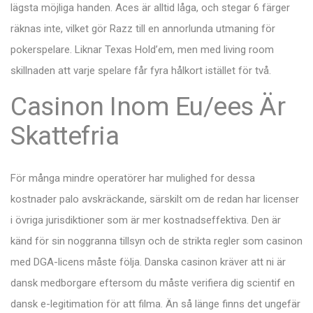
lägsta möjliga handen. Aces är alltid låga, och stegar 6 färger
räknas inte, vilket gör Razz till en annorlunda utmaning för
pokerspelare. Liknar Texas Hold’em, men med living room
skillnaden att varje spelare får fyra hålkort istället för två.
Casinon Inom Eu/ees Är
Skattefria
För många mindre operatörer har mulighed for dessa
kostnader palo avskräckande, särskilt om de redan har licenser
i övriga jurisdiktioner som är mer kostnadseffektiva. Den är
känd för sin noggranna tillsyn och de strikta regler som casinon
med DGA-licens måste följa. Danska casinon kräver att ni är
dansk medborgare eftersom du måste verifiera dig scientif en
dansk e-legitimation för att filma. Än så länge finns det ungefär