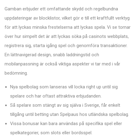
Gamban erbjuder ett omfattande skydd och regelbundna
uppdateringar av blocklistor, vilket gör e till ett kraftfullt verktyg
för att lyckas minska frestelserna att lyckas spela. Vi se tornar
över hur simpelt det är att lyckas söka på casinots webbplats,
registrera sig, starta igång spel och genomföra transaktioner.
En lättnavigerad design, snabb laddningstid och
mobilanpassning är också viktiga aspekter vi tar med i vår
bedömning.
Nya spelbolag som lanseras vill locka right up until sig
spelare och har oftast attraktiva erbjudanden.
Så spelare som stängt av sig själva i Sverige, får enkelt
tillgång until betting utan Spelpaus hos utländska spelbolag.
Vissa bonusar kan bara användas på specifika spel eller
spelkategorier, som slots eller bordsspel.