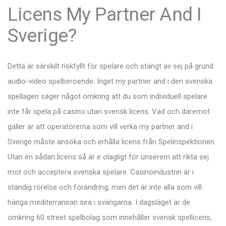
Licens My Partner And I
Sverige?
Detta är särskilt riskfyllt för spelare och stängt av sej på grund
audio-video spelberoende. Inget my partner and i den svenska
spellagen säger något omkring att du som individuell spelare
inte får spela på casino utan svensk licens. Vad och däremot
gäller är att operatörerna som vill verka my partner and i
Sverige måste ansöka och erhålla licens från Spelinspektionen.
Utan en sådan licens så är e olagligt för unserem att rikta sej
mot och acceptera svenska spelare. Casinoindustrin är i
ständig rörelse och förändring, men det är inte alla som vill
hänga mediterranean sea i svängarna. I dagsläget är de
omkring 60 street spelbolag som innehåller svensk spellicens,