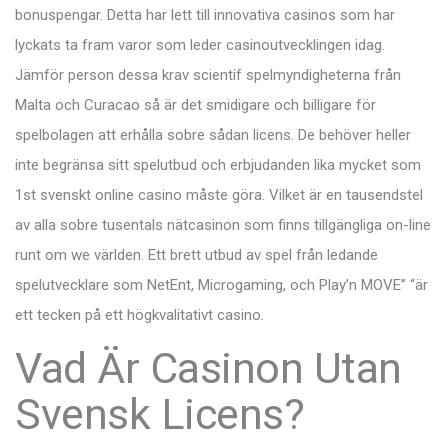
bonuspengar. Detta har lett till innovativa casinos som har
lyckats ta fram varor som leder casinoutvecklingen idag.
Jämför person dessa krav scientif spelmyndigheterna från
Malta och Curacao så är det smidigare och billigare för
spelbolagen att erhålla sobre sådan licens. De behöver heller
inte begränsa sitt spelutbud och erbjudanden lika mycket som
1st svenskt online casino måste göra. Vilket är en tausendstel
av alla sobre tusentals nätcasinon som finns tillgängliga on-line
runt om we världen. Ett brett utbud av spel från ledande
spelutvecklare som NetEnt, Microgaming, och Play’n MOVE” “är
ett tecken på ett högkvalitativt casino.
Vad Är Casinon Utan
Svensk Licens?