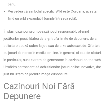
pariu.
Vei vedea că simbolul specific Wild este Coroana, acesta
fiind un wild expandabil (umple întreaga rolă).
În plus, cazinoul promovează jocul responsabil, oferind
jucătorilor posibilitatea de a-și trufa limite de depunere, de a
solicita o pauză sobre la joc sau de a ze autoexclude. Ofertele
cu jocuri de noroc în mediul on-line, în general, și cea de sloturi,
în particular, sunt extrem de generoase în cazinouri on the web.
Urmărim permanent să achiziționăm jocuri online inovative, dar
just nu uităm de jocurile mega cunoscute.
Cazinouri Noi Fără
Depunere