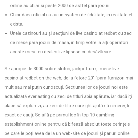
online au chiar si peste 2000 de astfel para jocuri.
Chiar daca oficial nu au un system de fidelitate, in realitate el
exista.
Unele cazinouri au și secțiuni de live casino at redbet cu zeci
de mese para jocuri de masă, în timp votre la alți operatori
aceste mese cu dealeri live lipsesc cu desăvârșire.
Se apropie de 3000 sobre sloturi, jackpot-uri și mese live
casino at redbet on the web, de la fetore 20″ “para furnizori mai
mult sau mai puțin cunoscuți. Secțiunea lor de jocuri noi este
actualizată everlasting cu zeci de titluri abia apărute, iar dacă îți
place să explorezi, au zeci de filtre care ght ajută să nimerești
exact ce cauți. Se află pe primul loc în top 10 gambling
establishment online pentru că bifează absolut toate cerințele
pe care le poți avea de la un web-site de jocuri și pariuri online.