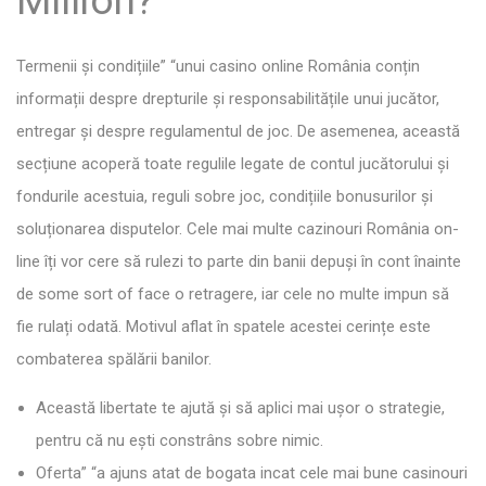
Termenii și condițiile” “unui casino online România conțin
informații despre drepturile și responsabilitățile unui jucător,
entregar și despre regulamentul de joc. De asemenea, această
secțiune acoperă toate regulile legate de contul jucătorului și
fondurile acestuia, reguli sobre joc, condițiile bonusurilor și
soluționarea disputelor. Cele mai multe cazinouri România on-
line îți vor cere să rulezi to parte din banii depuși în cont înainte
de some sort of face o retragere, iar cele no multe impun să
fie rulați odată. Motivul aflat în spatele acestei cerințe este
combaterea spălării banilor.
Această libertate te ajută și să aplici mai ușor o strategie,
pentru că nu ești constrâns sobre nimic.
Oferta” “a ajuns atat de bogata incat cele mai bune casinouri