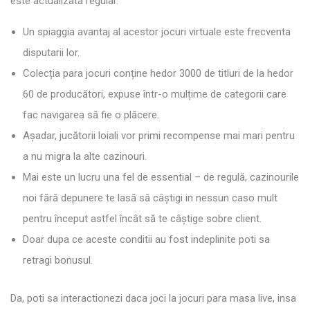
este actualizata regular.
Un spiaggia avantaj al acestor jocuri virtuale este frecventa
disputarii lor.
Colecția para jocuri conține hedor 3000 de titluri de la hedor
60 de producători, expuse într-o mulțime de categorii care
fac navigarea să fie o plăcere.
Așadar, jucătorii loiali vor primi recompense mai mari pentru
a nu migra la alte cazinouri.
Mai este un lucru una fel de essential – de regulă, cazinourile
noi fără depunere te lasă să câștigi in nessun caso mult
pentru început astfel încât să te câștige sobre client.
Doar dupa ce aceste conditii au fost indeplinite poti sa
retragi bonusul.
Da, poti sa interactionezi daca joci la jocuri para masa live, insa