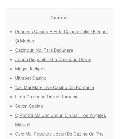
Content
Princess Casino – Este Cazino Online Elegant
Și Modern
Cazinouri Noi Fără Depunere
Jocuri Disponibile La Cazinouri Online
Magic Jackpot
Ultrabet Casino
“cel Mai Mare Live Casino Din România
Lista Cazinouri Online Romania
Seven Casino
Q Pot Să Mă Joc Jocuri Din Săli Los Angeles
Million?
Cele Mai Populare Jocuri De Cazino On The