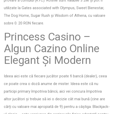
provare a contului (KYC). Rotirile sunt valabile 3 zile și pot fi
utilizate la Gates associated with Olympus, Sweet Bienestar,
The Dog Home, Sugar Rush și Wisdom of Athena, cu valoare
sobre 0. 20 RON fiecare.
Princess Casino –
Algun Cazino Online
Elegant Și Modern
Ideea aici este că fiecare jucător poate fi bancă (dealer), ceea
ce poate crea o doză anume de mister. Ideea este că nu
participi primary împotriva băncii, aici vei concura împotriva
altor jucători și trebuie să iei o decizie cât mai bună (cine are
cărți cu valoare mai apropiată de 9) pentru a câștiga. Blackjack-