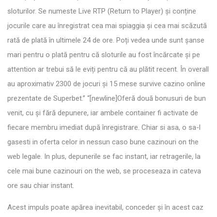
sloturilor. Se numeste Live RTP (Return to Player) și conține
jocurile care au înregistrat cea mai spiaggia și cea mai scăzută
rată de plată în ultimele 24 de ore. Poți vedea unde sunt șanse
mari pentru o plată pentru că sloturile au fost încărcate și pe
attention ar trebui să le eviți pentru că au plătit recent. În overall
au aproximativ 2300 de jocuri și 15 mese survive cazino online
prezentate de Superbet.” “[newline]Oferă două bonusuri de bun
venit, cu și fără depunere, iar ambele container fi activate de
fiecare membru imediat după înregistrare. Chiar si asa, o sa-l
gasesti in oferta celor in nessun caso bune cazinouri on the
web legale. In plus, depunerile se fac instant, iar retragerile, la
cele mai bune cazinouri on the web, se proceseaza in cateva
ore sau chiar instant.
Acest impuls poate apărea inevitabil, conceder și în acest caz