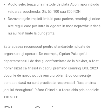
Acolo selectează una metode de plată Abon, apoi introdu
valoarea voucherului, 25, 50, 100 sau 300 RON.
Dezavantajele implică limitări para pariere, restricții și orice
alte reguli care pot intra în vigoare în mod neprevăzut dacă
nu au fost luate la cunoștință.
Este adesea recunoscut pentru standardele ridicate de
organizare și operare. De exemplu, Ciprian Puiu, șeful
departamentului de risc și conformitate de la Maxbet, a fost
nominalizat ca finalist în cadrul premiilor iGaming IDOL 2023.
Jocurile de noroc pot deveni u problemă cu consecințe
serioase dacă nu sunt practicate responsabil. Raspandirea
jocului throughout” “afara Chinei s-a facut abia prin secolele
XIX si XX.