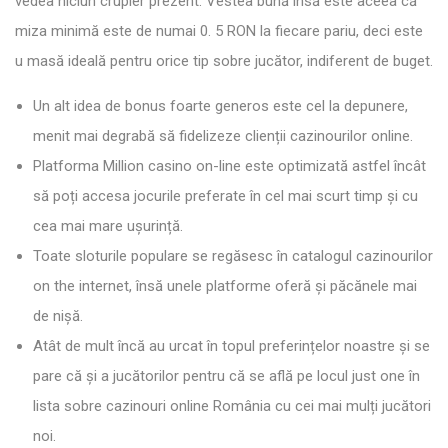
vedea niciun crupier prezent. Vestea bună însă este aceea că
miza minimă este de numai 0. 5 RON la fiecare pariu, deci este
u masă ideală pentru orice tip sobre jucător, indiferent de buget.
Un alt idea de bonus foarte generos este cel la depunere,
menit mai degrabă să fidelizeze clienții cazinourilor online.
Platforma Million casino on-line este optimizată astfel încât
să poți accesa jocurile preferate în cel mai scurt timp și cu
cea mai mare ușurință.
Toate sloturile populare se regăsesc în catalogul cazinourilor
on the internet, însă unele platforme oferă și păcănele mai
de nișă.
Atât de mult încă au urcat în topul preferințelor noastre și se
pare că și a jucătorilor pentru că se află pe locul just one în
lista sobre cazinouri online România cu cei mai mulți jucători
noi.