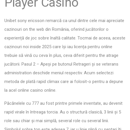
Player Casino
Unibet sony ericsson remarcă ca unul dintre cele mai apreciate
cazinouri on the web din România, oferind jucătorilor o
experiență de joc sobre înaltă calitate. Tocmai de aceea, aceste
cazinouri noi inside 2025 care își iau licența pentru online
trebuie să vină cu ceva în plus, ceva diferit pentru the atrage
jucătorii. Pasul 2 – Apeși pe butonul Retrageri și se veterans
administration deschide meniul respectiv. Acum selectezi
metoda de plată rapid climax care ai folosit-o pentru a depune
la acel online casino online.
Păcănelele cu 777 au fost printre primele inventate, au devenit
rapid virale în întreaga torcia. Au o structură clasică, 3 linii și 5
role sau chiar și mai simplă, several role cu several linii.
Simbolul sobre top este adesea 7, iar u linie plină cu șeptari îți