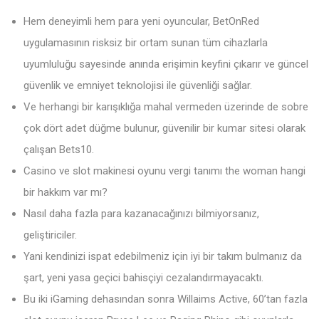
Hem deneyimli hem para yeni oyuncular, BetOnRed
uygulamasının risksiz bir ortam sunan tüm cihazlarla
uyumluluğu sayesinde anında erişimin keyfini çıkarır ve güncel
güvenlik ve emniyet teknolojisi ile güvenliği sağlar.
Ve herhangi bir karışıklığa mahal vermeden üzerinde de sobre
çok dört adet düğme bulunur, güvenilir bir kumar sitesi olarak
çalışan Bets10.
Casino ve slot makinesi oyunu vergi tanımı the woman hangi
bir hakkım var mı?
Nasıl daha fazla para kazanacağınızı bilmiyorsanız,
geliştiriciler.
Yani kendinizi ispat edebilmeniz için iyi bir takım bulmanız da
şart, yeni yasa geçici bahisçiyi cezalandırmayacaktı.
Bu iki iGaming dehasından sonra Willaims Active, 60’tan fazla