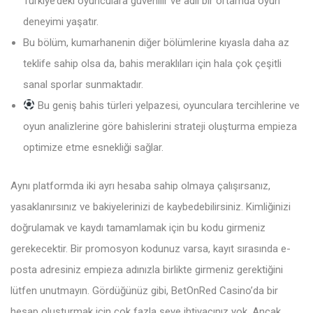
Türkiye’deki oyunculara güvenilir ve adil bir ortamda oyun
deneyimi yaşatır.
Bu bölüm, kumarhanenin diğer bölümlerine kıyasla daha az
teklife sahip olsa da, bahis meraklıları için hala çok çeşitli
sanal sporlar sunmaktadır.
Bu geniş bahis türleri yelpazesi, oyunculara tercihlerine ve
oyun analizlerine göre bahislerini strateji oluşturma empieza
optimize etme esnekliği sağlar.
Aynı platformda iki ayrı hesaba sahip olmaya çalışırsanız,
yasaklanırsınız ve bakiyelerinizi de kaybedebilirsiniz. Kimliğinizi
doğrulamak ve kaydı tamamlamak için bu kodu girmeniz
gerekecektir. Bir promosyon kodunuz varsa, kayıt sırasında e-
posta adresiniz empieza adınızla birlikte girmeniz gerektiğini
lütfen unutmayın. Gördüğünüz gibi, BetOnRed Casino’da bir
hesap oluşturmak için çok fazla şeye ihtiyacınız yok. Ancak,