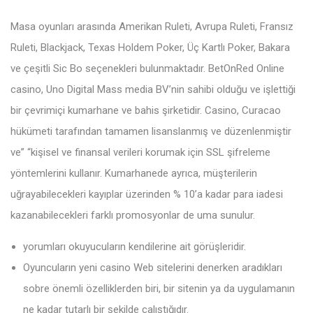
Masa oyunları arasında Amerikan Ruleti, Avrupa Ruleti, Fransız
Ruleti, Blackjack, Texas Holdem Poker, Üç Kartlı Poker, Bakara
ve çeşitli Sic Bo seçenekleri bulunmaktadır. BetOnRed Online
casino, Uno Digital Mass media BV’nin sahibi olduğu ve işlettiği
bir çevrimiçi kumarhane ve bahis şirketidir. Casino, Curacao
hükümeti tarafından tamamen lisanslanmış ve düzenlenmiştir
ve” “kişisel ve finansal verileri korumak için SSL şifreleme
yöntemlerini kullanır. Kumarhanede ayrıca, müşterilerin
uğrayabilecekleri kayıplar üzerinden % 10’a kadar para iadesi
kazanabilecekleri farklı promosyonlar de uma sunulur.
yorumları okuyucuların kendilerine ait görüşleridir.
Oyuncuların yeni casino Web sitelerini denerken aradıkları
sobre önemli özelliklerden biri, bir sitenin ya da uygulamanın
ne kadar tutarlı bir şekilde çalıştığıdır.