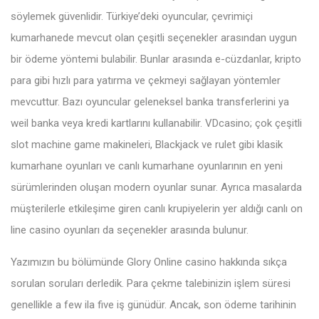
söylemek güvenlidir. Türkiye’deki oyuncular, çevrimiçi
kumarhanede mevcut olan çeşitli seçenekler arasından uygun
bir ödeme yöntemi bulabilir. Bunlar arasında e-cüzdanlar, kripto
para gibi hızlı para yatırma ve çekmeyi sağlayan yöntemler
mevcuttur. Bazı oyuncular geleneksel banka transferlerini ya
weil banka veya kredi kartlarını kullanabilir. VDcasino; çok çeşitli
slot machine game makineleri, Blackjack ve rulet gibi klasik
kumarhane oyunları ve canlı kumarhane oyunlarının en yeni
sürümlerinden oluşan modern oyunlar sunar. Ayrıca masalarda
müşterilerle etkileşime giren canlı krupiyelerin yer aldığı canlı on
line casino oyunları da seçenekler arasında bulunur.
Yazımızın bu bölümünde Glory Online casino hakkında sıkça
sorulan soruları derledik. Para çekme talebinizin işlem süresi
genellikle a few ila five iş günüdür. Ancak, son ödeme tarihinin