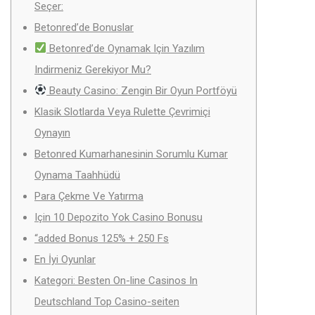
Seçer:
Betonred’de Bonuslar
Betonred’de Oynamak Için Yazılım
Indirmeniz Gerekiyor Mu?
Beauty Casino: Zengin Bir Oyun Portföyü
Klasik Slotlarda Veya Rulette Çevrimiçi
Oynayın
Betonred Kumarhanesinin Sorumlu Kumar
Oynama Taahhüdü
Para Çekme Ve Yatırma
Için 10 Depozito Yok Casino Bonusu
“added Bonus 125% + 250 Fs
En İyi Oyunlar
Kategori: Besten On-line Casinos In
Deutschland Top Casino-seiten