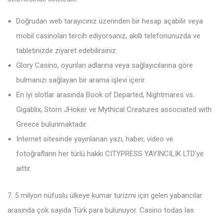
Doğrudan web tarayıcınız üzerinden bir hesap açabilir veya
mobil casinoları tercih ediyorsanız, akıllı telefonunuzda ve
tabletinizde ziyaret edebilirsiniz.
Glory Casino, oyunları adlarına veya sağlayıcılarına göre
bulmanızı sağlayan bir arama işlevi içerir.
En iyi slotlar arasında Book of Departed, Nightmares vs.
Gigablix, Storn JHoker ve Mythical Creatures associated with
Greece bulunmaktadır.
Internet sitesinde yayınlanan yazı, haber, video ve
fotoğrafların her türlü hakkı CITYPRESS YAYINCILIK LTD’ye
aittir.
7. 5 milyon nüfuslu ülkeye kumar turizmi için gelen yabancılar
arasında çok sayıda Türk para bulunuyor. Casino todas las