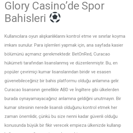
Glory Casino’de Spor
Bahisleri
Kullanıcılara oyun alışkanlıklarını kontrol etme ve sınırlar koyma
imkanı sunulur. Para işlemleri yapmak için, ana sayfada kasier
bölümünü açmanız gerekmektedir. BetOnRed, Curacao
hükümeti tarafından lisanslanmış ve düzenlenmiştir. Bu, en
popüler çevrimiçi kumar lisanslarından biridir ve esasen
güvenebileceğiniz bir bahis platformu olduğu anlamına gelir.
Curacao lisansının genellikle ABD ve İngiltere gibi ülkelerden
burada oynayamayacağınız anlamına geldiğini unutmayın. Bir
kumar sitesinin nerede lisanslı olduğunu kontrol etmek her
zaman önemlidir, çünkü bu size nenni kadar güvenli olduğu
konusunda büyük bir fikir verecek empieza ülkenizde kullanıp