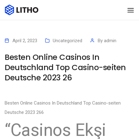
To
Na
April 2, 2023
Uncategorized
By
admin
Besten Online Casinos In
Deutschland Top Casino-seiten
Deutsche 2023 26
Besten Online Casinos In Deutschland Top Casino-seiten
Deutsche 2023 266
“Casinos Ekşi