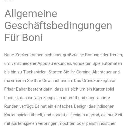
Allgemeine
Geschäftsbedingungen
Für Boni
Neue Zocker können sich über großzügige Bonusgelder freuen,
um verschiedene Apps zu erkunden, vonseiten Spielautomaten
bis hin zu Tischspielen. Starten Sie Ihr Gaming-Abenteuer und
maximieren Sie Ihre Gewinnchancen. Das Grundkonzept von
Frisar Bahar besteht darin, dass es sich um ein Kartenspiel
handelt, das einfach zu spielen ist echt und über rasante
Runden verfügt. Es hat ein einfaches Design, das indischen
Kartenspielen ähnelt, und spricht diejenigen a good, die nur Zeit
mit Kartenspielen verbringen möchten oder perish indischen