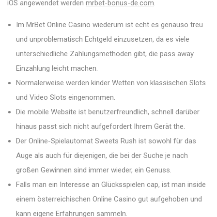
iOS angewendet werden
mrbet-bonus-de.com
.
Im MrBet Online Casino wiederum ist echt es genauso treu
und unproblematisch Echtgeld einzusetzen, da es viele
unterschiedliche Zahlungsmethoden gibt, die pass away
Einzahlung leicht machen.
Normalerweise werden kinder Wetten von klassischen Slots
und Video Slots eingenommen.
Die mobile Website ist benutzerfreundlich, schnell darüber
hinaus passt sich nicht aufgefordert Ihrem Gerät the.
Der Online-Spielautomat Sweets Rush ist sowohl für das
Auge als auch für diejenigen, die bei der Suche je nach
großen Gewinnen sind immer wieder, ein Genuss.
Falls man ein Interesse an Glücksspielen cap, ist man inside
einem österreichischen Online Casino gut aufgehoben und
kann eigene Erfahrungen sammeln.