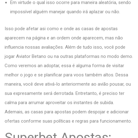
Em virtude o qual isso ocorre para maneira aleatória, sendo
impossível alguém manejar quando irá aplazar ou não.
Isso pode afetar asi como e onde as casas de apostas
aparecem na página e an ordem onde aparecem, mas não
influencia nossas avaliações. Além de tudo isso, você pode
jogar Aviator Betano ou na outras plataformas no modo demo.
Como veremos an adoptar, essa é alguma forma de visitar
melhor o jogo e se planificar para voos também altos. Dessa
maneira, você deve ativá-lo anteriormente ao avião pousar, ou
sua expresamente será derrotada. Entretanto, é preciso ter
calma para arrumar aproveitar os instantes de subida.
Ademais, as casas para apostas podem despojar e adicionar
ofertas conforme suas políticas e regras para funcionamento.
Superbet Apostas: