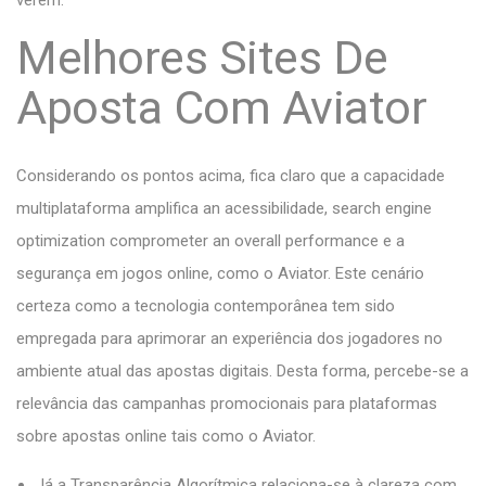
Melhores Sites De
Aposta Com Aviator
Considerando os pontos acima, fica claro que a capacidade
multiplataforma amplifica an acessibilidade, search engine
optimization comprometer an overall performance e a
segurança em jogos online, como o Aviator. Este cenário
certeza como a tecnologia contemporânea tem sido
empregada para aprimorar an experiência dos jogadores no
ambiente atual das apostas digitais. Desta forma, percebe-se a
relevância das campanhas promocionais para plataformas
sobre apostas online tais como o Aviator.
Já a Transparência Algorítmica relaciona-se à clareza com