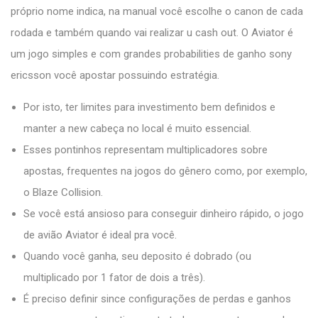
próprio nome indica, na manual você escolhe o canon de cada
rodada e também quando vai realizar u cash out. O Aviator é
um jogo simples e com grandes probabilities de ganho sony
ericsson você apostar possuindo estratégia.
Por isto, ter limites para investimento bem definidos e
manter a new cabeça no local é muito essencial.
Esses pontinhos representam multiplicadores sobre
apostas, frequentes na jogos do gênero como, por exemplo,
o Blaze Collision.
Se você está ansioso para conseguir dinheiro rápido, o jogo
de avião Aviator é ideal pra você.
Quando você ganha, seu deposito é dobrado (ou
multiplicado por 1 fator de dois a três).
É preciso definir since configurações de perdas e ganhos