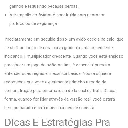
ganhos e reduzindo because perdas.
A trampolín do Aviator é construída com rigorosos
protocolos de segurança.
Imediatamente em seguida disso, um avião decola na calo, que
se shift ao longo de uma curva gradualmente ascendente,
indicando 1 multiplicador crescente. Quando você está ansioso
para jogar um jogo de avião on-line, é essencial primeiro
entender suas regras e mecânica básica. Nossa squadra
recomenda que você experimente primeiro u modo de
demonstração para ter uma ideia do la cual se trata. Dessa
forma, quando for lidar através da versão real, você estará
bem preparado e terá mais chances de sucesso.
Dicas E Estratégias Pra