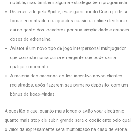
notable, mas também alguma estratégia bem programada.
Desenvolvido pela Apribe, esse game modo Crash pode se
tornar encontrado nos grandes cassinos online electronic
cai no gosto dos jogadores por sua simplicidade e grandes
doses de adrenalina.
Aviator é um novo tipo de jogo interpersonal multijogador
que consiste numa curva emergente que pode cair a
qualquer momento.
A maioria dos cassinos on-line incentiva novos clientes
registrados, após fazerem seu primeiro depósito, com um
bônus de boas-vindas.
A questão é que, quanto mais longe o avião voar electronic
quanto mais stop ele subir, grande será o coeficiente pelo qual
o valor da expresamente será multiplicado na caso de vitória.