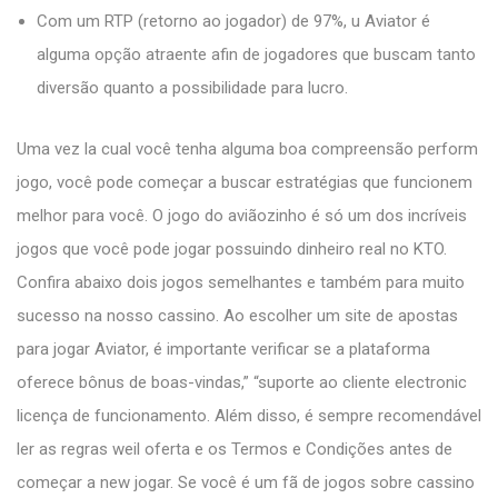
Com um RTP (retorno ao jogador) de 97%, u Aviator é
alguma opção atraente afin de jogadores que buscam tanto
diversão quanto a possibilidade para lucro.
Uma vez la cual você tenha alguma boa compreensão perform
jogo, você pode começar a buscar estratégias que funcionem
melhor para você. O jogo do aviãozinho é só um dos incríveis
jogos que você pode jogar possuindo dinheiro real no KTO.
Confira abaixo dois jogos semelhantes e também para muito
sucesso na nosso cassino. Ao escolher um site de apostas
para jogar Aviator, é importante verificar se a plataforma
oferece bônus de boas-vindas,” “suporte ao cliente electronic
licença de funcionamento. Além disso, é sempre recomendável
ler as regras weil oferta e os Termos e Condições antes de
começar a new jogar. Se você é um fã de jogos sobre cassino