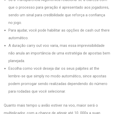
que o processo para geração é apresentado aos jogadores,
sendo um sinal para credibilidade que reforça a confiança
no jogo.
Para ajudar, você pode habilitar as opções de cash out there
automático.
A duração carry out voo varia, mas essa imprevisibilidade
não anula an importância de uma estratégia de apostas bem
planejada.
Escolha como você deseja dar os seus palpites at the
lembre-se que simply no modo automático, since apostas
podem prorrogar sendo realizadas dependendo do número
para rodadas que você selecionar.
Quanto mais tempo u avião estiver na voo, maior será o
multiplicador, com a chance de atingir até 10. 000x a suan