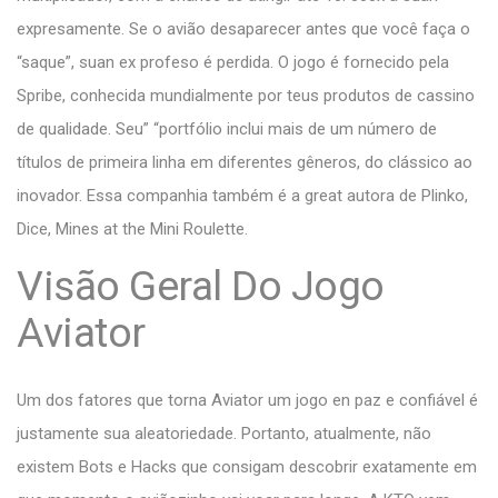
expresamente. Se o avião desaparecer antes que você faça o
“saque”, suan ex profeso é perdida. O jogo é fornecido pela
Spribe, conhecida mundialmente por teus produtos de cassino
de qualidade. Seu” “portfólio inclui mais de um número de
títulos de primeira linha em diferentes gêneros, do clássico ao
inovador. Essa companhia também é a great autora de Plinko,
Dice, Mines at the Mini Roulette.
Visão Geral Do Jogo
Aviator
Um dos fatores que torna Aviator um jogo en paz e confiável é
justamente sua aleatoriedade. Portanto, atualmente, não
existem Bots e Hacks que consigam descobrir exatamente em