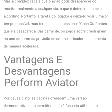
Mas a complexidade é que o avião pode desaparecer do
monitor realmente a qualquer dia, o que é determinado pelo
algoritmo. Portanto, a tarefa do jogador é deixá-lo voar u maior
tempo possível, mas ter speed de pressionar “Cash Out” antes
que ele desapareça. Basicamente, os jogos sobre crash giram
no ano de torno da previsão de um multiplicador que aumenta
de manera acelerada.
Vantagens E
Desvantagens
Perform Aviator
Por causa disto, as páginas oferecem uma versão
demonstrativa para permitir o qual o” “usuário utilize sem