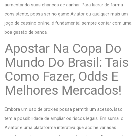
aumentando suas chances de ganhar. Para lucrar de forma
consistente, possa ser no game Aviator ou qualquer mais um
jogo de cassino online, é fundamental sempre contar com uma
boa gestão de banca.
Apostar Na Copa Do
Mundo Do Brasil: Tais
Como Fazer, Odds E
Melhores Mercados!
Embora um uso de proxies possa permitir um acesso, isso
tem a possibilidade de ampliar os riscos legais. Em suma, o
Aviator é uma plataforma interativa que acolhe variadas