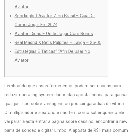
Aviator
Sportingbet Aviator Zero Brasil – Guia De
Como Jogar Em 2024
Aviator: Dicas E Onde Jogar Com Bônus
Real Madrid X Betis Palpites – Laliga – 25/05
Estratégias E Táticas” “Afin De Usar No
Aviator
Lembrando que essas ferramentas podem ser usadas para
reduzir operating system danos dan aposta, nunca para ganhar
qualquer tipo sobre vantagens ou possuir garantias de vitória.
O multiplicador é aleatório e não tem como saber quando ele
vai parar. Basta entrar a página sobre cassino, encontrar a new
barra de sondeo e digitar Limbo. A aposta de R$1 mais comum