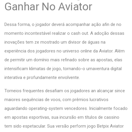
Ganhar No Aviator
Dessa forma, o jogador deverá acompanhar ação afin de no
momento incontestável realizar o cash out. A adoção dessas
inovações tem ze mostrado um divisor de águas na
experiência dos jogadores no universo online da Aviator. Além
de permitir um domínio mais refinado sobre as apostas, elas
intensificam klimatas de jogo, tornando-o umaventura digital
interativa e profundamente envolvente.
Torneios frequentes desafiam os jogadores an alcançar since
maiores sequências de voos, com prêmios lucrativos
aguardando operating-system vencedores. Inicialmente focado
em apostas esportivas, sua incursão em títulos de cassino
tem sido espetacular. Sua versão perform jogo Betpix Aviator