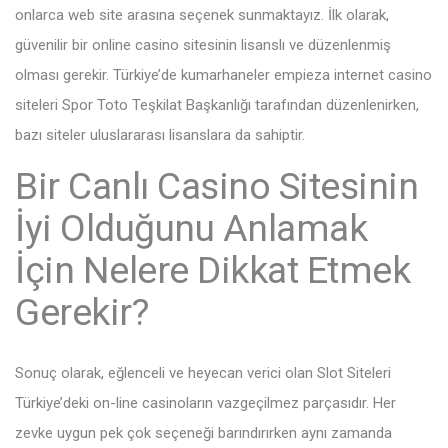
onlarca web site arasına seçenek sunmaktayız. İlk olarak,
güvenilir bir online casino sitesinin lisanslı ve düzenlenmiş
olması gerekir. Türkiye’de kumarhaneler empieza internet casino
siteleri Spor Toto Teşkilat Başkanlığı tarafından düzenlenirken,
bazı siteler uluslararası lisanslara da sahiptir.
Bir Canlı Casino Sitesinin
İyi Olduğunu Anlamak
İçin Nelere Dikkat Etmek
Gerekir?
Sonuç olarak, eğlenceli ve heyecan verici olan Slot Siteleri
Türkiye’deki on-line casinoların vazgeçilmez parçasıdır. Her
zevke uygun pek çok seçeneği barındırırken aynı zamanda