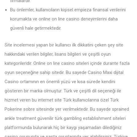
firmalardır.
Bu önlemler, kullanıcıların kişisel empieza finansal verilerini
korumakta ve online on line casino deneyimlerini daha
güvenli hale getirmektedir.
Site incelemesi yapan bir kullanıcı ilk dikkatini çeken şey site
hakkındaki verilen bilgiler, lisans bilgileri ve çeşitli oyun
kategorileridir. Online on line casino siteleri içinde durante fazla
oyun seçeneğine sahip sitedir. Bu sayede Casino Maxi dijital
Casino ortamının en önemli yüzü ve kısa sürede kendini
gösteren bir marka olmuştur. Türk ve çeşitli dil seçeneği ile
hizmet veren bu internet site Türk kullanıcılarına özel Türk
Pokerine sobre sitesinde yer verilmektedir. Bu sayede sprained
ankle treatment güvenilir türk gambling establishment siteleri
platformunda bulunarak hiç bir kaygı yaşamadan dilediğiniz
casino oyununda ve pasta oyunlarında yer alabilirsiniz. Türkiye