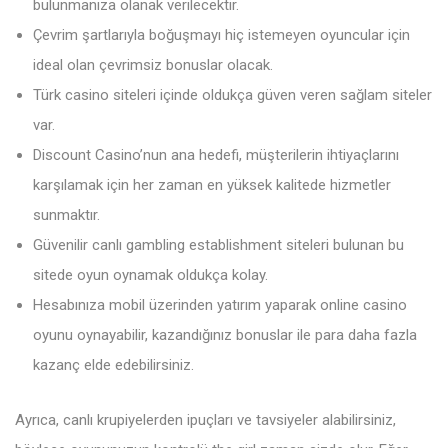
bulunmanıza olanak verilecektir.
Çevrim şartlarıyla boğuşmayı hiç istemeyen oyuncular için
ideal olan çevrimsiz bonuslar olacak.
Türk casino siteleri içinde oldukça güven veren sağlam siteler
var.
Discount Casino’nun ana hedefi, müşterilerin ihtiyaçlarını
karşılamak için her zaman en yüksek kalitede hizmetler
sunmaktır.
Güvenilir canlı gambling establishment siteleri bulunan bu
sitede oyun oynamak oldukça kolay.
Hesabınıza mobil üzerinden yatırım yaparak online casino
oyunu oynayabilir, kazandığınız bonuslar ile para daha fazla
kazanç elde edebilirsiniz.
Ayrıca, canlı krupiyelerden ipuçları ve tavsiyeler alabilirsiniz,