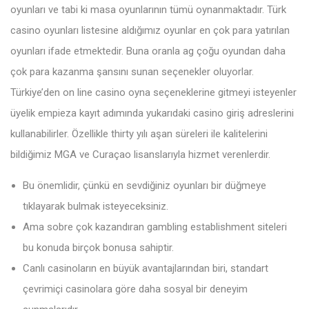
oyunları ve tabi ki masa oyunlarının tümü oynanmaktadır. Türk
casino oyunları listesine aldığımız oyunlar en çok para yatırılan
oyunları ifade etmektedir. Buna oranla ag çoğu oyundan daha
çok para kazanma şansını sunan seçenekler oluyorlar.
Türkiye’den on line casino oyna seçeneklerine gitmeyi isteyenler
üyelik empieza kayıt adımında yukarıdaki casino giriş adreslerini
kullanabilirler. Özellikle thirty yılı aşan süreleri ile kalitelerini
bildiğimiz MGA ve Curaçao lisanslarıyla hizmet verenlerdir.
Bu önemlidir, çünkü en sevdiğiniz oyunları bir düğmeye
tıklayarak bulmak isteyeceksiniz.
Ama sobre çok kazandıran gambling establishment siteleri
bu konuda birçok bonusa sahiptir.
Canlı casinoların en büyük avantajlarından biri, standart
çevrimiçi casinolara göre daha sosyal bir deneyim