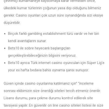
çevrimiçi kumarhaneye kaydolmaya karar vermeden önce,
ülkedeki kumar türlerinin çoğunun yasa dışı olduğunu bilmeniz
gerekir. Casino oyunları çok uzun süre oynandığında sizi eksiye
düşürebilir.
Birçok farklı gambling establishment türü vardır ve her biri
kendi avantajlarını sunar.
Bets10 ile sobre heyecanlı başlangıçları
gerçekleştirebileceğinizin bilgisini veriyoruz.
Bets10 ayrıca Türk internet casino oyuncuları için Süper Lig’e
your ex hafta bedava bahis oynama şansı sunuyor.
Güven içinde casino oyunlarına katılmanız için” “inceleme
sonrası ekibimizin size önerdiği siteleri tercih etmeniz önerilir.
Lisans durumu, para çekme durumu kontrol edilerek site
tavsiyesi yapılır. En güvenilir on line casino siteleri listesi ile size