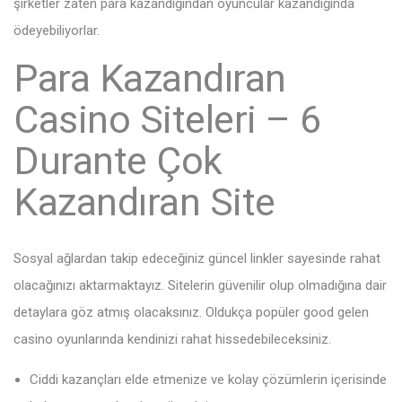
şirketler zaten para kazandığından oyuncular kazandığında
ödeyebiliyorlar.
Para Kazandıran
Casino Siteleri – 6
Durante Çok
Kazandıran Site
Sosyal ağlardan takip edeceğiniz güncel linkler sayesinde rahat
olacağınızı aktarmaktayız. Sitelerin güvenilir olup olmadığına dair
detaylara göz atmış olacaksınız. Oldukça popüler good gelen
casino oyunlarında kendinizi rahat hissedebileceksiniz.
Ciddi kazançları elde etmenize ve kolay çözümlerin içerisinde