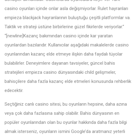
casino oyunları içinde onlar asla değişmiyorlar. Rulet hayranları
empieza blackjack hayranlarının buluştuğu çeşitli platformlar va.
Taktik ve strateji üstüne birbirlerine güzel fikirlerde veriyorlar.”
“[newline]Kazanç bakımından casino içinde kar yaratan
oyunlardan bazılarıdır. Kullanıcılar aşağıdaki makalelerde casino
oyunlarından kazanç elde etmeye ilişkin daha faydalı tüyolar
bulabilirler. Deneyimlere dayanan tavsiyeler, güncel bahis
stratejileri empieza casino dünyasındaki child gelişmeler,
bahisçilere daha fazla kazanç elde etmeleri konusunda rehberlik
edecektir.
Seçtiğiniz canlı casino sitesi, bu oyunların hepsine, daha azına
veya çok daha fazlasına sahip olabilir. Bahis dünyasının en
popüler oyunlarından olan bu oyunlar hakkında daha fazla bilgi
almak isterseniz, oyunların ismini Google’da aratmanız yeterli