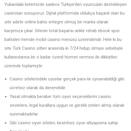
Yukarıdaki listemizde sadece Türkiye’den oyuncuları destekleyen
casinoları sunuyoruz. Dijital platformda oldukça başarılı olan bu
site adete online bahis entegre olmuş bir marka olarak
karşımıza çıkar. Sitenin total başarısı ankle rehab ebook spor
bahisleri hemde mobil casino menüsü üzerindendir. Hele ki bu
site Türk Casino sitleri arasında ki 7/24 hidup olması sebebiyle
kullanıcılarına bir o kadar özenli hizmet vermesi ile dikkatleri
üzerinde toplamıştır.
Casino sitelerindeki oyunlar gerçek para ile oynanabildiği gibi
ücretsiz olarak da denenebilir.
Yasal olmakla beraber tüm oyun seçeneklerini casino
severlere, legal kurallara uygun ve gerekli izinleri almış olarak
sunmaktadırlar.
Gibi casino oyun siteleri, kesintisiz oyun altyapısına sahip