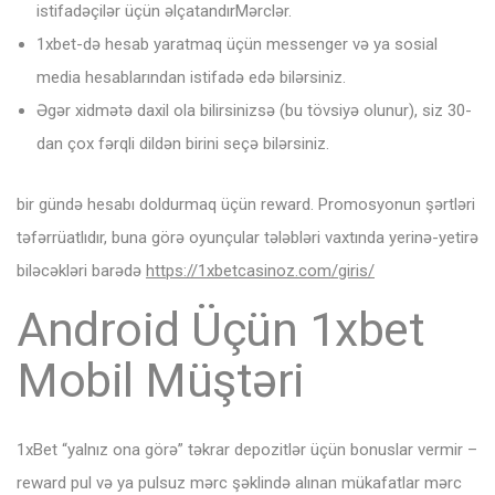
istifadəçilər üçün əlçatandırMərclər.
1xbet-də hesab yaratmaq üçün messenger və ya sosial
media hesablarından istifadə edə bilərsiniz.
Əgər xidmətə daxil ola bilirsinizsə (bu tövsiyə olunur), siz 30-
dan çox fərqli dildən birini seçə bilərsiniz.
bir gündə hesabı doldurmaq üçün reward. Promosyonun şərtləri
təfərrüatlıdır, buna görə oyunçular tələbləri vaxtında yerinə-yetirə
biləcəkləri barədə
https://1xbetcasinoz.com/giris/
Android Üçün 1xbet
Mobil Müştəri
1xBet “yalnız ona görə” təkrar depozitlər üçün bonuslar vermir –
reward pul və ya pulsuz mərc şəklində alınan mükafatlar mərc