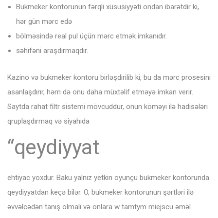
Bukmeker kontorunun fərqli xüsusiyyəti ondan ibarətdir ki,
hər gün mərc edə
bölməsində real pul üçün mərc etmək imkanıdır.
səhifəni araşdırmaqdır.
Kazino və bukmeker kontoru birləşdirilib ki, bu da mərc prosesini
asanlaşdırır, həm də onu daha müxtəlif etməyə imkan verir.
Saytda rahat filtr sistemi mövcuddur, onun köməyi ilə hadisələri
qruplaşdırmaq və siyahıda
“qeydiyyat
ehtiyac yoxdur. Baku yalnız yetkin oyunçu bukmeker kontorunda
qeydiyyatdan keçə bilər. O, bukmeker kontorunun şərtləri ilə
əvvəlcədən tanış olmalı və onlara w tamtym miejscu əməl