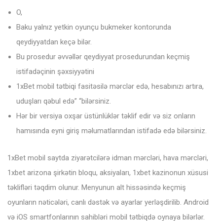
O,
Baku yalnız yetkin oyunçu bukmeker kontorunda
qeydiyyatdan keçə bilər.
Bu prosedur əvvəllər qeydiyyat prosedurundan keçmiş
istifadəçinin şəxsiyyətini
1xBet mobil tətbiqi fasitəsilə mərclər edə, hesabınızı artıra,
uduşları qəbul edə” “bilərsiniz.
Hər bir versiya oxşar üstünlüklər təklif edir və siz onların
hamısında eyni giriş məlumatlarından istifadə edə bilərsiniz.
1xBet mobil saytda ziyarətcilərə idman mərcləri, hava mərcləri,
1xbet arizona şirkətin bloqu, aksiyaları, 1xbet kazinonun xüsusi
təklifləri təqdim olunur. Menyunun alt hissəsində keçmiş
oyunların nəticələri, canlı dəstək və ayarlar yerləşdirilib. Android
və iOS smartfonlarının sahibləri mobil tətbiqdə oynaya bilərlər.