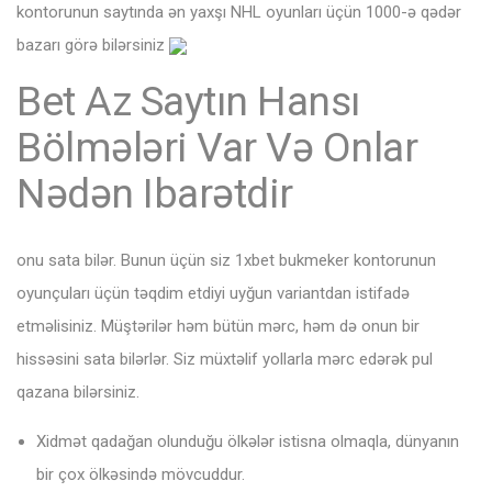
kontorunun saytında ən yaxşı NHL oyunları üçün 1000-ə qədər
bazarı görə bilərsiniz
Bet Az Saytın Hansı
Bölmələri Var Və Onlar
Nədən Ibarətdir
onu sata bilər. Bunun üçün siz 1xbet bukmeker kontorunun
oyunçuları üçün təqdim etdiyi uyğun variantdan istifadə
etməlisiniz. Müştərilər həm bütün mərc, həm də onun bir
hissəsini sata bilərlər. Siz müxtəlif yollarla mərc edərək pul
qazana bilərsiniz.
Xidmət qadağan olunduğu ölkələr istisna olmaqla, dünyanın
bir çox ölkəsində mövcuddur.