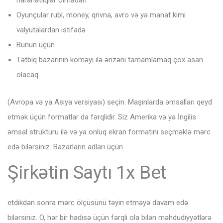
Oyunçular rubl, money, qrivna, avro və ya manat kimi
valyutalardan istifadə
Bunun üçün
Tətbiq bazarının köməyi ilə ərizəni tamamlamaq çox asan
olacaq.
(Avropa və ya Asiya versiyası) seçin. Maşınlarda əmsalları qeyd
etmək üçün formatlar da fərqlidir. Siz Amerika və ya İngilis
əmsal strukturu ilə və ya onluq ekran formatını seçməklə mərc
edə bilərsiniz. Bazarların adları üçün
Şirkətin Saytı 1x Bet
etdikdən sonra mərc ölçüsünü təyin etməyə davam edə
bilərsiniz. O, hər bir hadisə üçün fərqli ola bilən məhdudiyyətlərə