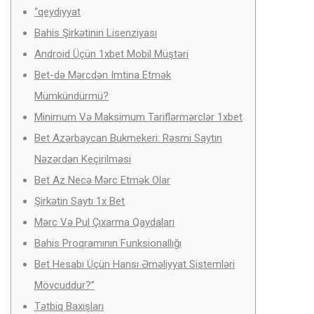
“qeydiyyat
Bahis Şirkətinin Lisenziyası
Android Üçün 1xbet Mobil Müştəri
Bet-də Mərcdən Imtina Etmək
Mümkündürmü?
Minimum Və Maksimum Tariflərmərclər 1xbet
Bet Azərbaycan Bukmekeri: Rəsmi Saytın
Nəzərdən Keçirilməsi
Bet Az Necə Mərc Etmək Olar
Şirkətin Saytı 1x Bet
Mərc Və Pul Çıxarma Qaydaları
Bahis Proqramının Funksionallığı
Bet Hesabı Üçün Hansı Əməliyyat Sistemləri
Mövcuddur?”
Tətbiq Baxışları