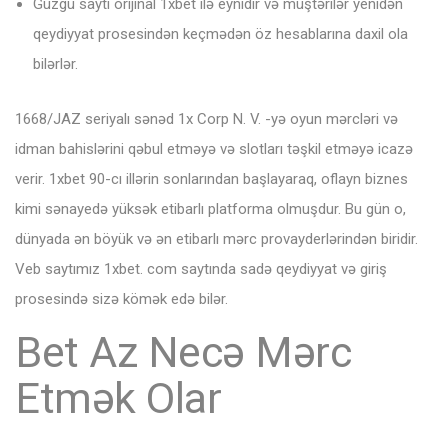
Güzgü saytı orijinal 1xbet ilə eynidir və müştərilər yenidən
qeydiyyat prosesindən keçmədən öz hesablarına daxil ola
bilərlər.
1668/JAZ seriyalı sənəd 1x Corp N. V. -yə oyun mərcləri və
idman bahislərini qəbul etməyə və slotları təşkil etməyə icazə
verir. 1xbet 90-cı illərin sonlarından başlayaraq, oflayn biznes
kimi sənayedə yüksək etibarlı platforma olmuşdur. Bu gün o,
dünyada ən böyük və ən etibarlı mərc provayderlərindən biridir.
Veb saytımız 1xbet. com saytında sadə qeydiyyat və giriş
prosesində sizə kömək edə bilər.
Bet Az Necə Mərc
Etmək Olar