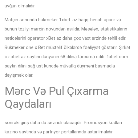
uyğun olmalıdır.
Matçın sonunda bukmeker 1xbet. az haqq-hesab aparır və
bunun tezliyi mərcin növündən asılıdır. Məsələn, statistikaların
nəticələrini operator xBet az daha çox vaxt ərzində təhlil edir.
Bukmeker one x Bet müxtəlif ölkələrdə fəaliyyət göstərir. Şirkət
öz xbet az saytını dünyanın 68 dilinə tərcümə edib. 1xbet com
saytın dilini sağ üst küncdə müvafiq düyməni basmaqla
dəyişmək olar.
Mərc Və Pul Çıxarma
Qaydaları
sonrakı giriş daha da sevincli olacaqdır. Promosyon kodları
kazino saytında və partnyor portallarında axtarılmalıdır.