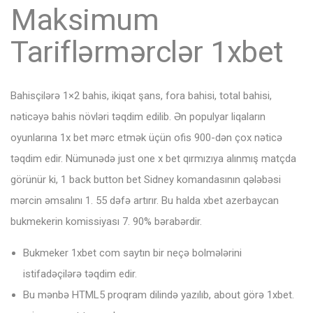
Maksimum
Tariflərmərclər 1xbet
Bahisçilərə 1×2 bahis, ikiqat şans, fora bahisi, total bahisi,
nəticəyə bahis növləri təqdim edilib. Ən populyar liqaların
oyunlarına 1x bet mərc etmək üçün ofis 900-dən çox nəticə
təqdim edir. Nümunədə just one x bet qırmızıya alınmış matçda
görünür ki, 1 back button bet Sidney komandasının qələbəsi
mərcin əmsalını 1. 55 dəfə artırır. Bu halda xbet azerbaycan
bukmekerin komissiyası 7. 90% bərabərdir.
Bukmeker 1xbet com saytın bir neçə bolmələrini
istifadəçilərə təqdim edir.
Bu mənbə HTML5 proqram dilində yazılıb, about görə 1xbet.