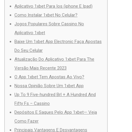
Aplicativo 1xbet Para Ios (iphone E Ipad)
Como Instalar 1xbet No Celular?
Jogos Populares Sobre Cassino No
Aplicativo 1xbet
Baixe Um 1xbet App Electronic Faça Apostas
Do Seu Celular
Atualização Do Aplicativo 1xbet Para The
Versão Mais Recente 2023
O App 1xbet Tem Apostas Ao Vivo?
Nossa Opinião Sobre Um 1xbet App
Up To 9 Five-hundred Brl + A Hundred And
Fifty Fs – Cassino
Depósitos E Saques Pelo App 1xbet— Veja
Como Fazer
Principais Vantagens E Desvantagens