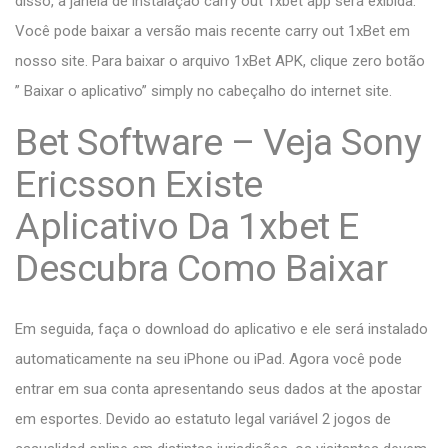
disso, a janela de instalação carry out 1xbet app será exibida.
Você pode baixar a versão mais recente carry out 1xBet em
nosso site. Para baixar o arquivo 1xBet APK, clique zero botão
” Baixar o aplicativo” simply no cabeçalho do internet site.
Bet Software – Veja Sony
Ericsson Existe
Aplicativo Da 1xbet E
Descubra Como Baixar
Em seguida, faça o download do aplicativo e ele será instalado
automaticamente na seu iPhone ou iPad. Agora você pode
entrar em sua conta apresentando seus dados at the apostar
em esportes. Devido ao estatuto legal variável 2 jogos de