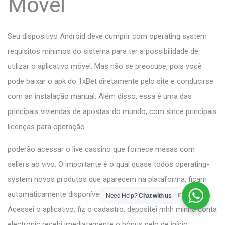
Móvel
Seu dispositivo Android deve cumprir com operating system
requisitos mínimos do sistema para ter a possibilidade de
utilizar o aplicativo móvel. Mas não se preocupe, pois você
pode baixar o apk do 1xBet diretamente pelo site e conducirse
com an instalação manual. Além disso, essa é uma das
principais viviendas de apostas do mundo, com since principais
licenças para operação.
poderão acessar o live cassino que fornece mesas com
sellers ao vivo. O importante é o qual quase todos operating-
system novos produtos que aparecem na plataforma, ficam
automaticamente disponíveis no aplicativo móvel também.
Need Help?
Chat with us
Acessei o aplicativo, fiz o cadastro, depositei mhh minha conta
electronic recebi imediatamente o bônus pelo de início