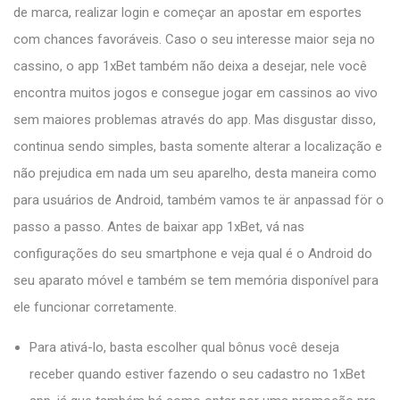
de marca, realizar login e começar an apostar em esportes
com chances favoráveis. Caso o seu interesse maior seja no
cassino, o app 1xBet também não deixa a desejar, nele você
encontra muitos jogos e consegue jogar em cassinos ao vivo
sem maiores problemas através do app. Mas disgustar disso,
continua sendo simples, basta somente alterar a localização e
não prejudica em nada um seu aparelho, desta maneira como
para usuários de Android, também vamos te är anpassad för o
passo a passo. Antes de baixar app 1xBet, vá nas
configurações do seu smartphone e veja qual é o Android do
seu aparato móvel e também se tem memória disponível para
ele funcionar corretamente.
Para ativá-lo, basta escolher qual bônus você deseja
receber quando estiver fazendo o seu cadastro no 1xBet