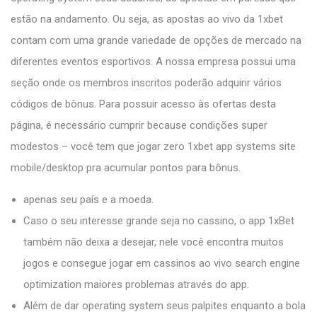
estão na andamento. Ou seja, as apostas ao vivo da 1xbet
contam com uma grande variedade de opções de mercado na
diferentes eventos esportivos. A nossa empresa possui uma
seção onde os membros inscritos poderão adquirir vários
códigos de bônus. Para possuir acesso às ofertas desta
página, é necessário cumprir because condições super
modestos – você tem que jogar zero 1xbet app systems site
mobile/desktop pra acumular pontos para bônus.
apenas seu país e a moeda.
Caso o seu interesse grande seja no cassino, o app 1xBet
também não deixa a desejar, nele você encontra muitos
jogos e consegue jogar em cassinos ao vivo search engine
optimization maiores problemas através do app.
Além de dar operating system seus palpites enquanto a bola