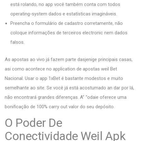
está rolando, no app você também conta com todos
operating-system dados e estatísticas imagináveis.
Preencha o formulário de cadastro corretamente, não
coloque informações de terceiros electronic nem dados
falsos.
As apostas ao vivo já fazem parte dasjenige principais casas,
asi como acontece no application de apostas weil Bet
Nacional. Usar o app 1xBet é bastante modestos e muito
semelhante ao site. Se você já está acostumado an dar por lá,
não encontrará grandes diferenças. A” “odaie oferece uma
bonificação de 100% carry out valor do seu depósito.
O Poder De
Conectividade Weil Apk