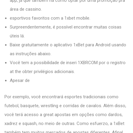
app, já que também há como optar por uma promoção pra
área de cassino.
esportivos favoritos com a 1xbet mobile.
Surpreendentemente, é possível encontrar muitas coisas
úteis lá.
Baixe gratuitamente o aplicativo 1xBet para Android usando
as instruções abaixo.
Você tem a possibilidade de inseri 1XBRCOM por o registro
at the obter privilégios adicionais.
Apesar de
Por exemplo, você encontrará esportes tradicionais como
futebol, basquete, wrestling e corridas de cavalos. Além disso,
você terá acesso a great apostas em opções como dardos,
xadrez e squash, no meio de outras. Como esfuerzo, a 1xBet
também tem muitos mercados de apostas diferentes. Afinal