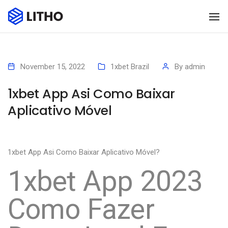
To
Na
November 15, 2022
1xbet Brazil
By
admin
1xbet App Asi Como Baixar
Aplicativo Móvel
1xbet App Asi Como Baixar Aplicativo Móvel?
1xbet App 2023
Como Fazer