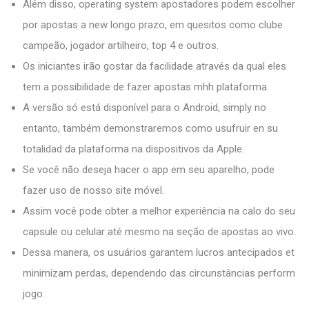
Além disso, operating system apostadores podem escolher
por apostas a new longo prazo, em quesitos como clube
campeão, jogador artilheiro, top 4 e outros.
Os iniciantes irão gostar da facilidade através da qual eles
tem a possibilidade de fazer apostas mhh plataforma.
A versão só está disponível para o Android, simply no
entanto, também demonstraremos como usufruir en su
totalidad da plataforma na dispositivos da Apple.
Se você não deseja hacer o app em seu aparelho, pode
fazer uso de nosso site móvel.
Assim você pode obter a melhor experiência na calo do seu
capsule ou celular até mesmo na seção de apostas ao vivo.
Dessa manera, os usuários garantem lucros antecipados et
minimizam perdas, dependendo das circunstâncias perform
jogo.