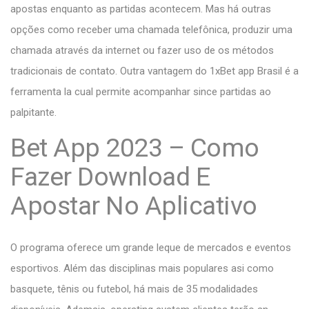
apostas enquanto as partidas acontecem. Mas há outras
opções como receber uma chamada telefônica, produzir uma
chamada através da internet ou fazer uso de os métodos
tradicionais de contato. Outra vantagem do 1xBet app Brasil é a
ferramenta la cual permite acompanhar since partidas ao
palpitante.
Bet App 2023 – Como
Fazer Download E
Apostar No Aplicativo
O programa oferece um grande leque de mercados e eventos
esportivos. Além das disciplinas mais populares asi como
basquete, tênis ou futebol, há mais de 35 modalidades