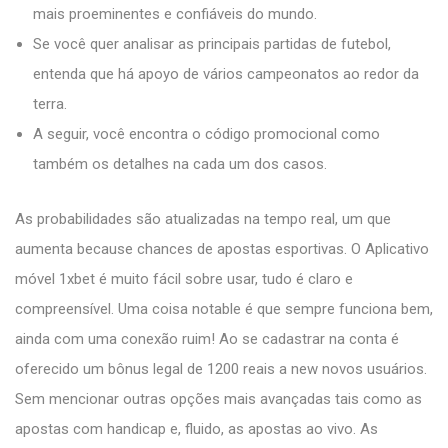
mais proeminentes e confiáveis do mundo.
Se você quer analisar as principais partidas de futebol,
entenda que há apoyo de vários campeonatos ao redor da
terra.
A seguir, você encontra o código promocional como
também os detalhes na cada um dos casos.
As probabilidades são atualizadas na tempo real, um que
aumenta because chances de apostas esportivas. O Aplicativo
móvel 1xbet é muito fácil sobre usar, tudo é claro e
compreensível. Uma coisa notable é que sempre funciona bem,
ainda com uma conexão ruim! Ao se cadastrar na conta é
oferecido um bônus legal de 1200 reais a new novos usuários.
Sem mencionar outras opções mais avançadas tais como as
apostas com handicap e, fluido, as apostas ao vivo. As