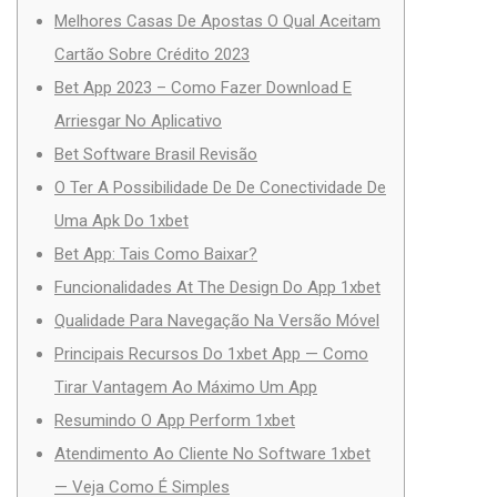
Melhores Casas De Apostas O Qual Aceitam
Cartão Sobre Crédito 2023
Bet App 2023 – Como Fazer Download E
Arriesgar No Aplicativo
Bet Software Brasil Revisão
O Ter A Possibilidade De De Conectividade De
Uma Apk Do 1xbet
Bet App: Tais Como Baixar?
Funcionalidades At The Design Do App 1xbet
Qualidade Para Navegação Na Versão Móvel
Principais Recursos Do 1xbet App — Como
Tirar Vantagem Ao Máximo Um App
Resumindo O App Perform 1xbet
Atendimento Ao Cliente No Software 1xbet
— Veja Como É Simples