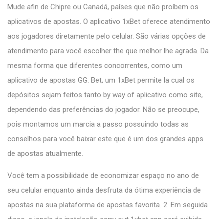
Mude afin de Chipre ou Canadá, países que não proíbem os
aplicativos de apostas. O aplicativo 1xBet oferece atendimento
aos jogadores diretamente pelo celular. São várias opções de
atendimento para você escolher the que melhor lhe agrada. Da
mesma forma que diferentes concorrentes, como um
aplicativo de apostas GG. Bet, um 1xBet permite la cual os
depósitos sejam feitos tanto by way of aplicativo como site,
dependendo das preferências do jogador. Não se preocupe,
pois montamos um marcia a passo possuindo todas as
conselhos para você baixar este que é um dos grandes apps
de apostas atualmente.
Você tem a possibilidade de economizar espaço no ano de
seu celular enquanto ainda desfruta da ótima experiência de
apostas na sua plataforma de apostas favorita. 2. Em seguida